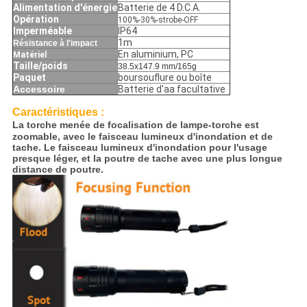
Alimentation d'énergie
Batterie de 4 D.C.A.
Opération
100%-30%-strobe-OFF
Imperméable
IP64
1m
Résistance à l'impact
En aluminium, PC
Matériel
Taille/poids
38.5x147.9 mm/165g
Paquet
boursouflure ou boîte
Accessoire
Batterie d'aa facultative
Caractéristiques :
La torche menée de focalisation de lampe-torche est
zoomable, avec le faisceau lumineux d'inondation et de
tache. Le faisceau lumineux d'inondation pour l'usage
presque léger, et la poutre de tache avec une plus longue
distance de poutre.