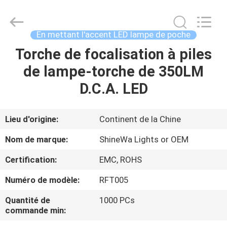
2026
Weifang
ShineWa
International
Trade
En mettant l'accent LED lampe de poche
Co.,
Ltd..
All
Torche de focalisation à piles
À
Rights
Reserved.
de lampe-torche de 350LM
LA
D.C.A. LED
MAISON
PRODUITS
Lieu d'origine:
Continent de la Chine
Nom de marque:
ShineWa Lights or OEM
VIDÉOS
Certification:
EMC, ROHS
Numéro de modèle:
RFT005
À
PROPOS
Quantité de
1000 PCs
commande min:
DE