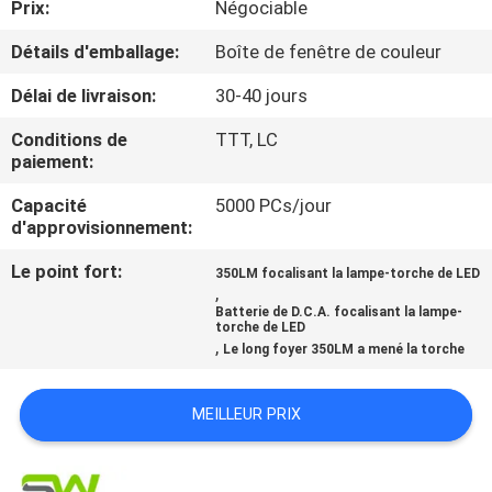
Prix:
Négociable
NOUS
Détails d'emballage:
Boîte de fenêtre de couleur
VISITE
Délai de livraison:
30-40 jours
DE
Conditions de
TTT, LC
L'USINE
paiement:
Capacité
5000 PCs/jour
d'approvisionnement:
CONTRÔLE
DE
Le point fort:
350LM focalisant la lampe-torche de LED
,
LA
Batterie de D.C.A. focalisant la lampe-
torche de LED
QUALITÉ
,
Le long foyer 350LM a mené la torche
NOUS
MEILLEUR PRIX
CONTACTER