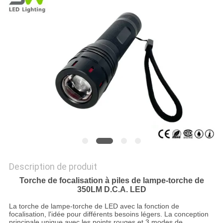
NOUVELLES
LES
AFFAIRES
PLAN
DU
SITE
POLITIQUE
Description de produit
DE
Torche de focalisation à piles de lampe-torche de
350LM D.C.A. LED
CONFIDENTIALITÉ
La torche de lampe-torche de LED avec la fonction de
focalisation, l'idée pour différents besoins légers. La conception
principale unique avec les points rouges et 3 modes de