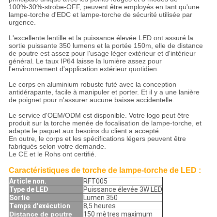
100%-30%-strobe-OFF, peuvent être employés en tant qu'une
lampe-torche d'EDC et lampe-torche de sécurité utilisée par
urgence.
L'excellente lentille et la puissance élevée LED ont assuré la
sortie puissante 350 lumens et la portée 150m, elle de distance
de poutre est assez pour l'usage léger extérieur et d'intérieur
général. Le taux IP64 laisse la lumière assez pour
l'environnement d'application extérieur quotidien.
Le corps en aluminium robuste futé avec la conception
antidérapante, facile à manipuler et porter. Et il y a une lanière
de poignet pour n'assurer aucune baisse accidentelle.
Le service d'OEM/ODM est disponible. Votre logo peut être
produit sur la torche menée de focalisation de lampe-torche, et
adapte le paquet aux besoins du client a accepté.
En outre, le corps et les spécifications légers peuvent être
fabriqués selon votre demande.
Le CE et le Rohs ont certifié.
Caractéristiques de torche de lampe-torche de LED :
Article non.
RFT005
Type de LED
Puissance élevée 3W LED
Sortie
Lumen 350
Temps d'exécution
8,5 heures
Distance de poutre
150 mètres maximum