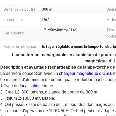
Distance de poutre:
300 m
Opéra
Imperméable:
IP64
Matér
171x58x48mm/314g
Type 
Taille/poids:
torche
Mettre en évidence:
le foyer réglable a mené la lampe-torche
,
l
Lampe-torche rechargeable en aluminium de poutre d
magnétique d'
Description et avantage rechargeables de lampe-torche de 
La dernière conception avec un
chargeur magnétique d'USB
, 
Le matériel d'aluminium de bonne qualité réduit l'impact et aug
Type de
focalisation
torche.
1.
2. Cree L2, 800 lumens, distance de poutre de 300 m.
3. lithium 2x18650 et variable.
4. Ont passé l'essai de baisse de 1 m pour des dommages accid
5. Le mode d'opération de 100%-50%-OFF et peut être adapté a