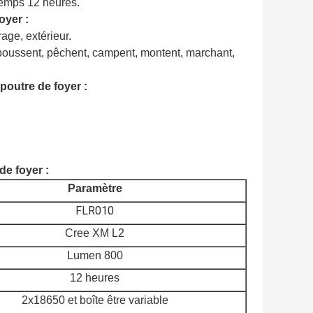
temps 12 heures.
oyer :
rage, extérieur.
, poussent, pêchent, campent, montent
, marchant,
poutre de foyer :
de
foyer
:
Paramètre
FLR010
Cree XM L2
Lumen 800
12 heures
2x18650 et boîte être variable