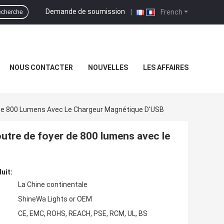
Demande de soumission
|
French
cherche
NOUS CONTACTER
NOUVELLES
LES AFFAIRES
De 800 Lumens Avec Le Chargeur Magnétique D'USB
utre de foyer de 800 lumens avec le
uit:
La Chine continentale
ShineWa Lights or OEM
CE, EMC, ROHS, REACH, PSE, RCM, UL, BS