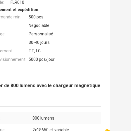
e:
FLR010
ement et expédition:
mande min:
500 pcs
Négociable
ge:
Personnalisé
30-40 jours
iement:
TT, LC
ovisionnement:
5000 pcs/jour
r de 800 lumens avec le chargeur magnétique
:
800 lumens
rie:
2x18650 et variable