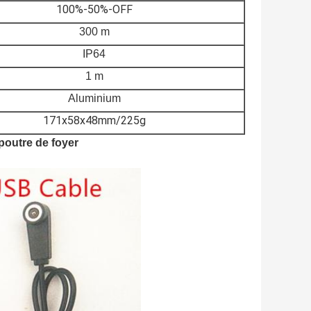
100%-50%-OFF
300 m
IP64
1 m
Aluminium
171x58x48mm/225g
poutre de foyer