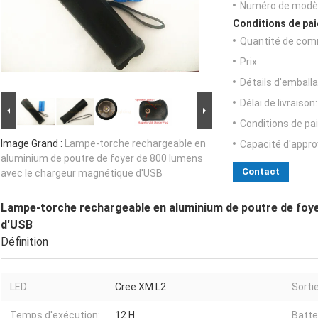
Numéro de modèl
Conditions de pai
Quantité de com
Prix:
Détails d'emballa
Délai de livraison:
Conditions de pa
Image Grand :
Lampe-torche rechargeable en
Capacité d'appr
aluminium de poutre de foyer de 800 lumens
Contact
avec le chargeur magnétique d'USB
Lampe-torche rechargeable en aluminium de poutre de foye
d'USB
Définition
LED:
Cree XM L2
Sortie
Temps d'exécution:
12 H
Batte