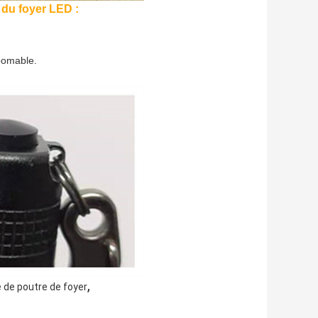
 du foyer LED :
oomable.
,
 de poutre de foyer