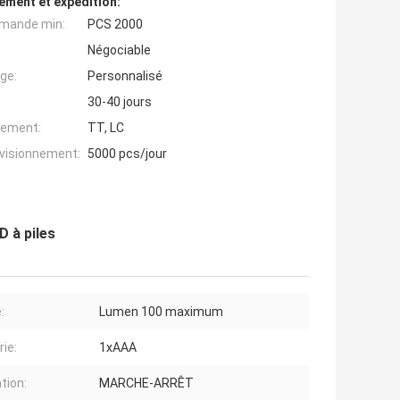
ement et expédition:
mande min:
PCS 2000
Négociable
ge:
Personnalisé
30-40 jours
iement:
TT, LC
ovisionnement:
5000 pcs/jour
 à piles
:
Lumen 100 maximum
rie:
1xAAA
tion:
MARCHE-ARRÊT