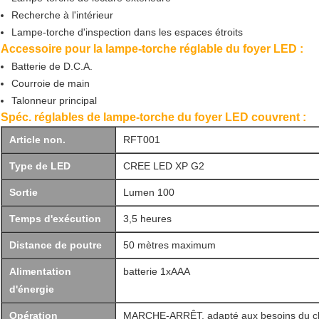
Recherche à l'intérieur
Lampe-torche d'inspection dans les espaces étroits
Accessoire pour
la lampe-torche réglable du foyer LED :
Batterie de D.C.A.
Courroie de main
Talonneur principal
Spéc. réglables de lampe-torche du foyer LED couvrent :
Article non.
RFT001
Type de LED
CREE LED XP G2
Sortie
Lumen 100
Temps d'exécution
3,5 heures
Distance de poutre
50 mètres maximum
Alimentation
batterie 1xAAA
d'énergie
Opération
MARCHE-ARRÊT, adapté aux besoins du cl