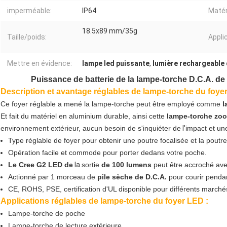
imperméable:
IP64
Matér
18.5x89 mm/35g
Taille/poids:
Appli
Mettre en évidence:
lampe led puissante
,
lumière rechargeable 
Puissance de batterie de la lampe-torche D.C.A. 
Description et avantage réglables de lampe-torche du foye
Ce foyer réglable a mené la lampe-torche peut être employé comme
l
Et fait du matériel en aluminium durable, ainsi cette
lampe-torche zo
environnement extérieur, aucun besoin de s'inquiéter de
l'
impact et un
Type réglable de foyer pour obtenir une poutre focalisée et la poutre
Opération facile et commode pour porter dedans votre poche.
Le Cree G2 LED de
la
sortie
de 100 lumens
peut être accroché ave
Actionné par 1 morceau de
pile sèche de D.C.A.
pour courir penda
CE, ROHS, PSE, certification d'UL disponible pour différents marché
Applications réglables de lampe-torche du foyer LED :
Lampe-torche de poche
Lampe-torche de lecture extérieure