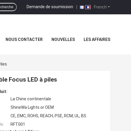
Demande de soumission
|
French
cherche
NOUS CONTACTER
NOUVELLES
LES AFFAIRES
iles
le Focus LED à piles
uit:
La Chine continentale
ShineWa Lights or OEM
CE, EMC, ROHS, REACH, PSE, RCM, UL, BS
e:
RFT001