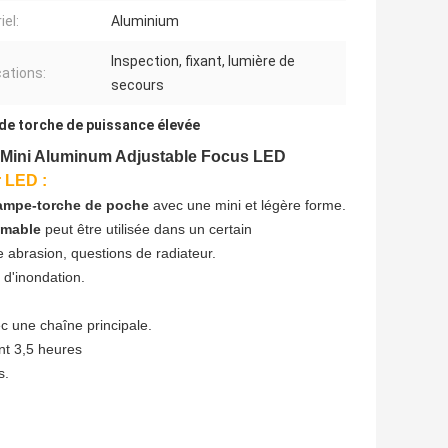
iel:
Aluminium
Inspection, fixant, lumière de
cations:
secours
de torche de puissance élevée
de Mini Aluminum Adjustable Focus LED
r LED :
ampe-torche de poche
avec une mini et légère forme.
omable
peut être utilisée dans un certain
e abrasion, questions de radiateur.
 d'inondation.
c une chaîne principale.
nt 3,5 heures
s.