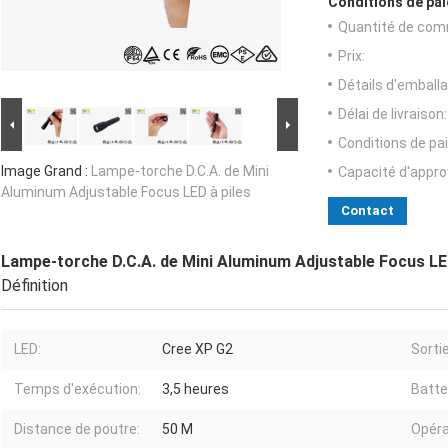
Conditions de pai
Quantité de com
Prix:
Détails d'emballa
Délai de livraison:
Conditions de pa
Image Grand :
Lampe-torche D.C.A. de Mini
Capacité d'appr
Aluminum Adjustable Focus LED à piles
Contact
Lampe-torche D.C.A. de Mini Aluminum Adjustable Focus LED
Définition
LED:
Cree XP G2
Sortie
Temps d'exécution:
3,5 heures
Batte
Distance de poutre:
50 M
Opéra