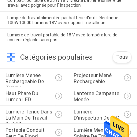
Compact portable de 25 W 18 V Makita batterie lumière de
travail avec poignée pour l' inspection
Lampe de travail alimentée par batterie d'outil électrique
100W 10000 Lumens 18V avec support métallique
Lumière de travail portable de 18 V avec température de
couleur réglable sans pas
Catégories populaires
Tous
Lumière Menée 
Projecteur Mené 
Rechargeable De 
Rechargeable
Travail
Haut Phare Du 
Lanterne Campante 
Lumen LED
Menée
Lumière Tenue Dans 
Lumière 
La Main De Travail 
D'inspection De LED
De LED
Portable Conduit 
Lumière Menée 
Feux De Flood
Solaire De Travail