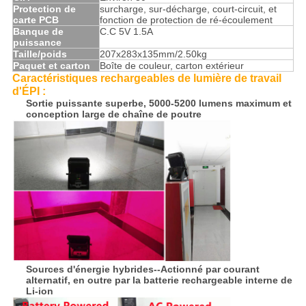
Protection de
surcharge, sur-décharge, court-circuit, et
carte PCB
fonction de protection de ré-écoulement
Banque de
C.C 5V 1.5A
puissance
Taille/poids
207x283x135mm/2.50kg
Paquet et carton
Boîte de couleur, carton extérieur
Caractéristiques rechargeables de lumière de travail
d'ÉPI
:
Sortie puissante superbe, 5000-5200 lumens maximum et
conception large de chaîne de poutre
Sources d'énergie hybrides--Actionné par courant
alternatif, en outre par la batterie rechargeable interne de
Li-ion