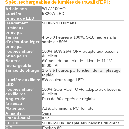
Spéc.
rechargeables de lumière de travail
d'
ÉPI
:
Article non.
WLA1100HO
Lumière
5X20W LED
principale LED
Rendement
5000-5200 lumens
lumineux
principal
Temps
4.5-5.0 heures à 100%, 9-10 heures à la
d'exécution léger
sortie de 50%
principal
"copies claire"
100%-50%-25%-OFF, adapté aux besoins
principales
du client
Batterie
élément de batterie de Li-ion de 11.1V
rechargeable
8800mAh
Temps de charge
2.5-3.5 heures par fonction de remplissage
rapide
Lumière auxiliaire
5W couleur rouge LED
LED
"copies claire"
100%-SOS-Flash-OFF, adapté aux besoins
auxiliaires
du client
Angles de
Plus de 90 degrés de réglable
faisceau
Matériaux
ABS, aluminium, PC, fer, etc.
Aimants
Sans
L'IP a évalué
IP65
LE TDC
5000-6500K, adapté aux besoins du client
C.P.
Environ 80