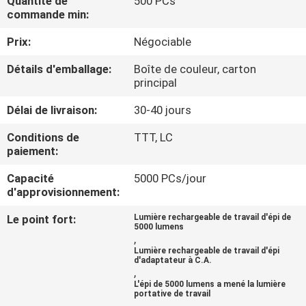
Quantité de
500 PCs
NOUS
commande min:
Prix:
Négociable
VISITE
Détails d'emballage:
Boîte de couleur, carton
DE
principal
L'USINE
Délai de livraison:
30-40 jours
Conditions de
TTT, LC
CONTRÔLE
paiement:
DE
Capacité
5000 PCs/jour
LA
d'approvisionnement:
QUALITÉ
Le point fort:
Lumière rechargeable de travail d'épi de
5000 lumens
,
Lumière rechargeable de travail d'épi
NOUS
d'adaptateur à C.A.
,
CONTACTER
L'épi de 5000 lumens a mené la lumière
portative de travail