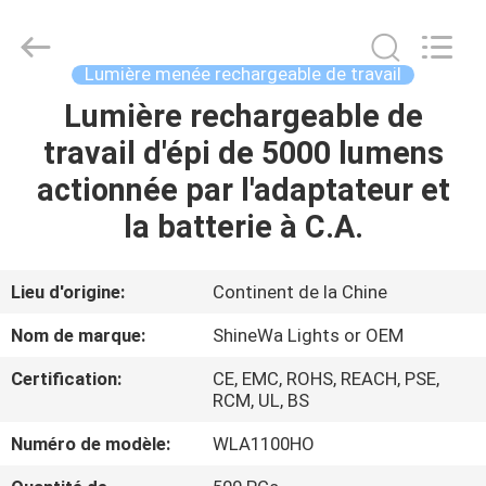
2026
Weifang
ShineWa
International
Trade
Lumière menée rechargeable de travail
Co.,
Ltd..
All
Lumière rechargeable de
À
Rights
Reserved.
travail d'épi de 5000 lumens
LA
actionnée par l'adaptateur et
MAISON
la batterie à C.A.
PRODUITS
Lieu d'origine:
Continent de la Chine
VIDÉOS
Nom de marque:
ShineWa Lights or OEM
Certification:
CE, EMC, ROHS, REACH, PSE,
À
RCM, UL, BS
PROPOS
Numéro de modèle:
WLA1100HO
DE