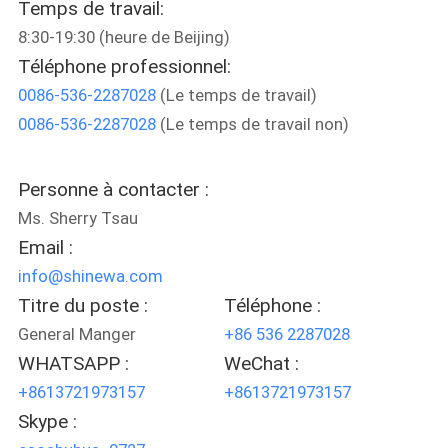
Temps de travail:
NOUS
8:30-19:30 (heure de Beijing)
Téléphone professionnel:
VISITE
0086-536-2287028
(Le temps de travail)
DE
0086-536-2287028
(Le temps de travail non)
L'USINE
Personne à contacter :
CONTRÔLE
Ms. Sherry Tsau
DE
Email :
info@shinewa.com
LA
Titre du poste :
Téléphone :
QUALITÉ
General Manger
+86 536 2287028
WHATSAPP :
WeChat :
NOUS
+8613721973157
+8613721973157
CONTACTER
Skype :