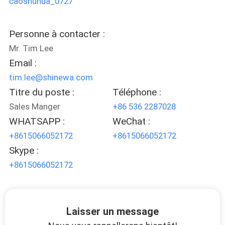
caoshuhua_0727
NOUVELLES
Personne à contacter :
LES
Mr. Tim Lee
AFFAIRES
Email :
tim.lee@shinewa.com
Titre du poste :
Téléphone :
PLAN
Sales Manger
+86 536 2287028
DU
WHATSAPP :
WeChat :
SITE
+8615066052172
+8615066052172
Skype :
POLITIQUE
+8615066052172
DE
CONFIDENTIALITÉ
Laisser un message