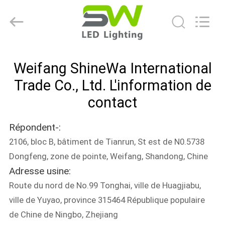
2026
Weifang
ShineWa
International
Trade
Co.,
Ltd..
All
À
Rights
Reserved.
Weifang ShineWa International
LA
Trade Co., Ltd. L'information de
MAISON
contact
PRODUITS
Répondent-:
2106, bloc B, bâtiment de Tianrun, St est de N0.5738
VIDÉOS
Dongfeng, zone de pointe, Weifang, Shandong, Chine
Adresse usine:
À
Route du nord de No.99 Tonghai, ville de Huagjiabu,
PROPOS
ville de Yuyao, province 315464 République populaire
DE
de Chine de Ningbo, Zhejiang