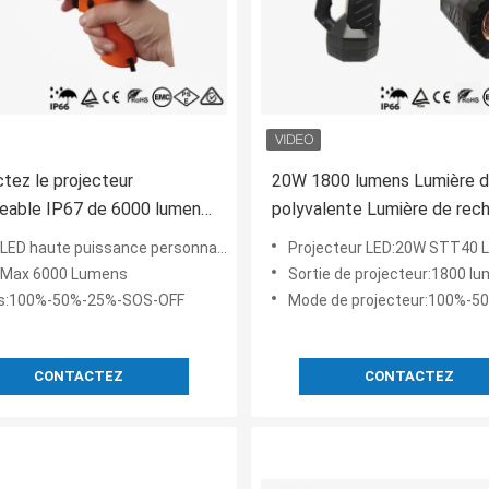
ez le projecteur
20W 1800 lumens Lumière d
eable IP67 de 6000 lumens
polyvalente Lumière de rec
r le site marin
Patrouille de sécurité
LED haute puissance personnalisée 50 W
Projecteur LED:20W STT40 
r:Max 6000 Lumens
Sortie de projecteur:1800 l
s:100%-50%-25%-SOS-OFF
Mode de projecteur:100%-50%-F
CONTACTEZ
CONTACTEZ