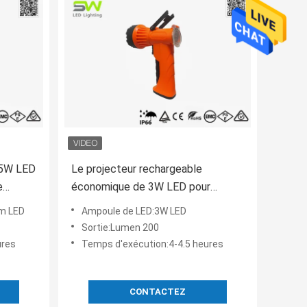
 5W LED
Le projecteur rechargeable
e
économique de 3W LED pour
stolet
pêcher, 300 mètres rayonnent la
m LED
Ampoule de LED:3W LED
distance
Sortie:Lumen 200
ures
Temps d'exécution:4-4.5 heures
CONTACTEZ