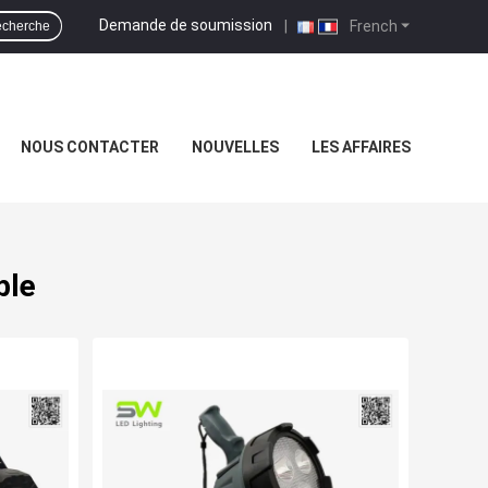
Demande de soumission
|
French
cherche
NOUS CONTACTER
NOUVELLES
LES AFFAIRES
ble