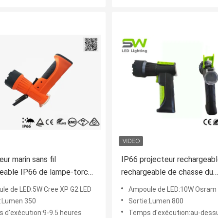
eur marin sans fil
IP66 projecteur rechargeab
eable IP66 de lampe-torche
rechargeable de chasse du
 production du Cree LED
projecteur 10W
le de LED:5W Cree XP G2 LED
Ampoule de LED:10W Osram
e:Lumen 350
Sortie:Lumen 800
 d'exécution:9-9.5 heures
Temps d'exécution:au-dessus de