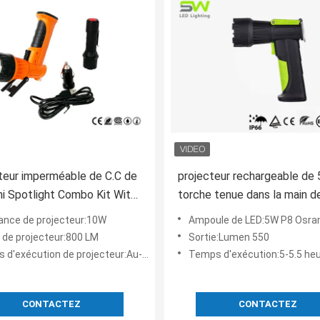
eur imperméable de C.C de
projecteur rechargeable de
i Spotlight Combo Kit With
torche tenue dans la main d
projecteur de poignée de pi
ance de projecteur:10W
Ampoule de LED:5W P8 Osra
de 550 lumens
e de projecteur:800 LM
Sortie:Lumen 550
exécution de projecteur:Au-dessus de 3 heures
Temps d'exécution:5-5.5 he
CONTACTEZ
CONTACTEZ