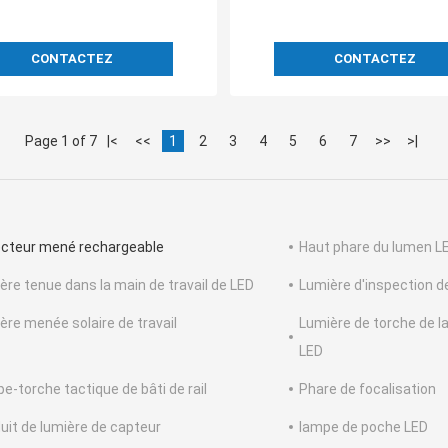
CONTACTEZ
CONTACTEZ
Page 1 of 7
|<
<<
1
2
3
4
5
6
7
>>
>|
ecteur mené rechargeable
Haut phare du lumen L
ère tenue dans la main de travail de LED
Lumière d'inspection d
ère menée solaire de travail
Lumière de torche de l
LED
e-torche tactique de bâti de rail
Phare de focalisation
uit de lumière de capteur
lampe de poche LED