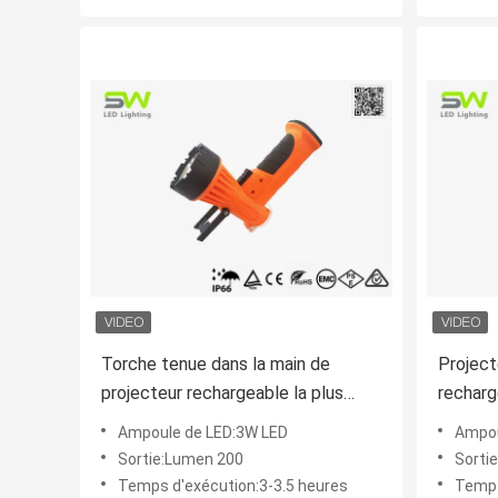
Torche tenue dans la main de
Project
projecteur rechargeable la plus
recharg
lumineuse de 3 W LED avec le
à haute
Ampoule de LED:3W LED
Ampou
flottement IP66
Sortie:Lumen 200
Sorti
Temps d'exécution:3-3.5 heures
Temps