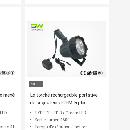
le mené
La torche rechargeable portative
de projecteur d'OEM la plus
lumineuse LED, menée chassant le
 LED
TYPE DE LED:3 x Osram LED
projecteur
Sortie:Lumen 1500
 4 heures
Temps d'exécution:3 heures