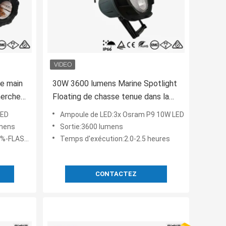
e main
30W 3600 lumens Marine Spotlight
herche
Floating de chasse tenue dans la
main la plus intelligente
LED
Ampoule de LED:3x Osram P9 10W LED
umens
Sortie:3600 lumens
LASH-OFF
Temps d'exécution:2.0-2.5 heures
CONTACTEZ