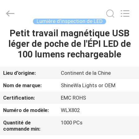
2026
Weifang
ShineWa
International
Trade
Lumière d'inspection de LED
Co.,
Ltd..
All
Petit travail magnétique USB
À
Rights
Reserved.
léger de poche de l'ÉPI LED de
LA
100 lumens rechargeable
MAISON
PRODUITS
Lieu d'origine:
Continent de la Chine
Nom de marque:
ShineWa Lights or OEM
VIDÉOS
Certification:
EMC ROHS
Numéro de modèle:
WLX802
À
PROPOS
Quantité de
1000 PCs
commande min:
DE