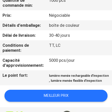
Quantité de
1000 pcs
NOUS
commande min:
Prix:
Négociable
VISITE
Détails d'emballage:
boîte de couleur
DE
Délai de livraison:
30-40 jours
L'USINE
Conditions de
TT, LC
paiement:
CONTRÔLE
Capacité
5000 pcs/jour
DE
d'approvisionnement:
LA
Le point fort:
lumière menée rechargeable d'inspection
QUALITÉ
,
lumière menée flexible d'inspection
NOUS
MEILLEUR PRIX
CONTACTER