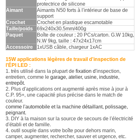
protectrice de silicone
Aimant
Aimants N50 forts à l'intérieur de base de
support
Crochet
Crochet en plastique escamotable
Taille/poids
69x240x30.5mm/400g
Paquet
Boîte de couleur ; 20 PCs/carton. G.W 10kg,
N.W 9kg, taille : 47x24x17cm
Accessoire
1xUSB câble, chargeur 1xAC
15W applications légères de travail d'inspection de
l'ÉPI LED :
1. très utilisé dans la plupart de
fixation d'
inspection,
entretien, comme le
garage, atelier, usine, industrie,
entrepôt.
2. Plus d'applications ont augmenté après mise à jour à
C.P. 95+, une capacité plus précise dans le match de
couleur.
comme l'automobile et la machine détaillant, polissage,
peignant.
3. DIY à la maison sur la source de secours de l'électricité
d'établi et de famille.
4. outil souple dans votre boîte pour dehors marin,
camper, augmenter, rechercher, sauver et urgence, etc.