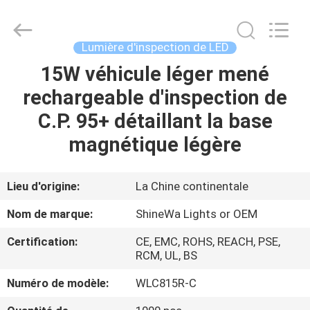
2026
Weifang
ShineWa
International
Trade
Lumière d'inspection de LED
Co.,
Ltd..
All
15W véhicule léger mené
À
Rights
Reserved.
rechargeable d'inspection de
LA
C.P. 95+ détaillant la base
MAISON
magnétique légère
PRODUITS
Lieu d'origine:
La Chine continentale
VIDÉOS
Nom de marque:
ShineWa Lights or OEM
Certification:
CE, EMC, ROHS, REACH, PSE,
À
RCM, UL, BS
PROPOS
Numéro de modèle:
WLC815R-C
DE