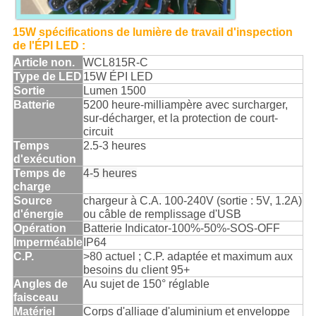
15W spécifications de lumière de travail d'inspection
de l'ÉPI LED :
Article non.
WCL815R-C
Type de LED
15W ÉPI LED
Sortie
Lumen 1500
Batterie
5200 heure-milliampère avec surcharger,
sur-décharger, et la protection de court-
circuit
Temps
2.5-3 heures
d'exécution
Temps de
4-5 heures
charge
Source
chargeur à C.A. 100-240V (sortie : 5V, 1.2A)
d'énergie
ou câble de remplissage d'USB
Opération
Batterie Indicator-100%-50%-SOS-OFF
Imperméable
IP64
C.P.
>80 actuel ; C.P. adaptée et maximum aux
besoins du client 95+
Angles de
Au sujet de 150° réglable
faisceau
Matériel
Corps d'alliage d'aluminium et enveloppe