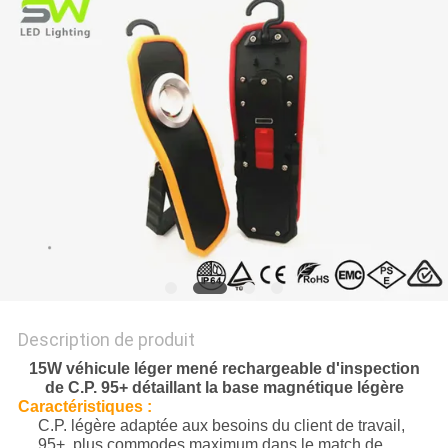
NOUVELLES
LES
AFFAIRES
PLAN
DU
SITE
POLITIQUE
Description de produit
DE
15W véhicule léger mené rechargeable d'inspection
CONFIDENTIALITÉ
de C.P. 95+ détaillant la base magnétique légère
Caractéristiques :
C.P. légère adaptée aux besoins du client de travail,
95+, plus commodes maximum dans le match de