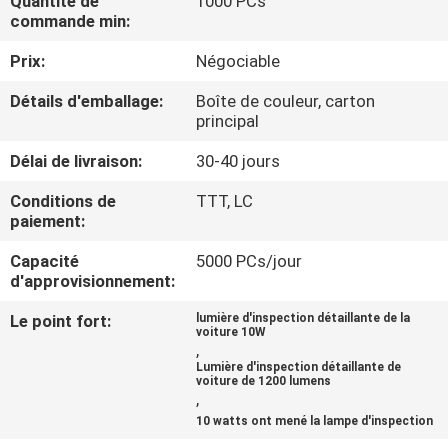
Quantité de
1000 PCs
NOUS
commande min:
Prix:
Négociable
VISITE
Détails d'emballage:
Boîte de couleur, carton
DE
principal
L'USINE
Délai de livraison:
30-40 jours
Conditions de
TTT, LC
CONTRÔLE
paiement:
DE
Capacité
5000 PCs/jour
LA
d'approvisionnement:
QUALITÉ
Le point fort:
lumière d'inspection détaillante de la
voiture 10W
,
Lumière d'inspection détaillante de
NOUS
voiture de 1200 lumens
,
CONTACTER
10 watts ont mené la lampe d'inspection