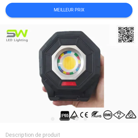
NOUVELLES
MEILLEUR PRIX
LES
AFFAIRES
PLAN
DU
SITE
POLITIQUE
DE
CONFIDENTIALITÉ
Description de produit