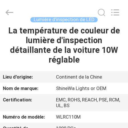
2026
Weifang
ShineWa
International
Trade
Lumière d'inspection de LED
Co.,
Ltd..
All
La température de couleur de
À
Rights
Reserved.
lumière d'inspection
LA
détaillante de la voiture 10W
MAISON
réglable
PRODUITS
Lieu d'origine:
Continent de la Chine
VIDÉOS
Nom de marque:
ShineWa Lights or OEM
Certification:
EMC, ROHS, REACH, PSE, RCM,
À
UL, BS
PROPOS
Numéro de modèle:
WLRC110M
DE