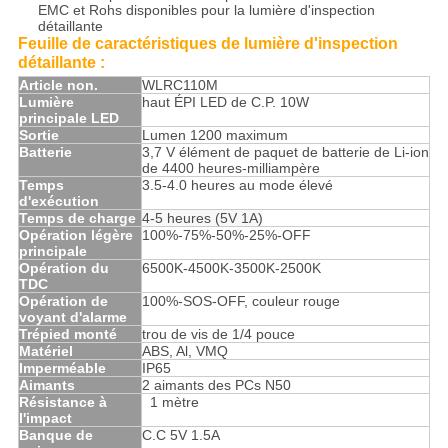
EMC et Rohs disponibles pour la lumière d'inspection
détaillante
Feuille de caractéristiques de lumière d'inspection
détaillante :
Article non.
WLRC110M
Lumière
haut ÉPI LED de C.P. 10W
principale LED
Sortie
Lumen 1200 maximum
Batterie
3,7 V élément de paquet de batterie de Li-ion
de 4400 heures-milliampère
Temps
3.5-4.0 heures au mode élevé
d'exécution
Temps de charge
4-5 heures (5V 1A)
Opération légère
100%-75%-50%-25%-OFF
principale
Opération du
6500K-4500K-3500K-2500K
TDC
Opération de
100%-SOS-OFF, couleur rouge
voyant d'alarme
Trépied monté
trou de vis de 1/4 pouce
Matériel
ABS, Al, VMQ
Imperméable
IP65
Aimants
2 aimants des PCs N50
Résistance à
>
1 mètre
l'impact
Banque de
C.C 5V 1.5A