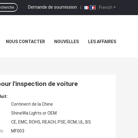
Demande de soumission
|
French
cherche
NOUS CONTACTER
NOUVELLES
LES AFFAIRES
ur l'inspection de voiture
uit:
Continent de la Chine
ShineWa Lights or OEM
CE, EMC, ROHS, REACH, PSE, RCM, UL, BS
e:
MF003