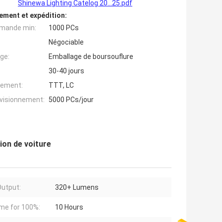
Shinewa Lighting Catelog 20...25.pdf
ement et expédition:
mande min:
1000 PCs
Négociable
ge:
Emballage de boursouflure
30-40 jours
iement:
TTT, LC
ovisionnement:
5000 PCs/jour
ion de voiture
utput:
320+ Lumens
me for 100%:
10 Hours