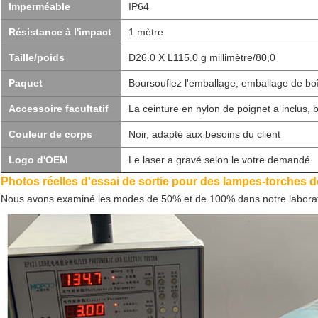
Imperméable
IP64
Résistance à l'impact
1 mètre
Taille/poids
D26.0 X L115.0 g millimètre/80,0
Paquet
Boursouflez l'emballage, emballage de bo
Accessoire facultatif
La ceinture en nylon de poignet a inclus, ba
Couleur de corps
Noir, adapté aux besoins du client
Logo d'OEM
Le laser a gravé selon le votre demandé
Photos réelles d'essai de sortie pour des lampes-torches 
Nous avons examiné les modes de 50% et de 100% dans notre laborat