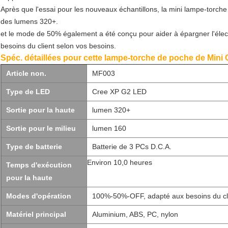
Après que l'essai pour les nouveaux échantillons, la mini lampe-torch
des lumens 320+.
et le mode de 50% également a été conçu pour aider à épargner l'élec
besoins du client selon vos besoins.
Spéc. détaillées pour cette lampe-torche de poche de Mini 
Article non.
MF003
Type de LED
Cree XP G2 LED
Sortie pour la haute
lumen 320+
Sortie pour le milieu
lumen 160
Type de batterie
Batterie de 3 PCs D.C.A.
Environ 10,0 heures
Temps d'exécution
pour la haute
Modes d'opération
100%-50%-OFF, adapté aux besoins du cl
Matériel principal
Aluminium, ABS, PC, nylon