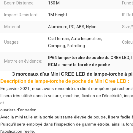
Beam Distance:
150 M
Funct
Impact Resistant:
1M Height
IP Rat
Material:
Aluminum, PC, ABS, Nylon
Size/
Craftsman, Auto Inspection,
Usages:
Colou
Camping, Patrolling
IP64 lampe-torche de poche du CREE LED
,
Mettre en évidence:
RCM a mené la torche de poche
3 morceaux d'aa Mini CREE LED de lampe-torche à pil
Description de lampe-torche de poche de Mini Cree LED :
En janvier 2021, nous avons rencontré un client européen qui recherch
Il sera très utilisé dans la voiture, machine, fixation de l'électricité, insp
et
ouvriers d'entretien.
Avec la mini taille et la sortie puissante élevée de poutre, il sera facil
Puisqu'il sera employé dans l'inspection de gamme étroite, ainsi la f
l'application réelle.