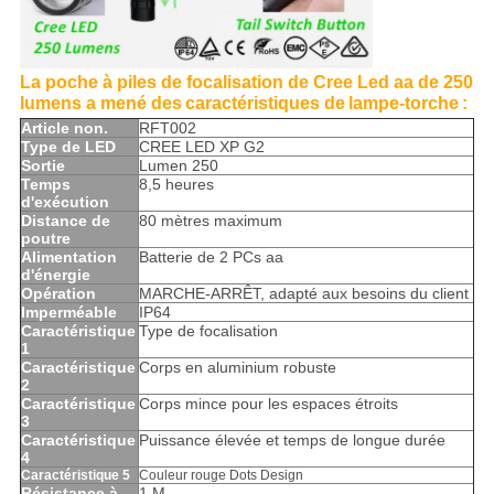
La poche à piles de focalisation de Cree Led aa de 250
lumens a mené des
caractéristiques
de
lampe-torche
:
Article non.
RFT002
Type de LED
CREE LED XP G2
Sortie
Lumen 250
Temps
8,5 heures
d'exécution
Distance de
80 mètres maximum
poutre
Alimentation
Batterie de 2 PCs aa
d'énergie
Opération
MARCHE-ARRÊT, adapté aux besoins du client
Imperméable
IP64
Caractéristique
Type de focalisation
1
Caractéristique
Corps en aluminium robuste
2
Caractéristique
Corps mince pour les espaces étroits
3
Caractéristique
Puissance élevée et temps de longue durée
4
Caractéristique 5
Couleur rouge Dots Design
Résistance à
1 M