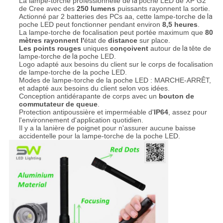
La lampe-torche professionnelle de
la
poche LED de XP G2
de Cree avec des
250 lumens
puissants rayonnent la sortie.
Actionné par 2 batteries des PCs aa, cette lampe-torche de
la
poche LED peut fonctionner pendant environ
8,5 heures
.
La lampe-torche de focalisation peut portée maximum que
80
mètres rayonnent l'
état de
distance
sur place.
Les points rouges
uniques
conçoivent
autour de
la
tête de
lampe-torche de
la
poche LED.
Logo adapté aux besoins du client sur le corps de focalisation
de lampe-torche de la poche LED.
Modes de lampe-torche de la poche LED : MARCHE-ARRÊT,
et adapté aux besoins du client selon vos idées.
Conception antidérapante de corps avec un
bouton de
commutateur de queue
.
Protection antipoussière et imperméable d'
IP64
, assez pour
l'environnement d'application quotidien.
Il y a la lanière de poignet pour n'assurer aucune baisse
accidentelle pour la lampe-torche de la poche LED.