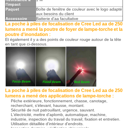
l'impact
Paquet
Boîte de fenêtre de couleur avec le logo adapté
aux besoins du client
Accessoire
Batterie d'aa facultative
La poche à piles de focalisation de Cree Led aa de 250
lumens a mené la
poutre
de foyer de
lampe-torche
et la
poutre d'inondation :
Et également il y a des points de couleur rouge autour de la tête
en tant que ci-dessous.
La poche à piles de focalisation de Cree Led aa de 250
lumens a mené des
applications
de
lampe-torche
:
Pêche extérieure, fonctionnement, chasse, canotage,
recherchant, s'élevant, hausse, montant.
Sécurité de nuit patrouillant, urgence, sauvant.
L'électricité, mettre d'aplomb, automatique, machine,
industrie, inspection du travail du travail, fixation et entretien.
Utilisation détaillée d'intérieur d'endroits.