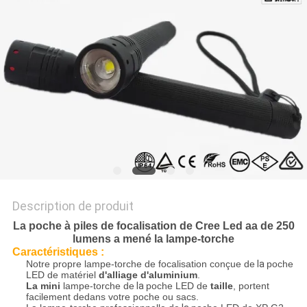
NOUVELLES
LES
AFFAIRES
PLAN
DU
SITE
Description de produit
POLITIQUE
La poche à piles de focalisation de Cree Led aa de 250
lumens a mené la lampe-torche
DE
Caractéristiques :
CONFIDENTIALITÉ
Notre propre lampe-torche de focalisation conçue de
la
poche
LED de matériel
d'alliage d'aluminium
.
La mini
lampe-torche de
la
poche LED de
taille
, portent
facilement dedans votre poche ou sacs.