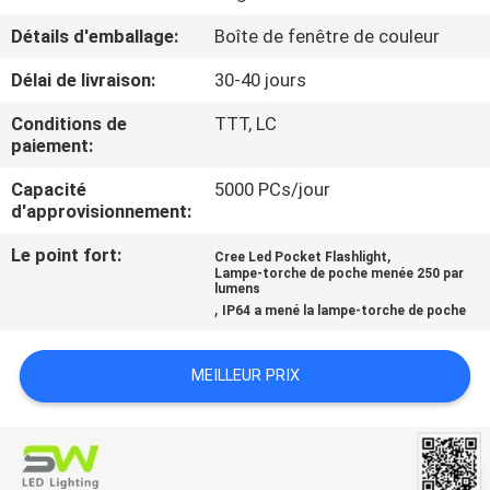
NOUS
Détails d'emballage:
Boîte de fenêtre de couleur
Délai de livraison:
30-40 jours
VISITE
DE
Conditions de
TTT, LC
paiement:
L'USINE
Capacité
5000 PCs/jour
d'approvisionnement:
CONTRÔLE
Le point fort:
,
Cree Led Pocket Flashlight
DE
Lampe-torche de poche menée 250 par
lumens
LA
,
IP64 a mené la lampe-torche de poche
QUALITÉ
MEILLEUR PRIX
NOUS
CONTACTER