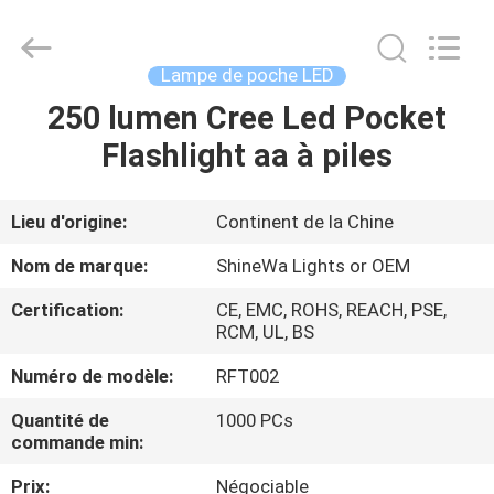
2026
Weifang
ShineWa
International
Trade
Lampe de poche LED
Co.,
Ltd..
All
250 lumen Cree Led Pocket
À
Rights
Reserved.
Flashlight aa à piles
LA
MAISON
Lieu d'origine:
Continent de la Chine
PRODUITS
Nom de marque:
ShineWa Lights or OEM
Certification:
CE, EMC, ROHS, REACH, PSE,
VIDÉOS
RCM, UL, BS
Numéro de modèle:
RFT002
À
Quantité de
1000 PCs
PROPOS
commande min:
DE
Prix:
Négociable