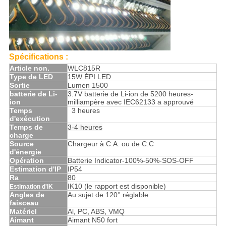
Spécifications :
Article non.
WLC815R
Type de LED
15W ÉPI LED
Sortie
Lumen 1500
batterie de Li-
3.7V batterie de Li-ion de 5200 heures-
ion
milliampère avec IEC62133 a approuvé
Temps
>
3 heures
d'exécution
Temps de
3-4 heures
charge
Source
Chargeur à C.A. ou de C.C
d'énergie
Opération
Batterie Indicator-100%-50%-SOS-OFF
Estimation d'IP
IP54
Ra
80
IK10 (le rapport est disponible)
Estimation d'IK
Angles de
Au sujet de 120° réglable
faisceau
Matériel
Al, PC, ABS, VMQ
Aimant
Aimant N50 fort