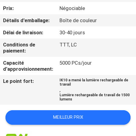
NOUS
Prix:
Négociable
Détails d'emballage:
Boîte de couleur
VISITE
Délai de livraison:
30-40 jours
DE
L'USINE
Conditions de
TTT, LC
paiement:
Capacité
5000 PCs/jour
CONTRÔLE
d'approvisionnement:
DE
Le point fort:
IK10 a mené la lumière rechargeable de
LA
travail
,
QUALITÉ
Lumière rechargeable de travail de 1500
lumens
NOUS
MEILLEUR PRIX
CONTACTER