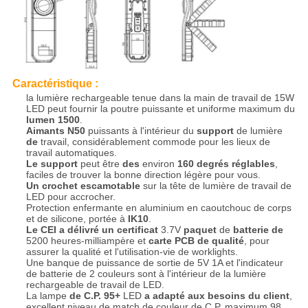
Caractéristique :
la lumière rechargeable tenue dans la main de travail de 15W
LED peut fournir la poutre puissante et uniforme maximum du
lumen 1500
.
Aimants N50
puissants à l'intérieur du
support
de lumière
de
travail, considérablement commode pour les lieux de
travail automatiques.
Le support
peut être
des
environ
160 degrés réglables
,
faciles de trouver la bonne direction légère pour vous.
Un crochet escamotable
sur la tête de lumière de travail de
LED pour accrocher.
Protection enfermante en aluminium en caoutchouc de corps
et de silicone, portée à
IK10
.
Le CEI a délivré un certificat
3.7V
paquet
de
batterie de
5200 heures-milliampère et
carte PCB de qualité
, pour
assurer la qualité et l'utilisation-vie de worklights.
Une banque de puissance de sortie de 5V 1A et l'indicateur
de batterie de 2 couleurs sont à l'intérieur de la lumière
rechargeable de travail de LED.
La lampe
de C.P. 95+
LED
a adapté aux besoins du client
,
excellent niveau de match de couleur de C.P. maximum 98