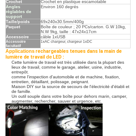
Crochet
Crochet en plastique escamotable
Angles
Environ 160 degrés
réglables de
support
Taille/poids
69x240x30.5mm/400g
Paquet
Boîte de couleur ; 20 PCs/carton. G.W 10kg,
N.W 9kg, taille : 47x24x17cm
Accessoire
câble 1xUSB
Accessoire
1xAC chargeur, chargeur 1xDC
facultatif
rechargeables tenues dans la main de
Applications
lumière de travail
LED
de
:
Cette lumière de travail est très utilisée dans la plupart des
lieux de travail, comme le garage, atelier, usine, industrie,
entrepôt.
comme l'inspection d'automobile et de machine, fixation,
entretien, détaillant, polissage, peignant.
Maison DIY sur la source de secours de l'électricité d'établi et
de famille.
Un outil souple dans votre boîte pour dehors marin, camper,
augmenter, rechercher, sauver et urgence, etc.