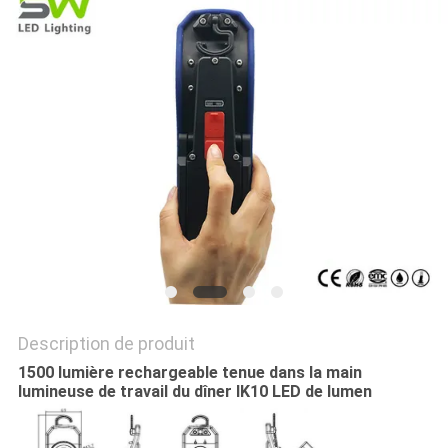
NOUVELLES
LES
AFFAIRES
PLAN
DU
SITE
POLITIQUE
Description de produit
DE
1500 lumière rechargeable tenue dans la main
CONFIDENTIALITÉ
lumineuse de travail du dîner IK10 LED de lumen