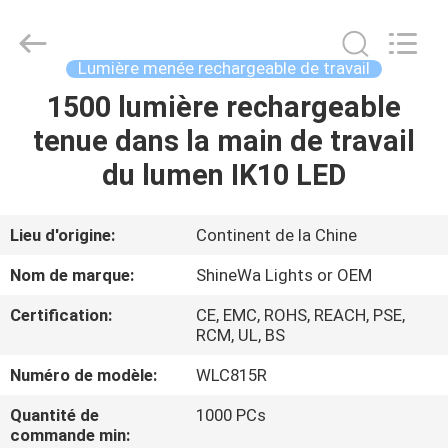
2026
Weifang
ShineWa
International
Trade
Lumière menée rechargeable de travail
Co.,
Ltd..
All
1500 lumière rechargeable
À
Rights
Reserved.
tenue dans la main de travail
LA
du lumen IK10 LED
MAISON
PRODUITS
Lieu d'origine:
Continent de la Chine
Nom de marque:
ShineWa Lights or OEM
VIDÉOS
Certification:
CE, EMC, ROHS, REACH, PSE,
RCM, UL, BS
À
Numéro de modèle:
WLC815R
PROPOS
Quantité de
1000 PCs
DE
commande min: