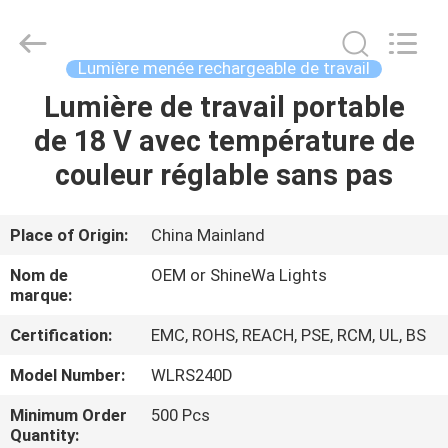
2026
Weifang
ShineWa
International
Trade
Lumière menée rechargeable de travail
Co.,
Ltd..
All
Lumière de travail portable
À
Rights
Reserved.
de 18 V avec température de
LA
couleur réglable sans pas
MAISON
PRODUITS
Place of Origin:
China Mainland
Nom de
OEM or ShineWa Lights
VIDÉOS
marque:
Certification:
EMC, ROHS, REACH, PSE, RCM, UL, BS
À
Model Number:
WLRS240D
PROPOS
Minimum Order
500 Pcs
DE
Quantity: