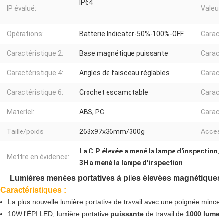
IP64
IP évalué:
Valeur
Opérations:
Batterie Indicator-50%-100%-OFF
Carac
Caractéristique 2:
Base magnétique puissante
Carac
Caractéristique 4:
Angles de faisceau réglables
Carac
Caractéristique 6:
Crochet escamotable
Carac
Matériel:
ABS, PC
Carac
Taille/poids:
268x97x36mm/300g
Acces
La C.P. élevée a mené la lampe d'inspection
Mettre en évidence:
3H a mené la lampe d'inspection
Lumières menées portatives à piles élevées magnétiques
Caractéristiques :
La plus nouvelle lumière portative de travail avec une poignée minc
10W l'ÉPI LED, lumière portative
puissante
de travail de
1000 lum