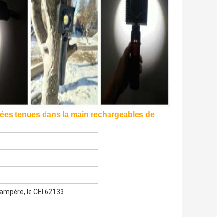
ées tenues dans la main rechargeables de
liampère, le CEI 62133