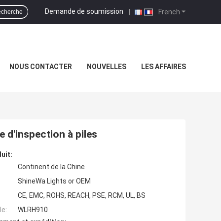
Demande de soumission
|
French
cherche
NOUS CONTACTER
NOUVELLES
LES AFFAIRES
 d'inspection à piles
uit:
Continent de la Chine
ShineWa Lights or OEM
CE, EMC, ROHS, REACH, PSE, RCM, UL, BS
e:
WLRH910