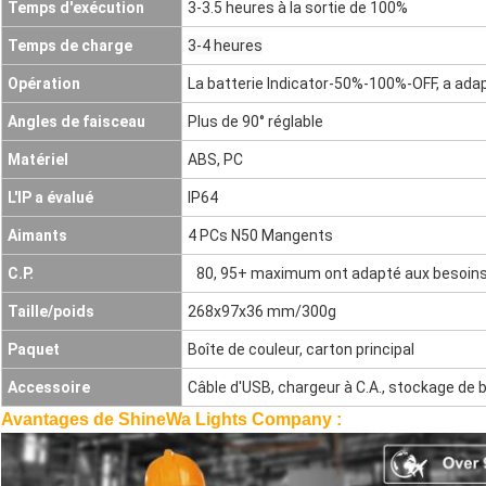
Temps d'exécution
3-3.5 heures à la sortie de 100%
Temps de charge
3-4 heures
Opération
La batterie Indicator-50%-100%-OFF, a adap
Angles de faisceau
Plus de 90° réglable
Matériel
ABS, PC
L'IP a évalué
IP64
Aimants
4 PCs N50 Mangents
C.P.
>
80, 95+ maximum ont adapté aux besoins 
Taille/poids
268x97x36 mm/300g
Paquet
Boîte de couleur, carton principal
Accessoire
Câble d'USB, chargeur à C.A., stockage de 
Avantages de ShineWa Lights Company :