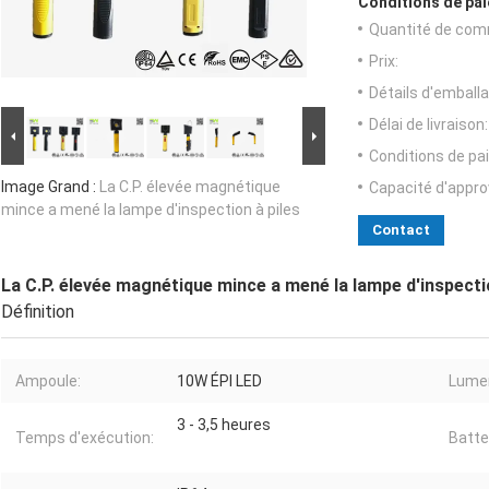
Conditions de pai
Quantité de com
Prix:
Détails d'emballa
Délai de livraison:
Conditions de pa
Image Grand :
La C.P. élevée magnétique
Capacité d'appr
mince a mené la lampe d'inspection à piles
Contact
La C.P. élevée magnétique mince a mené la lampe d'inspectio
Définition
Ampoule:
10W ÉPI LED
Lume
3 - 3,5 heures
Temps d'exécution:
Batte