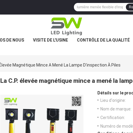
Re
OS DE NOUS
VISITE DE L'USINE
CONTRÔLE DE LA QUALITÉ
. Élevée Magnétique Mince A Mené La Lampe D'inspection À Piles
La C.P. élevée magnétique mince a mené la lampe
Détails sur le prod
Lieu d'origine:
Nom de marque:
Certification:
Numéro de modèl