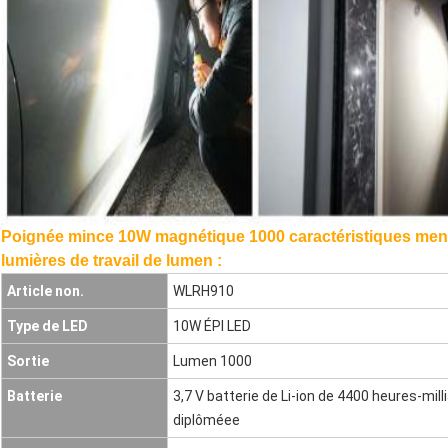
Poignée mince 10W magnétique 1000 caractéristiques men
lumières de travail de lumen :
Article non.
WLRH910
Type de LED
10W ÉPI LED
Sortie
Lumen 1000
Batterie
3,7 V batterie de Li-ion de 4400 heures-mil
diplôméee