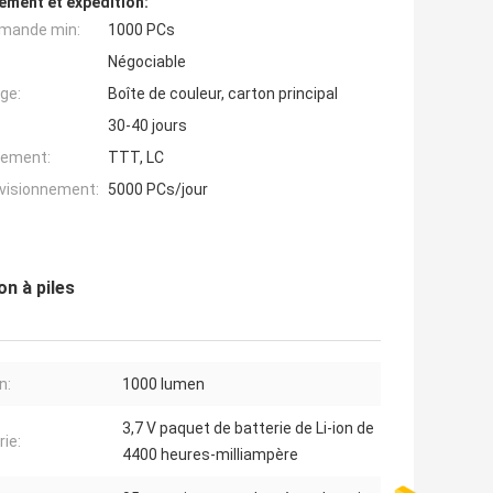
ement et expédition:
mande min:
1000 PCs
Négociable
ge:
Boîte de couleur, carton principal
30-40 jours
iement:
TTT, LC
ovisionnement:
5000 PCs/jour
n à piles
n:
1000 lumen
3,7 V paquet de batterie de Li-ion de
rie:
4400 heures-milliampère