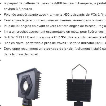
le paquet de batterie de Li-ion de 4400 heures-milliampère, le porta
environ 3,5 heures.
Poignée antidérapante avec 4
aimants N50
puissants
de
PCs à l'in
Conception
légère
pour les lumières menées tenues dans la main de
Plus de 90 degrés en avant et vers l'arrière angles de faisceau régla
Il y a un crochet accrochant escamotable en métal pour libérer vos 
Si 10W l'ÉPI LED est mis à jour à
C.P. 95+
, ilsera appliquédansdétai
"copies claire" portatives à piles de travail : Batterie Indicator-50%
Developpé récemment un
stockage de bride
, facilement installé 
dans la main de travail.