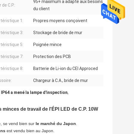
95+ maximum a adapté aux besoins
 de C.P.:
du client
téristique 1:
Propres moyens conçoivent
téristique 3:
Stockage de bride de mur
téristique 5:
Poignée mince
téristique 7:
Protection des PCB
téristique 8:
Batterie de Li-ion du CEI Approced
soire:
Chargeur à C.A., bride de mur
,
IP64 a mené la lampe d'inspection
,
 minces de travail de l'ÉPI LED de C.P. 10W
e, se vend bien sur
le marché du Japon
.
ens
est vendu bien au Japon.