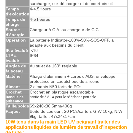
surcharger, sur-décharger et de court-circuit
Temps
4-4.5Hours
d'exécution
Temps de
4-5 heures
charge
Source
Chargeur à C.A. ou chargeur de C.C
d'énergie
Opération
La batterie Indicator-100%-50%-SOS-OFF, a
adapté aux besoins du client
IK a évalué
IK10
L'IP a
IP64
évalué
Angles de
Au sujet de 160° réglable
faisceau
Matériel
Alliage d'aluminium + corps d'ABS, enveloppe
protectrice en caoutchouc de silicone
Aimant
2 aimants N50 forts de PCs
Crochet
Crochet en plastique escamotable
Banque de
sortie de 5V 1A pour le téléphone portable
puissance
Taille/poids
69x240x30.5mm/400g
Paquet
Boîte de couleur ; 20 PCs/carton. G.W 10kg, N.W
9kg, taille : 47x24x17cm
10W tenu dans la main LED UV peignant traiter des
applications
liquides de lumière de travail d'inspection
de
fuite
: