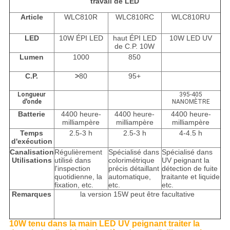
travail de LED
Article
WLC810R
WLC810RC
WLC810RU
LED
10W ÉPI LED
haut ÉPI LED
10W LED UV
de C.P. 10W
Lumen
1000
850
C.P.
>
80
95+
Longueur
395-405
d'onde
NANOMÈTRE
Batterie
4400 heure-
4400 heure-
4400 heure-
milliampère
milliampère
milliampère
Temps
2.5-3 h
2.5-3 h
4-4.5 h
d'exécution
Canalisation
Régulièrement
Spécialisé dans
Spécialisé dans
Utilisations
utilisé dans
colorimétrique
UV peignant la
l'inspection
précis détaillant
détection de fuite
quotidienne, la
automatique,
traitante et liquide
fixation, etc.
etc.
etc.
Remarques
la version 15W peut être facultative
10W tenu dans la main LED UV peignant traiter la