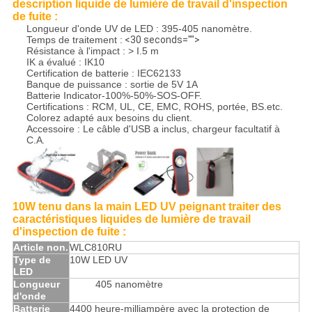
description liquide de lumière de travail d'inspection
de fuite :
Longueur d'onde UV de LED : 395-405 nanomètre.
Temps de traitement :
<30 seconds="">
Résistance à l'impact : > I.5 m
IK a évalué : IK10
Certification de batterie : IEC62133
Banque de puissance : sortie de 5V 1A
Batterie Indicator-100%-50%-SOS-OFF.
Certifications : RCM, UL, CE, EMC, ROHS, portée, BS.etc.
Colorez adapté aux besoins du client.
Accessoire : Le câble d'USB a inclus, chargeur facultatif à
C.A
.
10W tenu dans la main LED UV peignant traiter des
caractéristiques liquides de lumière de travail
d'inspection de fuite :
Article non.
WLC810RU
Type de
10W LED UV
LED
Longueur
395 -
405 nanomètre
d'onde
Batterie
4400 heure-milliampère avec la protection de