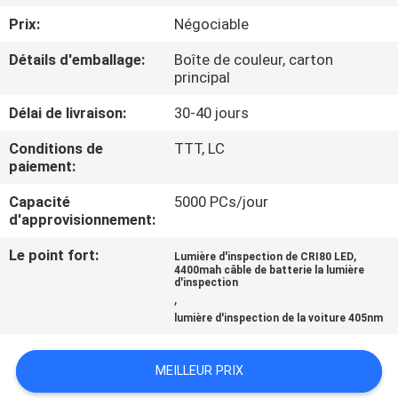
NOUS
Prix:
Négociable
Détails d'emballage:
Boîte de couleur, carton
VISITE
principal
DE
Délai de livraison:
30-40 jours
L'USINE
Conditions de
TTT, LC
paiement:
CONTRÔLE
Capacité
5000 PCs/jour
DE
d'approvisionnement:
LA
Le point fort:
,
Lumière d'inspection de CRI80 LED
4400mah câble de batterie la lumière
QUALITÉ
d'inspection
,
lumière d'inspection de la voiture 405nm
NOUS
CONTACTER
MEILLEUR PRIX