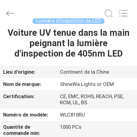
2026
Weifang
ShineWa
International
Trade
Lumière d'inspection de LED
Co.,
Ltd..
All
Voiture UV tenue dans la main
À
Rights
Reserved.
peignant la lumière
LA
d'inspection de 405nm LED
MAISON
PRODUITS
Lieu d'origine:
Continent de la Chine
Nom de marque:
ShineWa Lights or OEM
VIDÉOS
Certification:
CE, EMC, ROHS, REACH, PSE,
RCM, UL, BS
À
Numéro de modèle:
WLC810RU
PROPOS
Quantité de
1000 PCs
DE
commande min: