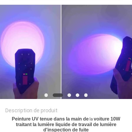
NOUVELLES
LES
AFFAIRES
PLAN
DU
SITE
POLITIQUE
DE
Description de produit
CONFIDENTIALITÉ
Peinture UV tenue dans la main de
voiture 10W
la
traitant
la lumière liquide de travail de lumière
d'inspection de fuite