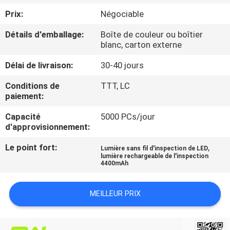
NOUS
Prix:
Négociable
Détails d'emballage:
Boîte de couleur ou boîtier
VISITE
blanc, carton externe
DE
Délai de livraison:
30-40 jours
L'USINE
Conditions de
TTT, LC
paiement:
CONTRÔLE
Capacité
5000 PCs/jour
DE
d'approvisionnement:
LA
Le point fort:
,
Lumière sans fil d'inspection de LED
lumière rechargeable de l'inspection
QUALITÉ
4400mAh
NOUS
MEILLEUR PRIX
CONTACTER