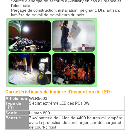
Source d'énergie de secours d'Auxillary en cas d'urgence et
l'électricité.
Perçage de construction, installation, peignant, DIY, artisan,
lumière de travail de travailleurs du bois.
Caractéristiques de lumière d'inspection de LED :
Article non.
WLR5003
Type de
5 éclat extrême LED des PCs 3W
LED
Sortie
Lumen 800
Batterie
7.4V batterie de Li-ion de 4400 heures-milliampère
avec la protection de surcharger, sur-décharger et
de court-circuit