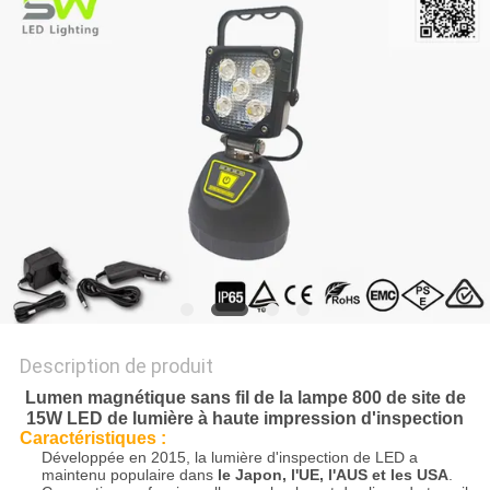
NOUVELLES
LES
AFFAIRES
PLAN
DU
SITE
POLITIQUE
Description de produit
DE
Lumen magnétique sans fil de la lampe 800 de site de
15W LED de lumière à haute impression d'inspection
CONFIDENTIALITÉ
Caractéristiques :
Développée en 2015, la lumière d'inspection de LED a
maintenu populaire dans
le Japon, l'UE, l'AUS et les USA
.