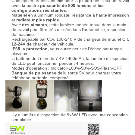
Conception professionnelle pour la plupart des lieux de travail
avec
la
poutre
puissante de 800 lumens
et
les
configurations résistantes
.
Matériel en aluminium robuste, résistance à haute impression
et
radiateur plus rapide
.
Avec
des aimants
, cette lumière menée tenue dans la main
de travail peut être très utilisée dans l'automobile, inspection
de machine.
Rechargeable par C.A. 100-240 V de chargeur de mur, et
C.C
12-24V de
chargeur
de
véhicule.
IP65 la protection
, vous aurez peur de
l'
échec par temps
pluvieux.
la batterie de Li-ion de 7.4V 4400mAh, la lumière d'inspection
de LED peut fonctionner pendant 4 heures.
Modes d'opération : Indicator-100%-50%-SOS-Flash-OFF.
Banque de puissance
de
la
sortie 5V pour charger votre
téléphone portable, comprimé.
Il y a lumière d'inspection de 9x3W LED avec une conception
semblable.