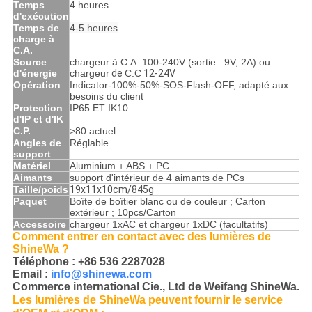
Temps
4 heures
d'exécution
Temps de
4-5 heures
charge à
C.A.
Source
chargeur à C.A. 100-240V (sortie : 9V, 2A) ou
d'énergie
chargeur
de
C.C
12-24V
Opération
Indicator-100%-50%-SOS-Flash-OFF, adapté aux
besoins du client
Protection
IP65 ET IK10
d'IP et d'IK
C.P.
>80 actuel
Angles de
Réglable
support
Matériel
Aluminium + ABS + PC
Aimants
support d'intérieur de 4 aimants de PCs
Taille/poids
19x11x10cm/845g
Paquet
Boîte de boîtier blanc ou de couleur ; Carton
extérieur ; 10pcs/Carton
Accessoire
chargeur 1xAC et chargeur 1xDC (facultatifs)
Comment entrer en contact avec
des lumières de
ShineWa ?
Téléphone : +86 536 2287028
Email :
info@shinewa.com
Commerce international Cie., Ltd de Weifang ShineWa.
Les lumières de ShineWa peuvent fournir le service