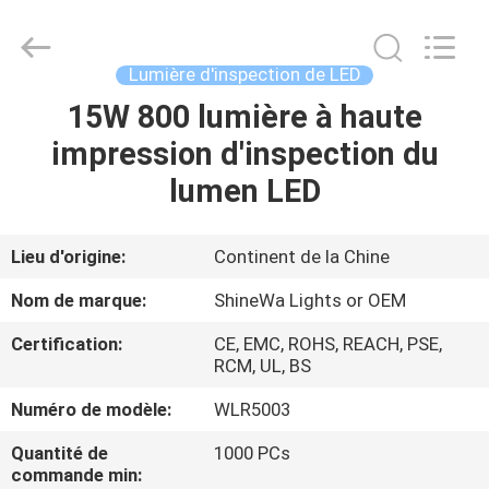
2026
Weifang
ShineWa
International
Trade
Lumière d'inspection de LED
Co.,
Ltd..
All
15W 800 lumière à haute
À
Rights
Reserved.
impression d'inspection du
LA
lumen LED
MAISON
PRODUITS
Lieu d'origine:
Continent de la Chine
Nom de marque:
ShineWa Lights or OEM
VIDÉOS
Certification:
CE, EMC, ROHS, REACH, PSE,
RCM, UL, BS
À
Numéro de modèle:
WLR5003
PROPOS
Quantité de
1000 PCs
DE
commande min: