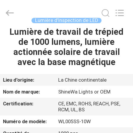
2026
Weifang
ShineWa
International
Trade
Lumière d'inspection de LED
Co.,
Ltd..
All
Lumière de travail de trépied
À
Rights
Reserved.
de 1000 lumens, lumière
LA
actionnée solaire de travail
MAISON
avec la base magnétique
PRODUITS
Lieu d'origine:
La Chine continentale
VIDÉOS
Nom de marque:
ShineWa Lights or OEM
Certification:
CE, EMC, ROHS, REACH, PSE,
À
RCM, UL, BS
PROPOS
Numéro de modèle:
WL005SS-10W
DE