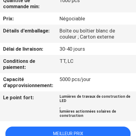
Quantité de
1000 pcs
NOUS
commande min:
Prix:
Négociable
VISITE
Détails d'emballage:
Boîte ou boîtier blanc de
DE
couleur ; Carton externe
L'USINE
Délai de livraison:
30-40 jours
Conditions de
TT, LC
CONTRÔLE
paiement:
DE
Capacité
5000 pcs/jour
LA
d'approvisionnement:
QUALITÉ
Le point fort:
Lumières de travaux de construction de
LED
,
lumières actionnées solaires de
NOUS
construction
CONTACTER
MEILLEUR PRIX