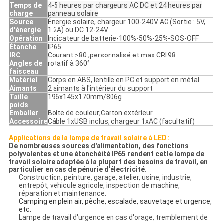
Temps de
4-5 heures par chargeurs AC DC et 24 heures par
charge
panneau solaire
Source
Énergie solaire, chargeur 100-240V AC (Sortie : 5V,
d'énergie
1.2A) ou DC 12-24V
Opération
Indicateur de batterie-100%-50%-25%-SOS-OFF
Étanche
IP65
IRC
Courant >80 ;personnalisé et max CRI 98
Angles de
rotatif à 360°
faisceau
Matériel
Corps en ABS, lentille en PC et support en métal
Aimants
2 aimants à l'intérieur du support
Taille
196x145x170mm/806g
poids
Emballer
Boîte de couleur;Carton extérieur
Accessoire
Câble 1xUSB inclus, chargeur 1xAC (facultatif)
Applications de la lampe de travail solaire à LED :
De nombreuses sources d'alimentation, des fonctions
polyvalentes et une étanchéité IP65 rendent cette lampe de
travail solaire adaptée à la plupart des besoins de travail, en
particulier en cas de pénurie d'électricité.
Construction, peinture, garage, atelier, usine, industrie,
entrepôt, véhicule agricole, inspection de machine,
réparation et maintenance.
Camping en plein air, pêche, escalade, sauvetage et urgence,
etc.
Lampe de travail d'urgence en cas d'orage, tremblement de