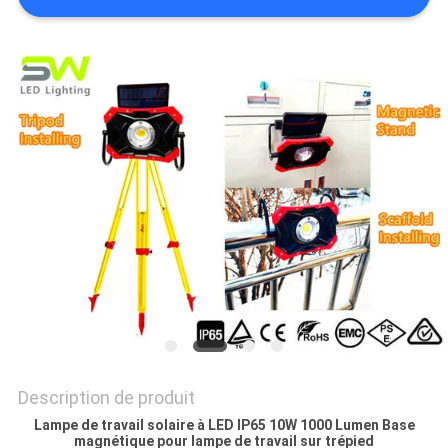
NOUVELLES
LES
AFFAIRES
PLAN
DU
SITE
POLITIQUE
DE
CONFIDENTIALITÉ
Description de produit
Lampe de travail solaire à LED IP65 10W 1000 Lumen Base
magnétique pour lampe de travail sur trépied