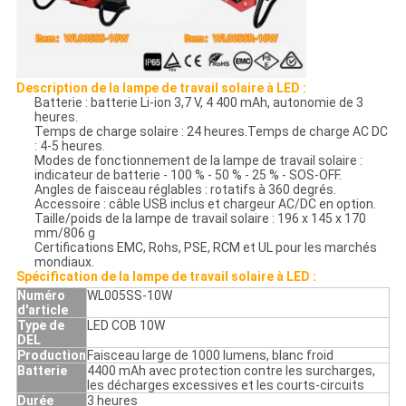
Description de la lampe de travail solaire à LED :
Batterie : batterie Li-ion 3,7 V, 4 400 mAh, autonomie de 3
heures.
Temps de charge solaire : 24 heures.Temps de charge AC DC
: 4-5 heures.
Modes de fonctionnement de la lampe de travail solaire :
indicateur de batterie - 100 % - 50 % - 25 % - SOS-OFF.
Angles de faisceau réglables : rotatifs à 360 degrés.
Accessoire : câble USB inclus et chargeur AC/DC en option.
Taille/poids de la lampe de travail solaire : 196 x 145 x 170
mm/806 g
Certifications EMC, Rohs, PSE, RCM et UL pour les marchés
mondiaux.
Spécification de la lampe de travail solaire à LED :
Numéro
WL005SS-10W
d'article
Type de
LED COB 10W
DEL
Production
Faisceau large de 1000 lumens, blanc froid
Batterie
4400 mAh avec protection contre les surcharges,
les décharges excessives et les courts-circuits
Durée
3 heures