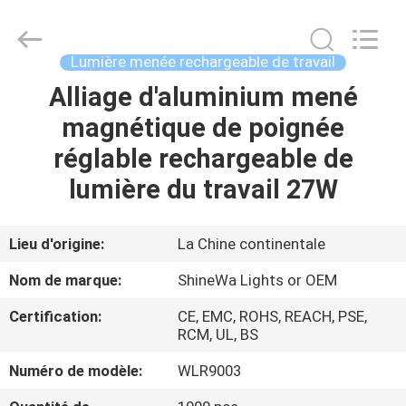
2026
Weifang
ShineWa
International
Trade
Lumière menée rechargeable de travail
Co.,
Ltd..
All
Alliage d'aluminium mené
À
Rights
Reserved.
magnétique de poignée
LA
réglable rechargeable de
MAISON
lumière du travail 27W
PRODUITS
Lieu d'origine:
La Chine continentale
VIDÉOS
Nom de marque:
ShineWa Lights or OEM
Certification:
CE, EMC, ROHS, REACH, PSE,
À
RCM, UL, BS
PROPOS
Numéro de modèle:
WLR9003
DE