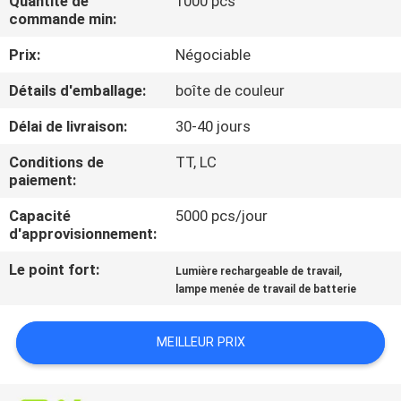
Quantité de
1000 pcs
NOUS
commande min:
Prix:
Négociable
VISITE
Détails d'emballage:
boîte de couleur
DE
Délai de livraison:
30-40 jours
L'USINE
Conditions de
TT, LC
paiement:
CONTRÔLE
Capacité
5000 pcs/jour
DE
d'approvisionnement:
LA
Le point fort:
,
Lumière rechargeable de travail
QUALITÉ
lampe menée de travail de batterie
NOUS
MEILLEUR PRIX
CONTACTER