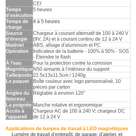
CEI
Temps
5 heures
d'exécution
Temps de
4 à 5 heures
charge
Source
Chargeur à courant alternatif de 100 à 240 V
d'énergie
(9V, 2A) et à courant continu de 12 à 24 V
Matériel
ABS, alliage d'aluminium et PC
Opération
Indicateur de la batterie - 100% à 50% - SOS
- Éteindre le flash
À l'eau
Pour la protection contre la corrosion
Magnétique
N50 aimants à l'intérieur du support
Taille/poids
22.5x13x11.5cm / 1240g
Le paquet
Boîte couleur avec logo personnalisé, 10
pièces par carton
Angles du
Réglable à environ 120°
faisceau
La poignée
Manche rotative et ergonomique
Accès à
Chargeur AC de 100 à 240 V; chargeur DC
l'appareil
de 12 à 24 V
Applications de lampes de travail à LED magnétiques
Lumière de travail d'entrepôt, de garage, d'atelier, et