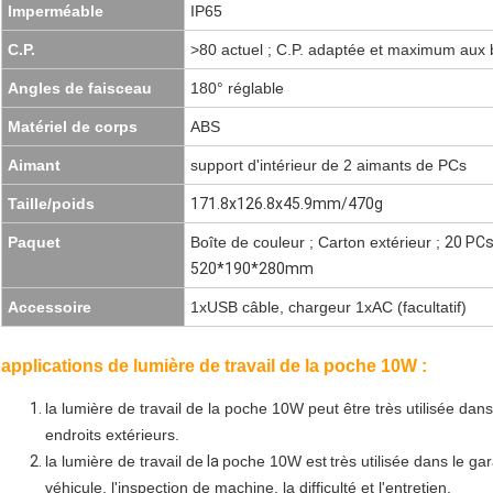
Imperméable
IP65
C.P.
>80 actuel ; C.P. adaptée et maximum aux b
Angles de faisceau
180° réglable
Matériel de corps
ABS
Aimant
support d'intérieur de 2 aimants de PCs
Taille/poids
171.8x126.8x45.9mm/470g
Paquet
Boîte de couleur ; Carton extérieur ;
20 PCs/
520*190*280mm
Accessoire
1xUSB câble, chargeur 1xAC (facultatif)
applications de lumière de travail de la poche 10W :
la lumière de travail de la poche 10W peut être très utilisée dans
endroits extérieurs.
la lumière de travail de
la
poche 10W est
très utilisée dans le gara
véhicule, l'inspection de machine, la difficulté et l'entretien.