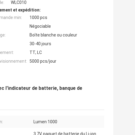
e:
WLC010
ement et expédition:
mande min:
1000 pcs
Négociable
ge:
Boîte blanche ou couleur
30-40 jours
iement:
TT, LC
ovisionnement:
5000 pcs/jour
c l'indicateur de batterie, banque de
n:
Lumen 1000
3.7V, paquet de batterie du Li-ion