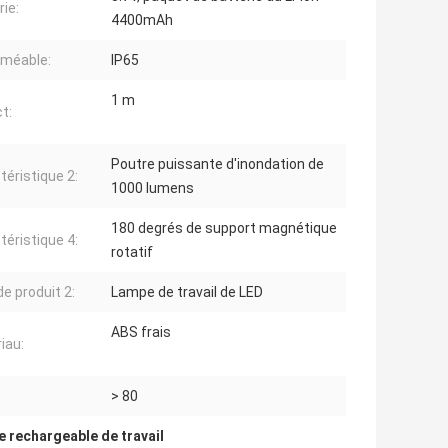
rie:
4400mAh
méable:
IP65
1 m
t:
Poutre puissante d'inondation de
téristique 2:
1000 lumens
180 degrés de support magnétique
téristique 4:
rotatif
e produit 2:
Lampe de travail de LED
ABS frais
iau:
> 80
 rechargeable de travail