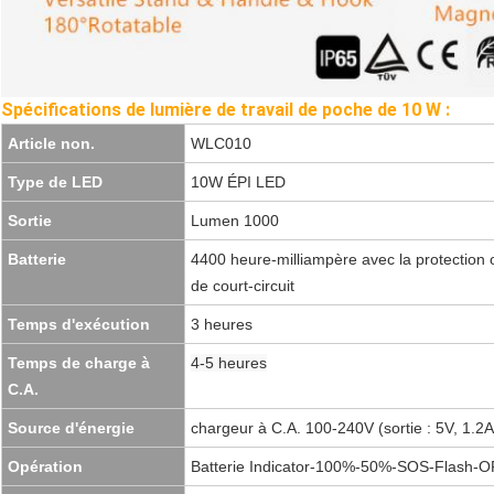
Spécifications de lumière de travail de poche de 10 W :
Article non.
WLC010
Type de LED
10W ÉPI LED
Sortie
Lumen 1000
Batterie
4400 heure-milliampère avec la protection 
de court-circuit
Temps d'exécution
3 heures
Temps de charge à
4-5 heures
C.A.
Source d'énergie
chargeur à C.A. 100-240V (sortie : 5V, 1.2
Opération
Batterie Indicator-100%-50%-SOS-Flash-