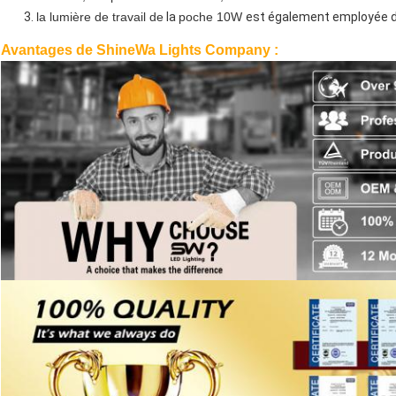
la lumière de travail de
la
poche 10W
est également employée da
Avantages de ShineWa Lights Company :