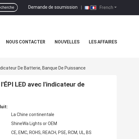
Demande de soumission
|
French
cherche
NOUS CONTACTER
NOUVELLES
LES AFFAIRES
ndicateur De Batterie, Banque De Puissance
'ÉPI LED avec l'indicateur de
uit:
La Chine continentale
ShineWa Lights or OEM
CE, EMC, ROHS, REACH, PSE, RCM, UL, BS