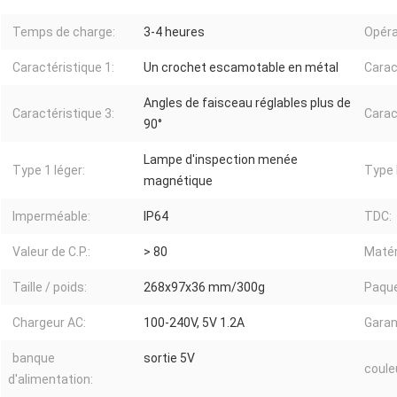
Temps de charge:
3-4 heures
Opéra
Caractéristique 1:
Un crochet escamotable en métal
Carac
Angles de faisceau réglables plus de
Caractéristique 3:
Carac
90°
Lampe d'inspection menée
Type 1 léger:
Type l
magnétique
Imperméable:
IP64
TDC:
Valeur de C.P.:
> 80
Matér
Taille / poids:
268x97x36 mm/300g
Paque
Chargeur AC:
100-240V, 5V 1.2A
Garan
banque
sortie 5V
coule
d'alimentation: