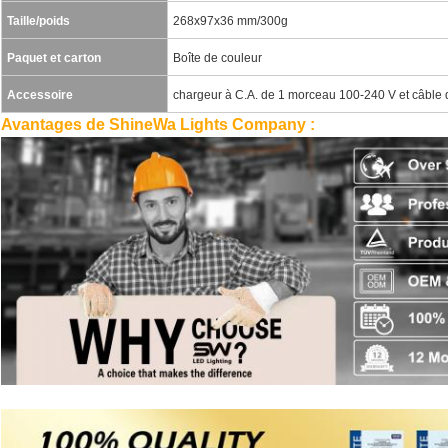
Taille/poids
268x97x36 mm/300g
Paquet et carton
Boîte de couleur
Accessoire
chargeur à C.A. de 1 morceau 100-240 V et câble
Avantages de ShineWa Lights Company :