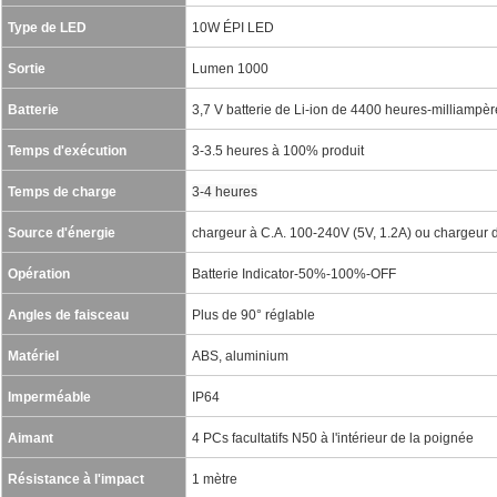
Type de LED
10W ÉPI LED
Sortie
Lumen 1000
Batterie
3,7 V batterie de Li-ion de 4400 heures-milliampè
Temps d'exécution
3-3.5 heures à 100% produit
Temps de charge
3-4 heures
Source d'énergie
chargeur à C.A. 100-240V (5V, 1.2A) ou chargeur
Opération
Batterie Indicator-50%-100%-OFF
Angles de faisceau
Plus de 90° réglable
Matériel
ABS, aluminium
Imperméable
IP64
Aimant
4 PCs facultatifs N50 à l'intérieur de la poignée
Résistance à l'impact
1 mètre