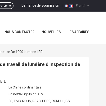
Demande de soumission
|
French
cherche
NOUS CONTACTER
NOUVELLES
LES AFFAIRES
spection De 1000 Lumens LED
de travail de lumière d'inspection de
uit:
La Chine continentale
ShineWa Lights or OEM
CE, EMC, ROHS, REACH, PSE, RCM, UL, BS