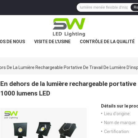
Re
OS DE NOUS
VISITE DE L'USINE
CONTRÔLE DE LA QUALITÉ
ors De La Lumière Rechargeable Portative De Travail De Lumière D'in
En dehors de la lumière rechargeable portative 
1000 lumens LED
Détails sur le prod
Lieu d'origine:
Nom de marque:
Certification: