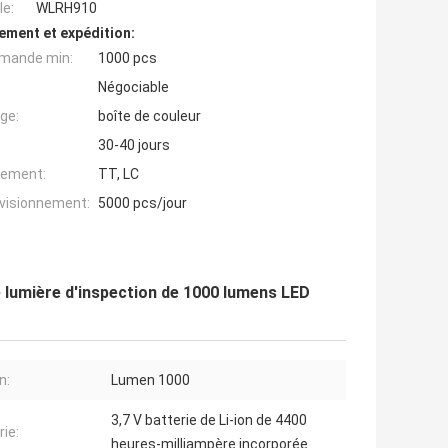
e:
WLRH910
ement et expédition:
mande min:
1000 pcs
Négociable
ge:
boîte de couleur
30-40 jours
iement:
TT, LC
ovisionnement:
5000 pcs/jour
e lumière d'inspection de 1000 lumens LED
n:
Lumen 1000
3,7 V batterie de Li-ion de 4400
rie:
heures-milliampère incorporée