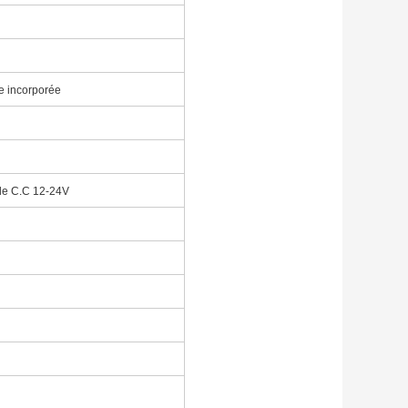
re incorporée
 de C.C 12-24V