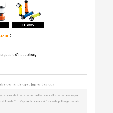
ateur
?
,
argeable d'inspection
otre demande directement à nous