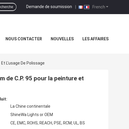
Demande de soumission
|
French
cherche
NOUS CONTACTER
NOUVELLES
LES AFFAIRES
 Et L'usage De Polissage
 de C.P. 95 pour la peinture et
uit:
La Chine continentale
ShineWa Lights or OEM
CE, EMC, ROHS, REACH, PSE, RCM, UL, BS