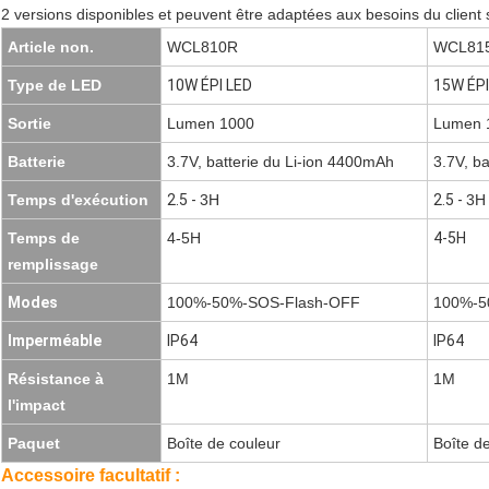
2 versions disponibles et peuvent être adaptées aux besoins du client 
Article non.
WCL810R
WCL81
Type de LED
10W ÉPI LED
15W ÉPI
Sortie
Lumen 1000
Lumen 
Batterie
3.7V, batterie du Li-ion 4400mAh
3.7V, b
Temps d'exécution
2.5 -
3H
2.5 -
3H
Temps de
4-5H
4-5H
remplissage
Modes
100%-50%-SOS-Flash-OFF
100%-5
Imperméable
IP64
IP64
Résistance à
1M
1M
l'impact
Paquet
Boîte de couleur
Boîte d
Accessoire facultatif :