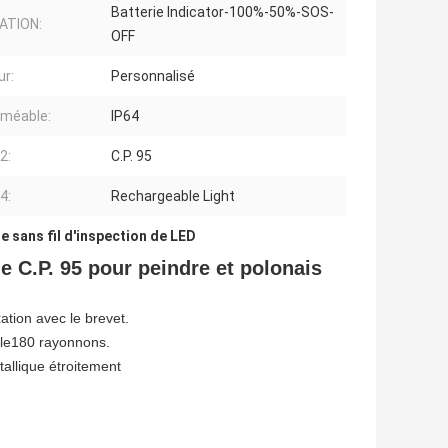
Batterie Indicator-100%-50%-SOS-
ATION:
OFF
ur:
Personnalisé
méable:
IP64
2:
C.P. 95
4:
Rechargeable Light
e sans fil d'inspection de LED
 C.P. 95 pour peindre et polonais
xation avec le brevet.
ble180 rayonnons.
étallique étroitement