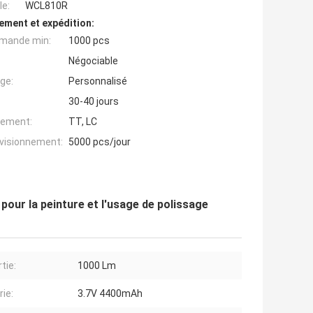
e:
WCL810R
ement et expédition:
mande min:
1000 pcs
Négociable
ge:
Personnalisé
30-40 jours
iement:
TT, LC
ovisionnement:
5000 pcs/jour
pour la peinture et l'usage de polissage
tie:
1000 Lm
rie:
3.7V 4400mAh