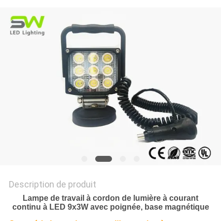
NOUVELLES
LES
AFFAIRES
PLAN
DU
SITE
POLITIQUE
DE
Description de produit
CONFIDENTIALITÉ
Lampe de travail à cordon de lumière à courant
continu à LED 9x3W avec poignée, base magnétique