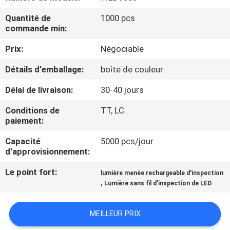
NOUS
Quantité de
1000 pcs
commande min:
VISITE
Prix:
Négociable
DE
Détails d'emballage:
boîte de couleur
L'USINE
Délai de livraison:
30-40 jours
CONTRÔLE
Conditions de
TT, LC
paiement:
DE
Capacité
5000 pcs/jour
LA
d'approvisionnement:
QUALITÉ
Le point fort:
lumière menée rechargeable d'inspection
,
Lumière sans fil d'inspection de LED
NOUS
CONTACTER
MEILLEUR PRIX