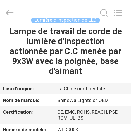
2026
Weifang
ShineWa
International
Trade
Lumière d'inspection de LED
Co.,
Ltd..
All
Lampe de travail de corde de
À
Rights
Reserved.
lumière d'inspection
LA
actionnée par C.C menée par
MAISON
9x3W avec la poignée, base
PRODUITS
d'aimant
VIDÉOS
Lieu d'origine:
La Chine continentale
Nom de marque:
ShineWa Lights or OEM
À
Certification:
CE, EMC, ROHS, REACH, PSE,
PROPOS
RCM, UL, BS
DE
Numéro de modèle:
WLD9003