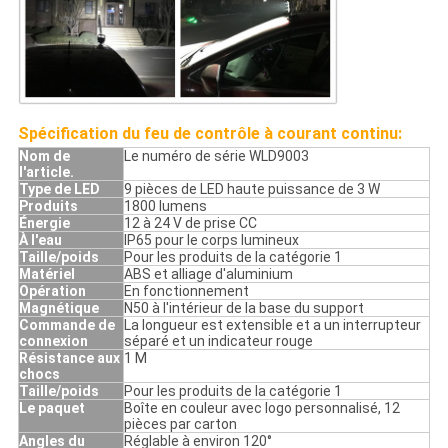
Spécification du feu de contrôle à courant continu:
Nom de
Le numéro de série WLD9003
l'article.
Type de LED
9 pièces de LED haute puissance de 3 W
Produits
1800 lumens
Énergie
12 à 24 V de prise CC
À l'eau
IP65 pour le corps lumineux
Taille/poids
Pour les produits de la catégorie 1
Matériel
ABS et alliage d'aluminium
Opération
En fonctionnement
Magnétique
N50 à l'intérieur de la base du support
Commande de
La longueur est extensible et a un interrupteur
connexion
séparé et un indicateur rouge
Résistance aux
1 M
chocs
Taille/poids
Pour les produits de la catégorie 1
Le paquet
Boîte en couleur avec logo personnalisé, 12
pièces par carton
Angles du
Réglable à environ 120°