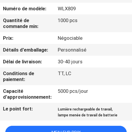
NOUS
Numéro de modèle:
WLX809
Quantité de
1000 pcs
VISITE
commande min:
DE
Prix:
Négociable
L'USINE
Détails d'emballage:
Personnalisé
CONTRÔLE
Délai de livraison:
30-40 jours
DE
Conditions de
TT, LC
paiement:
LA
Capacité
5000 pcs/jour
QUALITÉ
d'approvisionnement:
Le point fort:
,
Lumière rechargeable de travail
NOUS
lampe menée de travail de batterie
CONTACTER