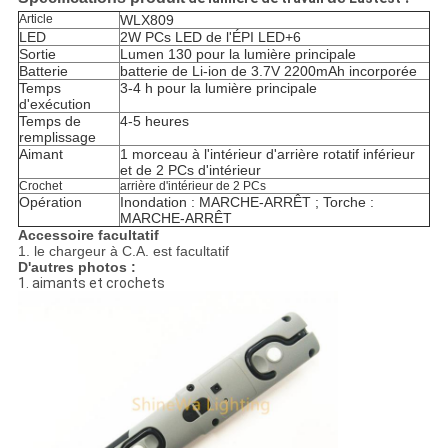
Article
WLX809
LED
2W PCs LED de l'ÉPI LED+6
Sortie
Lumen 130 pour la lumière principale
Batterie
batterie de Li-ion de 3.7V 2200mAh incorporée
Temps
3-4 h pour la lumière principale
d'exécution
Temps de
4-5 heures
remplissage
Aimant
1 morceau à l'intérieur d'arrière rotatif inférieur
et de 2 PCs d'intérieur
Crochet
arrière d'intérieur de 2 PCs
Opération
Inondation : MARCHE-ARRÊT ; Torche :
MARCHE-ARRÊT
Accessoire facultatif
1. le chargeur à C.A. est facultatif
D'autres photos :
1. aimants et crochets