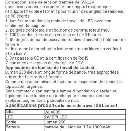
Conception large de tension d'entrée de 5V-12V
nous avons conçu un crochet et un support magnétique
Et support flexible et rotatif pour fournir des angles de faisceau
de 90 degrés.
1. lumière tenue dans la main de travail de LED avec bon
sentiment de poignée
2.
poignée confortable et bouton de commutateur mou
3. 100% produit, temps d'exécution est de 3 heures
4. 90 degrés de bande puissante rotative d'aimant à l'intérieur de
l'arrière
5. Un crochet accrochant a laissé vos mains libres en vérifiant
et en fixant
6.
Ont passé
le CE et la certification de RoHS
7. gammes de tension de charge : 5V-12V
Applications
de lumière de travail
de
Lastest
Lumen 260 élevé et longue forme de bande, très appropriées
aux endroits étroits et foncés
Comme des automotives et toute autre inspection de dispositifs,
réparation, urgence.
Sans compter qu'en tant que lampe d'inondation d'atelier, et
également une lumière de torche pour le camp extérieur,
explorer, augmentant, patrouille de nuit.
:
Spécifications produit
de
de lumière de travail
Lastest
Article
WLX805
LED
2W ÉPI LED
Sortie
Lumen 260
Batterie
batterie de Li-ion de 3.7V 1900mAh