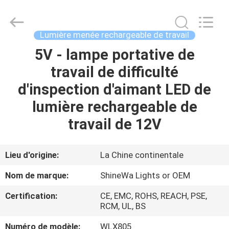
2026
Weifang
ShineWa
International
Trade
Lumière menée rechargeable de travail
Co.,
Ltd..
All
5V - lampe portative de
À
Rights
Reserved.
travail de difficulté
LA
d'inspection d'aimant LED de
MAISON
lumière rechargeable de
PRODUITS
travail de 12V
VIDÉOS
Lieu d'origine:
La Chine continentale
Nom de marque:
ShineWa Lights or OEM
À
Certification:
CE, EMC, ROHS, REACH, PSE,
PROPOS
RCM, UL, BS
DE
Numéro de modèle:
WLX805