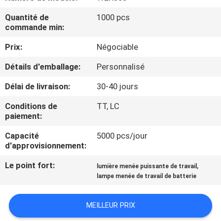
NOUS
Quantité de
1000 pcs
commande min:
VISITE
Prix:
Négociable
DE
Détails d'emballage:
Personnalisé
L'USINE
Délai de livraison:
30-40 jours
CONTRÔLE
Conditions de
TT, LC
paiement:
DE
Capacité
5000 pcs/jour
LA
d'approvisionnement:
QUALITÉ
Le point fort:
,
lumière menée puissante de travail
lampe menée de travail de batterie
NOUS
CONTACTER
MEILLEUR PRIX