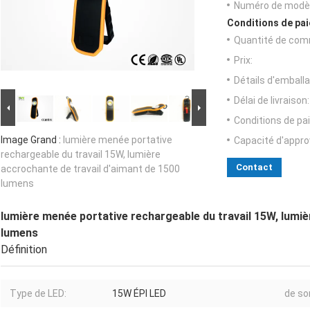
Numéro de modèl
Conditions de pai
Quantité de com
Prix:
Détails d'emballa
Délai de livraison:
Conditions de pa
Image Grand :
lumière menée portative
Capacité d'appr
rechargeable du travail 15W, lumière
Contact
accrochante de travail d'aimant de 1500
lumens
lumière menée portative rechargeable du travail 15W, lumiè
lumens
Définition
Type de LED:
15W ÉPI LED
de sor