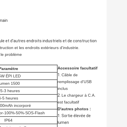
 main
le et d'autres endroits industriels et de construction
ruction et les endroits extérieurs d'industrie.
s le problème
Accessoire facultatif
Paramètre
1.
Câble de
5W ÉPI LED
remplissage d'USB
umen 1500
inclus
.5-3 heures
2.
Le chargeur à C.A.
4-5 heures
est facultatif
200mAh incorporé
D'autres photos :
ator-100%-50%-SOS-Flash
1. Sortie élevée de
IP64
lumen