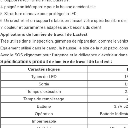
3.
Support avec l'aimant N50 puissant
4. poignée antidérapante pour la baisse accidentelle
5.
Structure concave pour protéger la LED
6. Un crochet et un support stable, ont laissé votre opération libre de
7. couleur et paramètres adaptés aux besoins du client
Applications
de lumière de travail
de
Lastest
Très utilisé dans l'inspection, gammes de réparation, comme le véhicu
Également utilisé dans le camp, la hausse, le site de la nuit patrol.const
Avec le SOS clignotant pour l'urgence et la délivrance d'extérieur dan
:
Spécifications produit
de
de lumière de travail
Lastest
Caractéristiques
Types de LED
1
Sortie
L
Temps d'exécution
2
Temps de remplissage
Batterie
3.7V 5
Opération
Batterie Indic
Imperméable