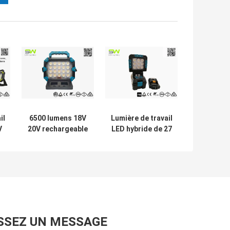
il
6500 lumens 18V
Lumière de travail
V
20V rechargeable
LED hybride de 27
re
avec batterie
W détachable de
électrique
18 V / 240 V
as
remplaçable
rechargeable
avec aimant
SSEZ UN MESSAGE