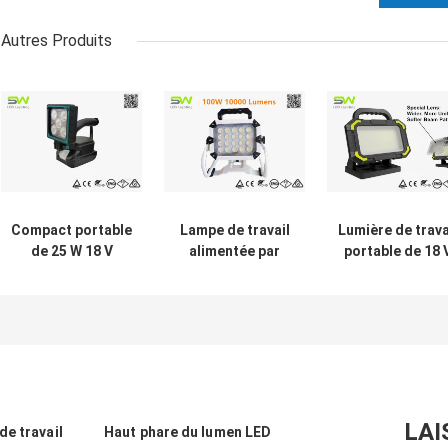
Autres Produits
Compact portable
Lampe de travail
Lumière de trava
de 25 W 18 V
alimentée par
portable de 18 
Makita batterie
batterie d'outil
avec températu
lumière de travail
électrique 100W
de couleur
avec poignée
10000 Lumens
réglable sans p
pour l' inspection
18V avec support
métallique
LAI
e travail
Haut phare du lumen LED