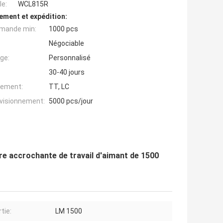
e:
WCL815R
ement et expédition:
mande min:
1000 pcs
Négociable
ge:
Personnalisé
30-40 jours
iement:
TT, LC
ovisionnement:
5000 pcs/jour
re accrochante de travail d'aimant de 1500
tie:
LM 1500