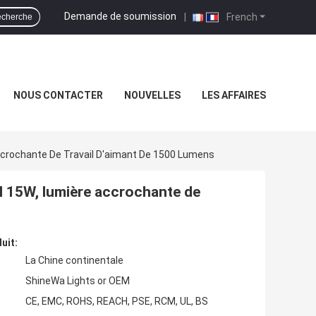
Demande de soumission
|
French
cherche
NOUS CONTACTER
NOUVELLES
LES AFFAIRES
ccrochante De Travail D'aimant De 1500 Lumens
il 15W, lumière accrochante de
uit:
La Chine continentale
ShineWa Lights or OEM
CE, EMC, ROHS, REACH, PSE, RCM, UL, BS