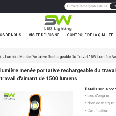
Re
OS DE NOUS
VISITE DE L'USINE
CONTRÔLE DE LA QUALITÉ
l
Lumière Menée Portative Rechargeable Du Travail 15W, Lumière A
lumière menée portative rechargeable du trava
travail d'aimant de 1500 lumens
Détails sur le prod
Lieu d'origine:
Nom de marque:
Certification: