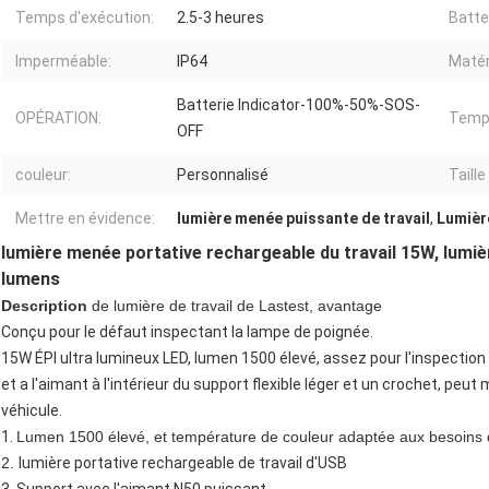
Temps d'exécution:
2.5-3 heures
Batte
Imperméable:
IP64
Matér
Batterie Indicator-100%-50%-SOS-
OPÉRATION:
Temps
OFF
couleur:
Personnalisé
Taille
Mettre en évidence:
lumière menée puissante de travail
,
Lumière
lumière menée portative rechargeable du travail 15W, lumiè
lumens
Description
de lumière de travail de Lastest, avantage
Conçu pour le défaut inspectant la lampe de poignée.
15W ÉPI ultra lumineux LED, lumen 1500 élevé, assez pour l'inspection ré
et a l'aimant à l'intérieur du support flexible léger et un crochet, peu
véhicule.
1.
Lumen 1500 élevé, et température de couleur adaptée aux besoins d
2.
lumière portative rechargeable de travail d'USB