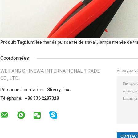
,
Produit Tag:
lumière menée puissante de travail
lampe menée de trav
Coordonnées
WEIFANG SHINEWA INTERNATIONAL TRADE
Envoyez v
CO., LTD.
Personne à contacter:
Sherry Tsau
Téléphone:
+86 536 2287028