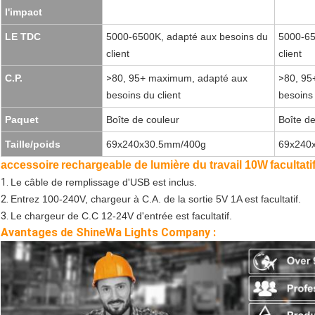
l'impact
LE TDC
5000-6500K, adapté aux besoins du
5000-65
client
client
C.P.
>
80, 95+ maximum, adapté aux
>
80, 95
besoins du client
besoins 
Paquet
Boîte de couleur
Boîte de
Taille/poids
69x240x30.5mm/400g
69x240
accessoire
rechargeable de lumière du travail 10W
facultatif
1.
Le câble de remplissage d'USB est inclus.
2.
Entrez 100-240V, chargeur à C.A. de la sortie 5V 1A est facultatif.
3.
Le chargeur de C.C 12-24V d'entrée est facultatif.
Avantages de ShineWa Lights Company :