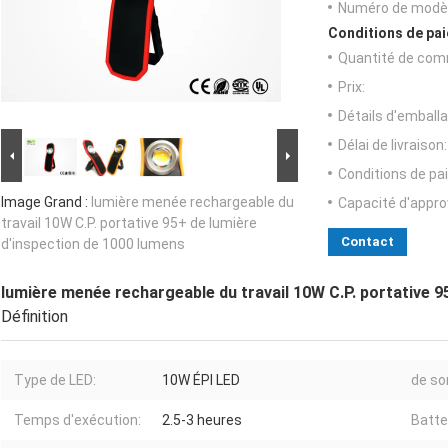
Numéro de modèl
Conditions de pai
Quantité de com
Prix:
Détails d'emballa
Délai de livraison:
Conditions de pa
Image Grand :
lumière menée rechargeable du
Capacité d'appr
travail 10W C.P. portative 95+ de lumière
Contact
d'inspection de 1000 lumens
lumière menée rechargeable du travail 10W C.P. portative 9
Définition
Type de LED:
10W ÉPI LED
de sor
Temps d'exécution:
2.5-3 heures
Batte