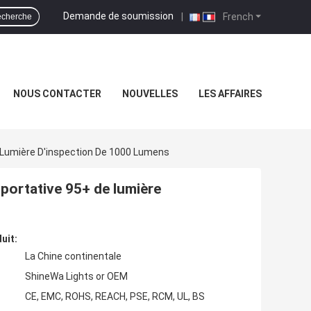
Demande de soumission
|
French
cherche
NOUS CONTACTER
NOUVELLES
LES AFFAIRES
 Lumière D'inspection De 1000 Lumens
 portative 95+ de lumière
uit:
La Chine continentale
ShineWa Lights or OEM
CE, EMC, ROHS, REACH, PSE, RCM, UL, BS