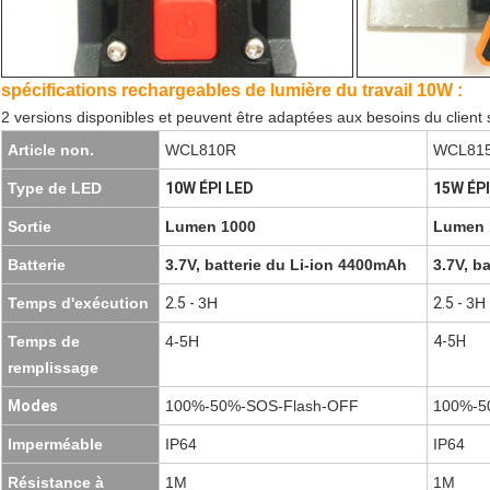
spécifications rechargeables de lumière du travail 10W :
2 versions disponibles et peuvent être adaptées aux besoins du client 
Article non.
WCL810R
WCL81
Type de LED
10W ÉPI LED
15W ÉPI
Sortie
Lumen 1000
Lumen 
Batterie
3.7V, batterie du Li-ion 4400mAh
3.7V, b
Temps d'exécution
2.5 -
3H
2.5 -
3H
Temps de
4-5H
4-5H
remplissage
Modes
100%-50%-SOS-Flash-OFF
100%-5
Imperméable
IP64
IP64
Résistance à
1M
1M