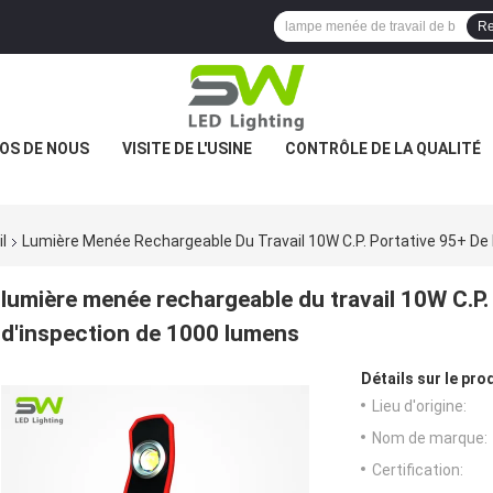
Re
OS DE NOUS
VISITE DE L'USINE
CONTRÔLE DE LA QUALITÉ
l
Lumière Menée Rechargeable Du Travail 10W C.P. Portative 95+ De
lumière menée rechargeable du travail 10W C.P.
d'inspection de 1000 lumens
Détails sur le prod
Lieu d'origine:
Nom de marque:
Certification: