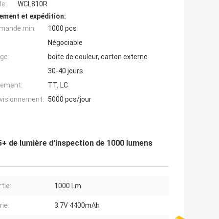
e:
WCL810R
ement et expédition:
mande min:
1000 pcs
Négociable
ge:
boîte de couleur, carton externe
30-40 jours
iement:
TT, LC
ovisionnement:
5000 pcs/jour
5+ de lumière d'inspection de 1000 lumens
tie:
1000 Lm
rie:
3.7V 4400mAh