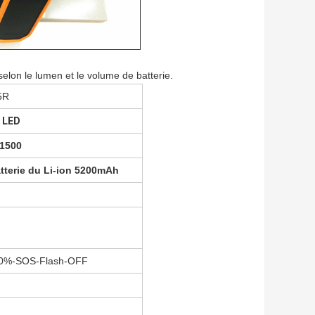
selon le lumen et le volume de batterie.
5R
 LED
1500
atterie du Li-ion 5200mAh
0%-SOS-Flash-OFF