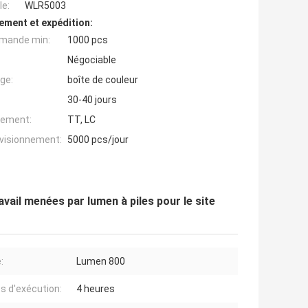
e:
WLR5003
ement et expédition:
mande min:
1000 pcs
Négociable
ge:
boîte de couleur
30-40 jours
iement:
TT, LC
ovisionnement:
5000 pcs/jour
vail menées par lumen à piles pour le site
:
Lumen 800
 d'exécution:
4 heures