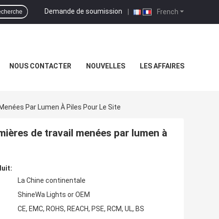
Demande de soumission
|
French
cherche
NOUS CONTACTER
NOUVELLES
LES AFFAIRES
Menées Par Lumen À Piles Pour Le Site
mières de travail menées par lumen à
uit:
La Chine continentale
ShineWa Lights or OEM
CE, EMC, ROHS, REACH, PSE, RCM, UL, BS