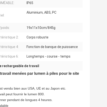
RMÉABLE:
IP65
Aluminium, ABS, PC
iel:
/poids:
19x11x10cm/845g
téristique 2:
Corps robuste
téristique 4:
Fonction de banque de puissance
téristique 6:
Longtemps - course - temps
 rechargeable de travail
ravail menées par lumen à piles pour le site
est vendu bien aux USA, UE et au Japon etc.
ail peut fournir le lumen 800.
ionner pendant de longues 4 heures.
glable