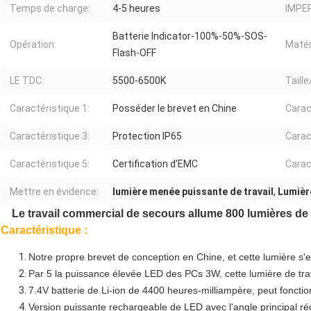
Temps de charge:
4-5 heures
IMPE
Batterie Indicator-100%-50%-SOS-
Opération:
Matér
Flash-OFF
LE TDC:
5500-6500K
Taille
Caractéristique 1:
Posséder le brevet en Chine
Carac
Caractéristique 3:
Protection IP65
Carac
Caractéristique 5:
Certification d'EMC
Carac
Mettre en évidence:
lumière menée puissante de travail
,
Lumière
Le travail commercial de secours allume 800 lumières de t
Caractéristique :
Notre propre brevet de conception en Chine, et cette lumière s'
Par 5 la puissance élevée LED des PCs 3W, cette lumière de trav
7.4V batterie de Li-ion de 4400 heures-milliampère, peut fonct
Version puissante rechargeable de LED avec l'angle principal ré