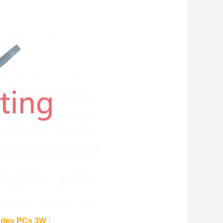
e des PCs 3W :