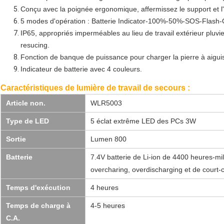
Conçu avec la poignée ergonomique, affermissez le support et l'ai
5 modes d'opération : Batterie Indicator-100%-50%-SOS-Flash
IP65, appropriés imperméables au lieu de travail extérieur pluvi
resucing.
Fonction de banque de puissance pour charger la pierre à aiguis
Indicateur de batterie avec 4 couleurs.
Caractéristiques de lumière de travail de secours :
Article non.
WLR5003
Type de LED
5 éclat extrême LED des PCs 3W
Sortie
Lumen 800
Batterie
7.4V batterie de Li-ion de 4400 heures-mil
overcharing, overdischarging et de court-ci
Temps d'exécution
4 heures
Temps de charge à
4-5 heures
C.A.