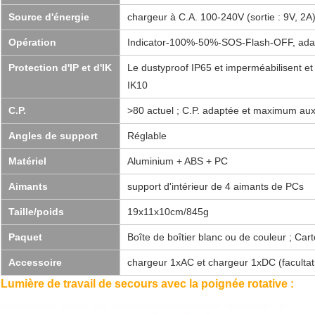
Source d'énergie
chargeur à C.A. 100-240V (sortie : 9V, 2
Opération
Indicator-100%-50%-SOS-Flash-OFF, adapt
Protection d'IP et d'IK
Le dustyproof IP65 et imperméabilisent et
IK10
C.P.
>80 actuel ; C.P. adaptée et maximum aux
Angles de support
Réglable
Matériel
Aluminium + ABS + PC
Aimants
support d'intérieur de 4 aimants de PCs
Taille/poids
19x11x10cm/845g
Paquet
Boîte de boîtier blanc ou de couleur ; Car
Accessoire
chargeur 1xAC et chargeur 1xDC (facultati
Lumière de travail de secours avec la poignée rotative :