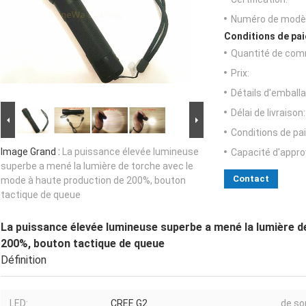
Numéro de modèl
Conditions de pai
Quantité de com
Prix:
Détails d'emballa
Délai de livraison:
Conditions de pa
Image Grand :
La puissance élevée lumineuse
Capacité d'appr
superbe a mené la lumière de torche avec le
Contact
mode à haute production de 200%, bouton
tactique de queue
La puissance élevée lumineuse superbe a mené la lumière d
200%, bouton tactique de queue
Définition
LED:
CREE G2
de sor