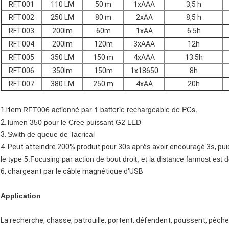
RFT001
110 LM
50 m
1xAAA
3,5 h
RFT002
250 LM
80 m
2xAA
8,5 h
RFT003
200lm
60m
1xAA
6.5h
RFT004
200lm
120m
3xAAA
12h
RFT005
350 LM
150 m
4xAAA
13.5h
RFT006
350lm
150m
1x18650
8h
RFT007
380 LM
250 m
4xAA
20h
actionné par 1 batterie rechargeable de PCs.
1.Item
RFT006
2.
lumen 350 pour le Cree puissant G2 LED
3.
Swith de queue de Tacrical
4.
Peut atteindre 200% produit pour 30s après avoir encouragé 3s, 
le type 5.Focusing par action de bout droit, et la distance farmost est
6, chargeant par le câble magnétique d'USB
Application
La recherche, chasse, patrouille, portent, défendent, poussent, pê