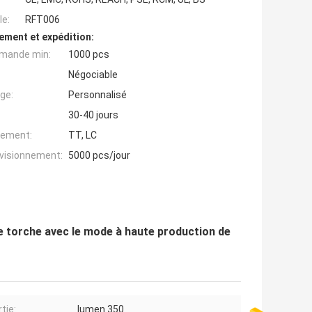
e:
RFT006
ement et expédition:
mande min:
1000 pcs
Négociable
ge:
Personnalisé
30-40 jours
iement:
TT, LC
ovisionnement:
5000 pcs/jour
e torche avec le mode à haute production de
tie:
lumen 350