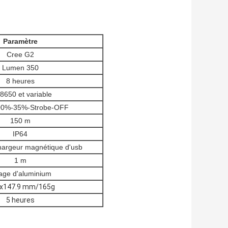
Paramètre
Cree G2
Lumen 350
8 heures
8650 et variable
0%-35%-Strobe-OFF
150 m
IP64
chargeur magnétique d'usb
1 m
iage d'aluminium
5x147.9 mm/165g
5 heures