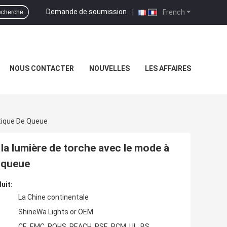
Demande de soumission
|
French
cherche
NOUS CONTACTER
NOUVELLES
LES AFFAIRES
tique De Queue
la lumière de torche avec le mode à
 queue
uit:
La Chine continentale
ShineWa Lights or OEM
CE, EMC, ROHS, REACH, PSE, RCM, UL, BS