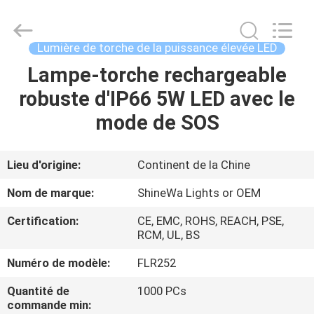
2026
Weifang
ShineWa
International
Trade
Lumière de torche de la puissance élevée LED
Co.,
Ltd..
All
Lampe-torche rechargeable
À
Rights
Reserved.
robuste d'IP66 5W LED avec le
LA
mode de SOS
MAISON
PRODUITS
Lieu d'origine:
Continent de la Chine
Nom de marque:
ShineWa Lights or OEM
VIDÉOS
Certification:
CE, EMC, ROHS, REACH, PSE,
RCM, UL, BS
À
Numéro de modèle:
FLR252
PROPOS
Quantité de
1000 PCs
DE
commande min: