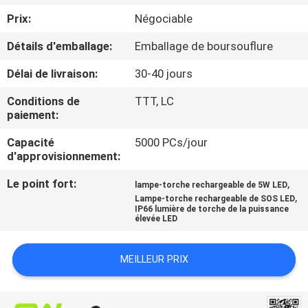
NOUS
Prix:
Négociable
Détails d'emballage:
Emballage de boursouflure
VISITE
Délai de livraison:
30-40 jours
DE
L'USINE
Conditions de
TTT, LC
paiement:
Capacité
5000 PCs/jour
CONTRÔLE
d'approvisionnement:
DE
Le point fort:
,
lampe-torche rechargeable de 5W LED
LA
,
Lampe-torche rechargeable de SOS LED
IP66 lumière de torche de la puissance
QUALITÉ
élevée LED
NOUS
MEILLEUR PRIX
CONTACTER