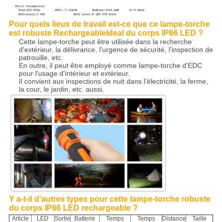
Pour quels lieux de travail est-ce que ce lampe-torche
est robuste RechargeableIdeal du corps IP66 LED ?
Cette lampe-torche peut être utilisée dans la recherche
d'extérieur, la délivrance, l'urgence de sécurité, l'inspection de
patrouille, etc.
En outre, il peut être employé comme lampe-torche d'EDC
pour l'usage d'intérieur et extérieur.
Il convient aux inspections de nuit dans l'électricité, la ferme,
la cour, le jardin, etc. aussi.
Y a-t-il d'autres types pour cette lampe-torche robuste
du corps IP66 LED rechargeable ?
Article
LED
Sortie
Batterie
Temps
Temps
Distance
Taille