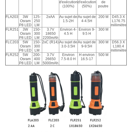
d'exécution
d'exécution
de
(100%)
(50%)
poutre
FLA203
3W
125-
2xAA
Au sujet de
Au sujet de
200 M
D45.3 X
Osram
250
1.5-2H
4-4.5H
L176.75
P8 LED
LM
millimètre
FLR251
3W
150-
3.7V
Environ 4-
Environ 9-
300 M
Osram
300
18650
4.5 H
9.5 H
P8 LED
LM
2200mAh
FLC203
5W
150-
2xC (R14)
Au sujet de
Au sujet de
300 M
D56.3 X
Osram
300
3.0-3.5H
9-9.5H
L180.4
P8 LED
LM
millimètre
FLR252
5W
200-
3.7V
Environ
H environ
500 M
Osram
400
26650
7.5-8.0 H
16.5-17
P8 LED
LM
5000mAh