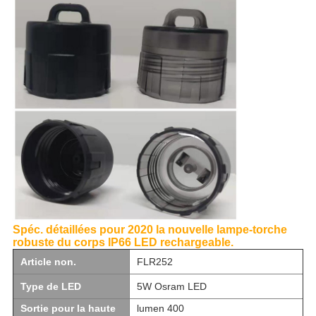
Spéc. détaillées pour 2020 la nouvelle lampe-torche
robuste du corps IP66 LED rechargeable.
Article non.
FLR252
Type de LED
5W Osram LED
Sortie pour la haute
lumen 400