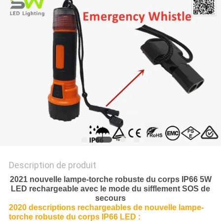
NOUVELLES
LES
AFFAIRES
PLAN
DU
SITE
POLITIQUE
Description de produit
DE
2021 nouvelle lampe-torche robuste du corps IP66 5W
LED rechargeable avec le mode du sifflement SOS de
CONFIDENTIALITÉ
secours
2020 descriptions rechargeables de nouvelle lampe-
torche robuste du corps IP66 LED :