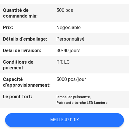
NOUS
Quantité de
500 pcs
commande min:
VISITE
Prix:
Négociable
DE
Détails d'emballage:
Personnalisé
L'USINE
Délai de livraison:
30-40 jours
CONTRÔLE
Conditions de
TT, LC
paiement:
DE
Capacité
5000 pcs/jour
LA
d'approvisionnement:
QUALITÉ
Le point fort:
,
lampe led puissante
Puissante torche LED Lumière
NOUS
CONTACTER
MEILLEUR PRIX