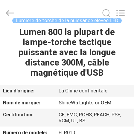
2026
Weifang
ShineWa
International
Trade
Lumière de torche de la puissance élevée LED
Co.,
Ltd..
All
Lumen 800 la plupart de
À
Rights
Reserved.
lampe-torche tactique
LA
puissante avec la longue
MAISON
distance 300M, câble
PRODUITS
magnétique d'USB
VIDÉOS
Lieu d'origine:
La Chine continentale
Nom de marque:
ShineWa Lights or OEM
À
Certification:
CE, EMC, ROHS, REACH, PSE,
PROPOS
RCM, UL, BS
DE
Numéro de modèle:
FLR010