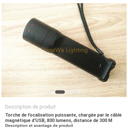
NOUVELLES
LES
AFFAIRES
PLAN
DU
SITE
POLITIQUE
DE
Description de produit
CONFIDENTIALITÉ
Torche de focalisation puissante, chargée par le câble
magnétique d'USB, 800 lumens, distance de 300 M
Description et avantage de produit