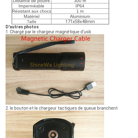
Distance de poutre
300 m
Imperméable
IP64
Résistant aux chocs
1 m
Matériel
Aluminium
171x58x48mm
Taille
D'autres photos
1.
Chargé par le chargeur magnétique d'usb
2. le bouton et le chargeur tactiques de queue branchent