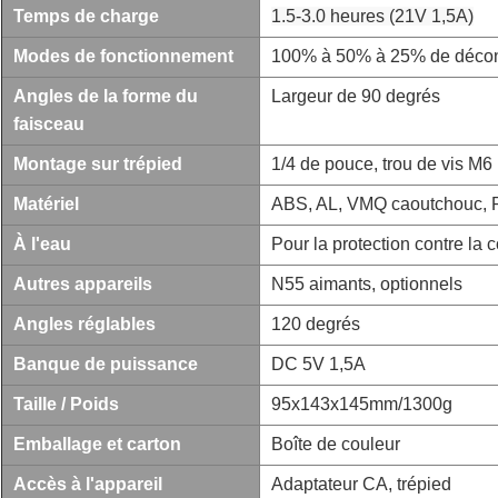
Temps de charge
1.5-3.0 heures (21V 1,5A)
Modes de fonctionnement
100% à 50% à 25% de déco
Angles de la forme du
Largeur de 90 degrés
faisceau
Montage sur trépied
1/4 de pouce, trou de vis M6
Matériel
ABS, AL, VMQ caoutchouc,
À l'eau
Pour la protection contre la 
Autres appareils
N55 aimants, optionnels
Angles réglables
120 degrés
Banque de puissance
DC 5V 1,5A
Taille / Poids
95x143x145mm/1300g
Emballage et carton
Boîte de couleur
Accès à l'appareil
Adaptateur CA, trépied