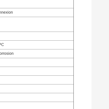
nnexion
 PC
corrosion