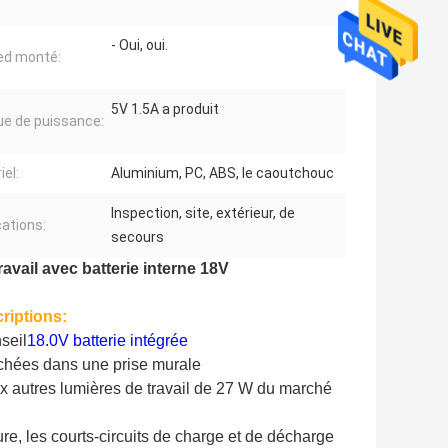
- Oui, oui.
ed monté:
5V 1.5A a produit
e de puissance:
iel:
Aluminium, PC, ABS, le caoutchouc
Inspection, site, extérieur, de
cations:
secours
vail avec batterie interne 18V
riptions:
seil
18.0V batterie intégrée
chées dans une prise murale
x autres lumières de travail de 27 W du marché
ure, les courts-circuits de charge et de décharge