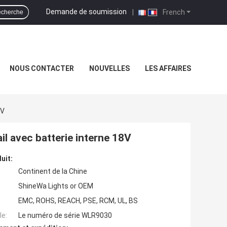
Demande de soumission
|
French
cherche
NOUS CONTACTER
NOUVELLES
LES AFFAIRES
8V
l avec batterie interne 18V
uit:
Continent de la Chine
ShineWa Lights or OEM
EMC, ROHS, REACH, PSE, RCM, UL, BS
e:
Le numéro de série WLR9030