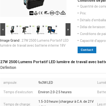
Conditions de pai
Quantité de com
Prix:
Détails d'emballa
Délai de livraison:
Conditions de pa
Image Grand :
27W 2500 Lumens Portatif LED
Capacité d'appr
lumière de travail avec batterie interne 18V
Contact
27W 2500 Lumens Portatif LED lumière de travail avec batte
Définition
ampoule:
9x3W LED
Lumiè
Temps d'exécution:
Environ 2.0-2.5 heures
Batte
1.5-3.0 heure (chargeur à C.A. de 21V
Temps de charge:
Les m