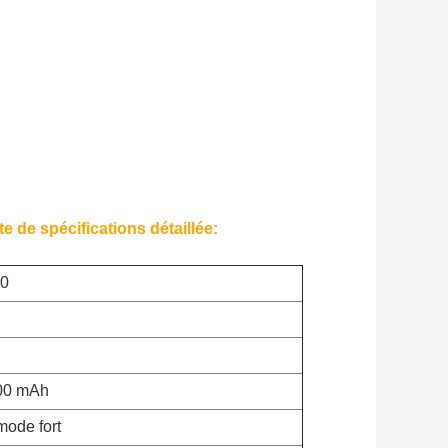
te de spécifications détaillée:
30
600 mAh
mode fort