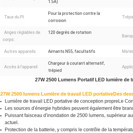
1.5A)
Pour la protection contre la
Taux du PI:
Trépi
corrosion
Anges réglables de
120 degrés de rotation
Banqu
corps:
Autres appareils:
Aimants N55, facultatifs
Matér
Chargeur à courant alternatif,
Accès à l'appareil:
Appli
trépied
27W 2500 Lumens Portatif LED lumière de tra
27W 2500 lumens Lumière de travail LED portative
Des desc
Lumière de travail LED portative de conception propre
Le Con
Les sources d'énergie hybrides peuvent également être bran
Puissant faisceau d'inondation de 2500 lumens, supérieur au
actuel.
Protection de la batterie, y compris le contrôle de la températ