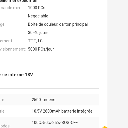
ement et expédition:
mande min:
1000 PCs
Négociable
ge:
Boîte de couleur, carton principal
30-40 jours
iement:
TTT, LC
ovisionnement:
5000 PCs/jour
rie interne 18V
re:
2500 lumens
rie:
18.5V 2600mAh batterie intégrée
100%-50%-25%-SOS-OFF
odes: