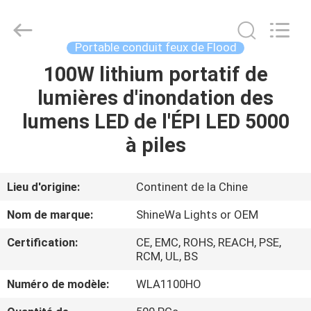
2026
Weifang
ShineWa
International
Trade
Portable conduit feux de Flood
Co.,
Ltd..
All
100W lithium portatif de
À
Rights
Reserved.
lumières d'inondation des
LA
lumens LED de l'ÉPI LED 5000
MAISON
à piles
PRODUITS
Lieu d'origine:
Continent de la Chine
VIDÉOS
Nom de marque:
ShineWa Lights or OEM
Certification:
CE, EMC, ROHS, REACH, PSE,
À
RCM, UL, BS
PROPOS
Numéro de modèle:
WLA1100HO
DE