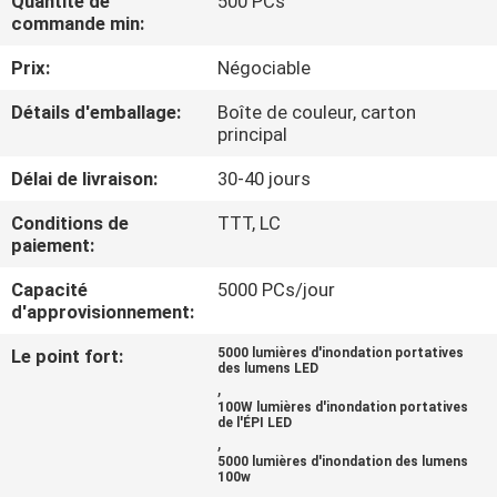
Quantité de
500 PCs
NOUS
commande min:
Prix:
Négociable
VISITE
Détails d'emballage:
Boîte de couleur, carton
DE
principal
L'USINE
Délai de livraison:
30-40 jours
Conditions de
TTT, LC
CONTRÔLE
paiement:
DE
Capacité
5000 PCs/jour
LA
d'approvisionnement:
QUALITÉ
Le point fort:
5000 lumières d'inondation portatives
des lumens LED
,
100W lumières d'inondation portatives
NOUS
de l'ÉPI LED
,
CONTACTER
5000 lumières d'inondation des lumens
100w