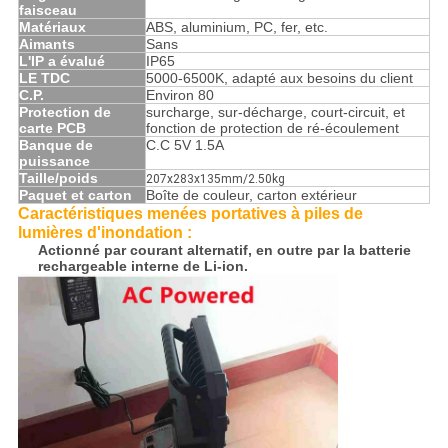
faisceau
Matériaux
ABS, aluminium, PC, fer, etc.
Aimants
Sans
L'IP a évalué
IP65
LE TDC
5000-6500K, adapté aux besoins du client
C.P.
Environ 80
Protection de
surcharge, sur-décharge, court-circuit, et
carte PCB
fonction de protection de ré-écoulement
Banque de
C.C 5V 1.5A
puissance
Taille/poids
207x283x135mm/2.50kg
Paquet et carton
Boîte de couleur, carton extérieur
Caractéristiques menées portatives à piles de
lumières d'inondation
:
Actionné par courant alternatif, en outre par la batterie
rechargeable interne de Li-ion.