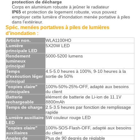
protection de décharge
Corps en aluminium robuste à jeûner le radiateur
IP65
et protection de logement robuste, vous pouvez
employer cette lumière d'inondation menée portative à piles
dans l'extérieur.
Spéc.
menées portatives à piles de lumières
d'
inondation
:
Article non.
WLA1100HO
Lumière
5X20W LED
principale LED
Rendement
5000-5200 lumens
lumineux
principal
Temps
4.5-5.0 heures à 100%, 9-10 heures à la
d'exécution léger
sortie de 50%
principal
"copies claire"
100%-50%-25%-OFF, adapté aux besoins
principales
du client
Batterie
élément de batterie de Li-ion de 11.1V
rechargeable
8800mAh
Temps de charge
2.5-3.5 heures par fonction de remplissage
rapide
Lumière auxiliaire
5W couleur rouge LED
LED
"copies claire"
100%-SOS-Flash-OFF, adapté aux besoins
auxiliaires
du client
Angles de
Plus de 90 degrés de réglable