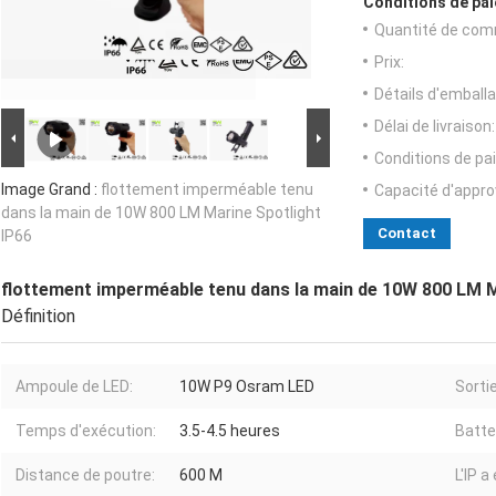
Conditions de pai
Quantité de com
Prix:
Détails d'emballa
Délai de livraison:
Conditions de pa
Image Grand :
flottement imperméable tenu
Capacité d'appr
dans la main de 10W 800 LM Marine Spotlight
Contact
IP66
flottement imperméable tenu dans la main de 10W 800 LM M
Définition
Ampoule de LED:
10W P9 Osram LED
Sortie
Temps d'exécution:
3.5-4.5 heures
Batte
Distance de poutre:
600 M
L'IP a