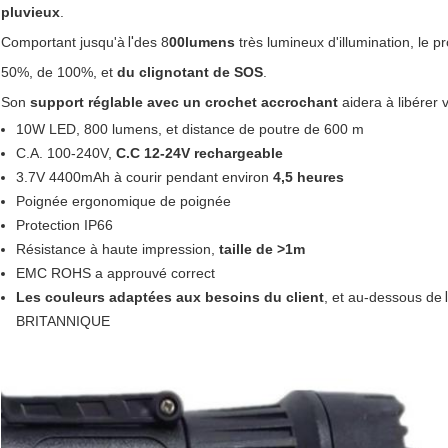
pluvieux
.
Comportant jusqu'à
l'
des 8
00lumens
très lumineux d'illumination, le p
50%, de 100%, et
du clignotant de SOS
.
Son
support réglable avec un crochet accrochant
aidera à libérer 
10W LED, 800 lumens, et distance de poutre de 600 m
C.A. 100-240V,
C.C 12-24V rechargeable
3.7V 4400mAh à courir pendant environ
4,5 heures
Poignée ergonomique de poignée
Protection IP66
Résistance à haute impression,
taille de >1m
EMC ROHS a approuvé correct
Les couleurs adaptées aux besoins du client
, et au-dessous de
BRITANNIQUE