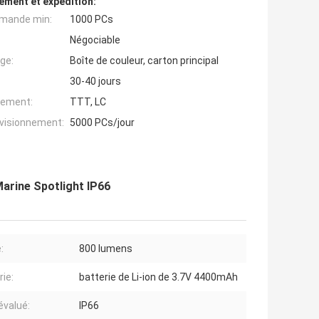
ement et expédition:
mande min:
1000 PCs
Négociable
ge:
Boîte de couleur, carton principal
30-40 jours
iement:
TTT, LC
ovisionnement:
5000 PCs/jour
arine Spotlight IP66
:
800 lumens
rie:
batterie de Li-ion de 3.7V 4400mAh
 évalué:
IP66