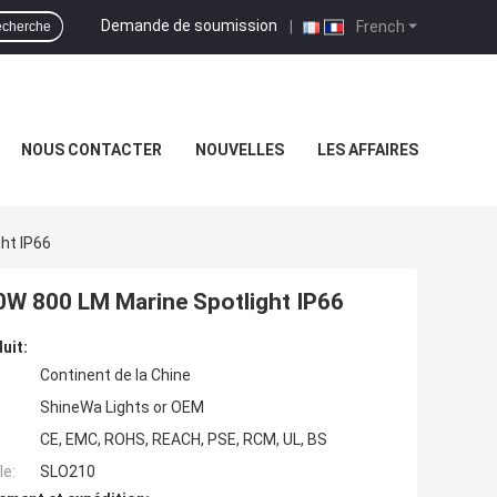
Demande de soumission
|
French
cherche
NOUS CONTACTER
NOUVELLES
LES AFFAIRES
ht IP66
10W 800 LM Marine Spotlight IP66
uit:
Continent de la Chine
ShineWa Lights or OEM
CE, EMC, ROHS, REACH, PSE, RCM, UL, BS
e:
SLO210