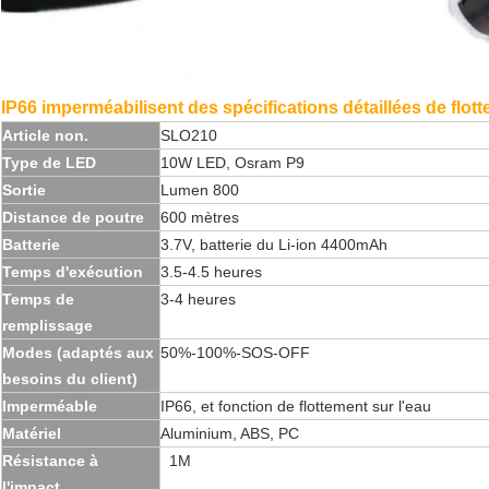
IP66 imperméabilisent des spécifications détaillées de flott
Article non.
SLO210
Type de LED
10W LED, Osram P9
Sortie
Lumen 800
Distance de poutre
600 mètres
Batterie
3.7V, batterie du Li-ion 4400mAh
Temps d'exécution
3.5-4.5 heures
Temps de
3-4 heures
remplissage
Modes (adaptés aux
50%-100%-SOS-OFF
besoins du client)
Imperméable
IP66, et fonction de flottement sur l'eau
Matériel
Aluminium, ABS, PC
Résistance à
>
1M
l'impact