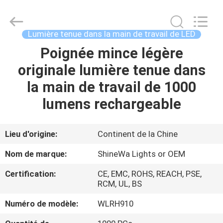
2026
Weifang
ShineWa
International
Trade
Lumière tenue dans la main de travail de LED
Co.,
Ltd..
All
Poignée mince légère
À
Rights
Reserved.
originale lumière tenue dans
LA
la main de travail de 1000
MAISON
lumens rechargeable
PRODUITS
Lieu d'origine:
Continent de la Chine
VIDÉOS
Nom de marque:
ShineWa Lights or OEM
Certification:
CE, EMC, ROHS, REACH, PSE,
À
RCM, UL, BS
PROPOS
Numéro de modèle:
WLRH910
DE