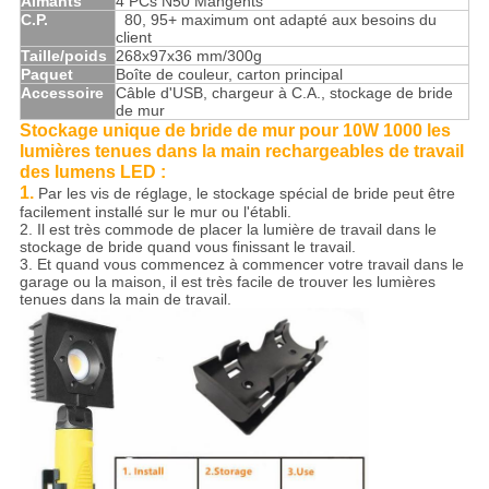
Aimants
4 PCs N50 Mangents
C.P.
>
80, 95+ maximum ont adapté aux besoins du
client
Taille/poids
268x97x36 mm/300g
Paquet
Boîte de couleur, carton principal
Accessoire
Câble d'USB, chargeur à C.A., stockage de bride
de mur
Stockage unique de bride de mur pour 10W 1000 les
lumières tenues dans la main rechargeables de travail
des lumens LED :
1.
Par les vis de réglage, le stockage spécial de bride peut être
facilement installé sur le mur ou l'établi.
2. Il est très commode de placer la lumière de travail dans le
stockage de bride quand vous finissant le travail.
3. Et quand vous commencez à commencer votre travail dans le
garage ou la maison, il est très facile de trouver les lumières
tenues dans la main de travail.