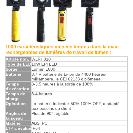
1000 caractéristiques menées tenues dans la main
rechargeables de lumières de travail de lumen :
Article non.
WLRH910
Type de LED
10W ÉPI LED
Sortie
Lumen 1000
Batterie
3,7 V batterie de Li-ion de 4400 heures-
milliampère, le CEI 62133 diplôméee
Temps
3-3.5 heures à la sortie de 100%
d'exécution
Temps de
3-4 heures
charge
Opération
La batterie Indicator-50%-100%-OFF, a adapté
aux besoins du client
Angles de
Plus de 90° réglable
faisceau
Matériel
ABS, PC
L'IP a évalué
IP64