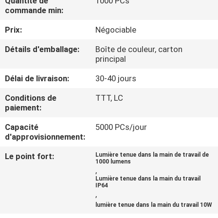
Quantité de
1000 PCs
NOUS
commande min:
Prix:
Négociable
VISITE
Détails d'emballage:
Boîte de couleur, carton
DE
principal
L'USINE
Délai de livraison:
30-40 jours
Conditions de
TTT, LC
CONTRÔLE
paiement:
DE
Capacité
5000 PCs/jour
LA
d'approvisionnement:
QUALITÉ
Le point fort:
Lumière tenue dans la main de travail de
1000 lumens
,
Lumière tenue dans la main du travail
NOUS
IP64
,
CONTACTER
lumière tenue dans la main du travail 10W