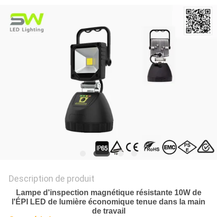
NOUVELLES
LES
AFFAIRES
PLAN
DU
SITE
POLITIQUE
DE
Description de produit
CONFIDENTIALITÉ
Lampe d'inspection magnétique résistante 10W de
l'ÉPI LED de lumière économique tenue dans la main
de travail