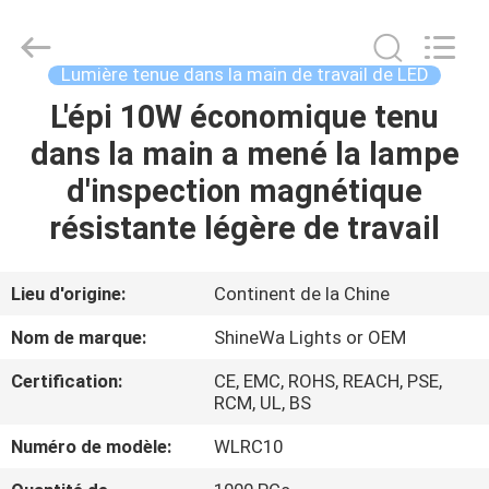
2026
Weifang
ShineWa
International
Trade
Lumière tenue dans la main de travail de LED
Co.,
Ltd..
All
L'épi 10W économique tenu
À
Rights
Reserved.
dans la main a mené la lampe
LA
d'inspection magnétique
MAISON
résistante légère de travail
PRODUITS
Lieu d'origine:
Continent de la Chine
VIDÉOS
Nom de marque:
ShineWa Lights or OEM
Certification:
CE, EMC, ROHS, REACH, PSE,
À
RCM, UL, BS
PROPOS
Numéro de modèle:
WLRC10
DE