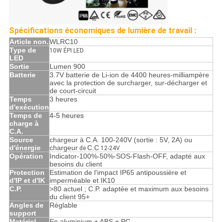
Spécifications économiques de lumière de travail :
Article non.
WLRC10
Type de
10W ÉPI LED
LED
Sortie
Lumen 900
Batterie
3.7V batterie de Li-ion de 4400 heures-milliampère
avec la protection de surcharger, sur-décharger et
de court-circuit
Temps
3 heures
d'exécution
Temps de
4-5 heures
charge à
C.A.
Source
chargeur à C.A. 100-240V (sortie : 5V, 2A) ou
d'énergie
chargeur
C.C
de
12-24V
Opération
Indicator-100%-50%-SOS-Flash-OFF, adapté aux
besoins du client
Protection
Estimation de l'impact IP65 antipoussière et
d'IP et d'IK
imperméable et IK10
C.P.
>80 actuel ; C.P. adaptée et maximum aux besoins
du client 95+
Angles de
Réglable
support
Matériel
En aluminium + ABS + PC