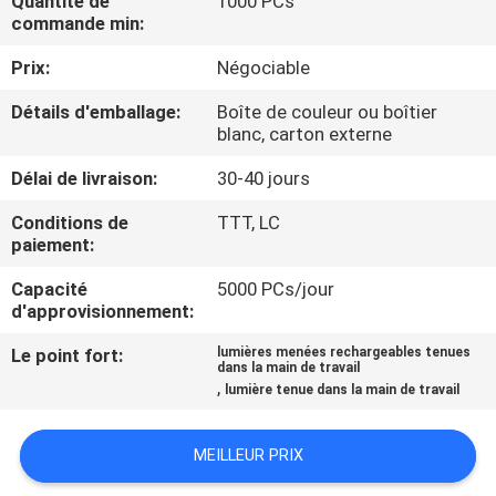
Quantité de
1000 PCs
NOUS
commande min:
Prix:
Négociable
VISITE
Détails d'emballage:
Boîte de couleur ou boîtier
DE
blanc, carton externe
L'USINE
Délai de livraison:
30-40 jours
Conditions de
TTT, LC
CONTRÔLE
paiement:
DE
Capacité
5000 PCs/jour
LA
d'approvisionnement:
QUALITÉ
Le point fort:
lumières menées rechargeables tenues
dans la main de travail
,
lumière tenue dans la main de travail
NOUS
CONTACTER
MEILLEUR PRIX