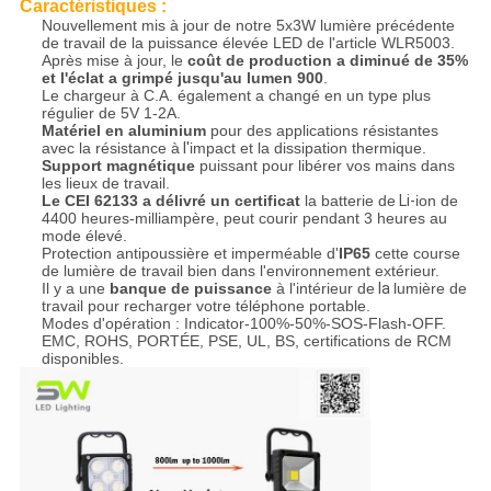
Caractéristiques :
Nouvellement mis à jour de notre 5x3W lumière précédente
de travail de la puissance élevée LED de l'article WLR5003.
Après mise à jour, le
coût de production a diminué de 35%
et l'éclat a grimpé jusqu'au lumen 900
.
Le chargeur à C.A. également a changé en un type plus
régulier de 5V 1-2A.
Matériel en aluminium
pour des applications résistantes
avec la résistance à
l'
impact et la dissipation thermique.
Support magnétique
puissant pour libérer vos mains dans
les lieux de travail.
Le CEI 62133 a délivré un certificat
la batterie de
Li-
ion de
4400 heures-milliampère, peut courir pendant 3 heures au
mode élevé.
Protection antipoussière et imperméable d'
IP65
cette course
de lumière de travail bien dans l'environnement extérieur.
Il y a une
banque de puissance
à l'intérieur de
la
lumière de
travail pour recharger votre téléphone portable.
Modes d'opération : Indicator-100%-50%-SOS-Flash-OFF.
EMC, ROHS, PORTÉE, PSE, UL, BS, certifications de RCM
disponibles.