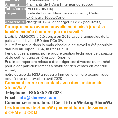
Aimants
4 aimants de PCs à l'intérieur du support
Taille/poids
19x11x10cm/845g
Paquet
Boîte de boîtier blanc ou de couleur ; Carton
extérieur ; 10pcs/Carton
Accessoire
chargeur 1xAC et chargeur 1xDC (facultatifs)
Pourquoi nous avons nouvellement mis à jour à la
lumière menée économique de travail ?
L'article WLR5003 a été conçu en 2015 avec 5 ampoules de la
puissance élevée LED des PCs 3W,
la lumière tenue dans la main classique de travail a été populaire
dès lors au Japon, USA, marchés d'UE.
Pendant ces années, notre propre gestion technique de capacité
et de coût ont une amélioration énorme.
Et afin de répondre mieux à des exigences diverses du marché,
pour aider particulièrement à stabiliser des ventes en état dur
actuel,
notre équipe de R&D a réussi à finir cette lumière économique
mise à jour de travail en avril 2020.
Comment entrer en contact avec
des lumières de
ShineWa ?
Téléphone : +86 536 2287028
Email :
info@shinewa.com
Commerce international Cie., Ltd de Weifang ShineWa.
Les lumières de ShineWa peuvent fournir le service
d'OEM et d'ODM :