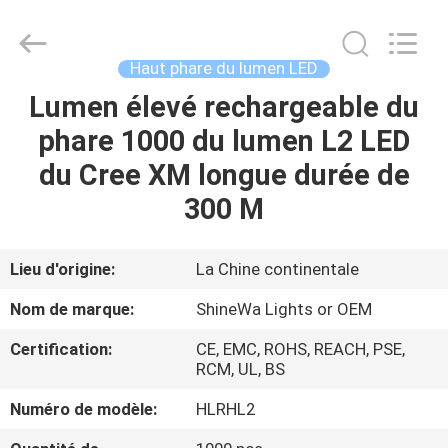
2026
Weifang
ShineWa
International
Trade
Haut phare du lumen LED
Co.,
Ltd..
All
Lumen élevé rechargeable du
À
Rights
Reserved.
phare 1000 du lumen L2 LED
LA
du Cree XM longue durée de
MAISON
300 M
PRODUITS
Lieu d'origine:
La Chine continentale
VIDÉOS
Nom de marque:
ShineWa Lights or OEM
Certification:
CE, EMC, ROHS, REACH, PSE,
À
RCM, UL, BS
PROPOS
Numéro de modèle:
HLRHL2
DE