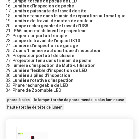
15.
Lampe-torche de poche de LED
16.
Lumière d'Inspecion de poche
17.
Lumière puissante de travail de site
18.
Lumière tenue dans la main de réparation automatique
19.
Lumière de travail de match de couleur
20.
Lampe rechargeable de travail d'USB
21.
IP66 imperméabilisent le projecteur
22.
Projecteur portatif souple
23.
Lampe de travail de l'impact IK10
24.
Lumière d'inspection de garage
25.
2 dans 1 lumière automatique d'inspection
26.
Projecteur portatif de chasse
27.
Projecteur tenu dans la main de pêche
28.
lumière d'inspection de Multi-utilisation
29.
Lumière flexible d'inspection de LED
30.
Lumière à piles d'inspection
32.
Lumière rotative d'inspection
33.
Phare rechargeable de LED
34.
Phare de Zoomable LED
phare à piles
la lampe-torche de phare menée la plus lumineuse
haute torche de tête de lumen