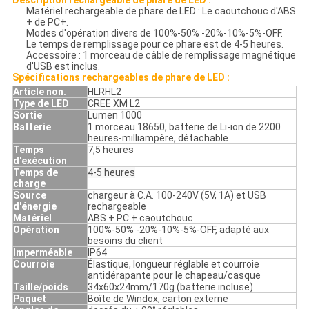
Matériel rechargeable de phare de LED : Le caoutchouc d'ABS
+ de PC+.
Modes d'opération divers de 100%-50% -20%-10%-5%-OFF.
Le temps de remplissage pour ce phare est de 4-5 heures.
Accessoire : 1 morceau de câble de remplissage magnétique
d'USB est inclus.
Spécifications rechargeables de phare de LED :
Article non.
HLRHL2
Type de LED
CREE XM L2
Sortie
Lumen 1000
Batterie
1 morceau 18650, batterie de Li-ion de 2200
heures-milliampère, détachable
Temps
7,5 heures
d'exécution
Temps de
4-5 heures
charge
Source
chargeur à C.A. 100-240V (5V, 1A) et USB
d'énergie
rechargeable
Matériel
ABS + PC + caoutchouc
Opération
100%-50% -20%-10%-5%-OFF, adapté aux
besoins du client
Imperméable
IP64
Courroie
Élastique, longueur réglable et courroie
antidérapante pour le chapeau/casque
Taille/poids
34x60x24mm/170g (batterie incluse)
Paquet
Boîte de Windox, carton externe