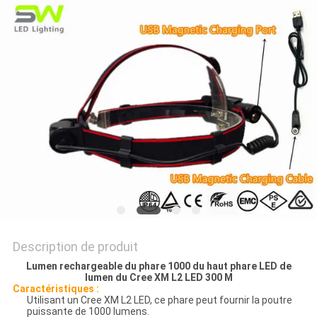
NOUVELLES
LES
AFFAIRES
PLAN
DU
SITE
POLITIQUE
Description de produit
DE
Lumen rechargeable du phare 1000 du haut phare LED de
CONFIDENTIALITÉ
lumen du Cree XM L2 LED 300 M
Caractéristiques :
Utilisant un Cree XM L2 LED, ce phare peut fournir la poutre
puissante de 1000 lumens.