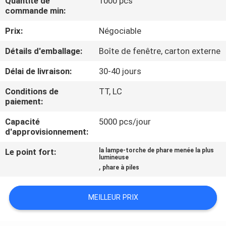
Quantité de
1000 pcs
NOUS
commande min:
Prix:
Négociable
VISITE
Détails d'emballage:
Boîte de fenêtre, carton externe
DE
Délai de livraison:
30-40 jours
L'USINE
Conditions de
TT, LC
paiement:
CONTRÔLE
Capacité
5000 pcs/jour
DE
d'approvisionnement:
LA
Le point fort:
la lampe-torche de phare menée la plus
QUALITÉ
lumineuse
,
phare à piles
NOUS
MEILLEUR PRIX
CONTACTER