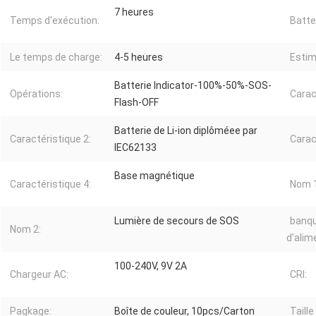
7 heures
Temps d'exécution:
Batte
Le temps de charge:
4-5 heures
Estim
Batterie Indicator-100%-50%-SOS-
Opérations:
Carac
Flash-OFF
Batterie de Li-ion diplôméee par
Caractéristique 2:
Carac
IEC62133
Base magnétique
Caractéristique 4:
Nom 1
Lumière de secours de SOS
banq
Nom 2:
d'alim
100-240V, 9V 2A
Chargeur AC:
CRI:
Pagkage:
Boîte de couleur, 10pcs/Carton
Taille