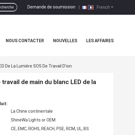
Demande de soumission
|
French
cherche
NOUS CONTACTER
NOUVELLES
LES AFFAIRES
LED De La Lumière SOS De Travail D'ion
 travail de main du blanc LED de la
uit:
La Chine continentale
ShineWa Lights or OEM
CE, EMC, ROHS, REACH, PSE, RCM, UL, BS