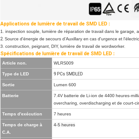
Applications de lumière de travail de SMD LED :
1. inspection souple, lumière de réparation de travail dans le garage, at
2.
Source d'énergie de secours d'Auxillary en cas d'urgence et l'électric
3. construction, peignant, DIY, lumière de travail de wordworker.
Spécifications de lumière de travail de SMD LED :
Article non.
WLRS009
Type de LED
9 PCs SMDLED
Sortie
Lumen 600
Batterie
7.4V batterie de Li-ion de 4400 heures-mill
overcharing, overdischarging et de court-cir
Temps d'exécution
7 heures
Temps de charge à
4-5 heures
C.A.