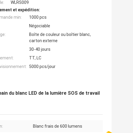
e:
WLRS009
ement et expédition:
mande min:
1000 pcs
Négociable
ge:
Boîte de couleur ou boîtier blanc,
carton externe
30-40 jours
iement:
TT, LC
ovisionnement:
5000 pcs/jour
main du blanc LED de la lumière SOS de travail
n:
Blanc frais de 600 lumens