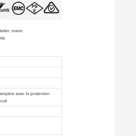
elier, marin.
ité.
iampère avec la protection
cuit