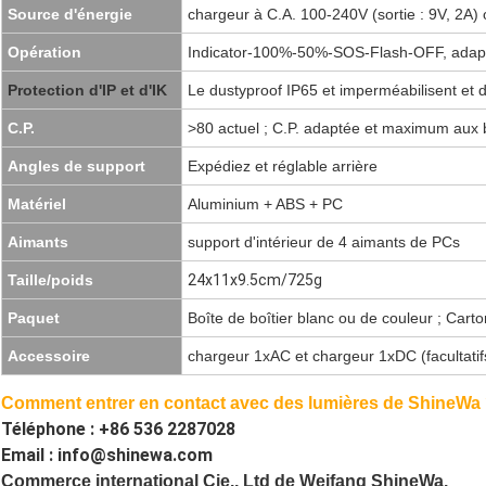
Source d'énergie
chargeur à C.A. 100-240V (sortie : 9V, 2A)
Opération
Indicator-100%-50%-SOS-Flash-OFF, adapté
Protection d'IP et d'IK
Le dustyproof IP65 et imperméabilisent et d
C.P.
>80 actuel ; C.P. adaptée et maximum aux 
Angles de support
Expédiez et réglable arrière
Matériel
Aluminium + ABS + PC
Aimants
support d'intérieur de 4 aimants de PCs
Taille/poids
24x11x9.5cm/725g
Paquet
Boîte de boîtier blanc ou de couleur ; Cart
Accessoire
chargeur 1xAC et chargeur 1xDC (facultatif
Comment entrer en contact avec
des lumières de ShineWa
Téléphone : +86 536 2287028
Email :
info@shinewa.com
Commerce international Cie., Ltd de Weifang ShineWa.