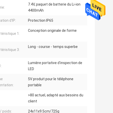
7.4V, paquet de batterie du Li-ion
rie:
4400mAh
ation d'IP:
Protection IP65
Conception originale de forme
téristique 1:
Long - course - temps superbe
téristique 3:
Lumière portative d'inspection de
:
LED
ue
5V produit pour le téléphone
entation:
portable
>80 actuel, adapté aux besoins du
client
 / poids:
24x11x9.5cm/725g