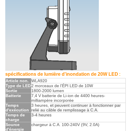
spécifications de lumière d'inondation de 20W LED
:
Article non.
WLA920
Type de LED
2 morceaux de l'ÉPI LED de 10W
Sortie
1800-2000 lumen
Batterie
7,4 V batterie de Li-ion de 4400 heures-
milliampère incorporée
Temps
3 heures,
et peuvent continuer à fonctionner par
d'exécution
relié au câble de remplissage à C.A.
Temps de
3-4 heures
charge
Source
chargeur à C.A. 100-240V (9V, 2.0A)
d'énergie