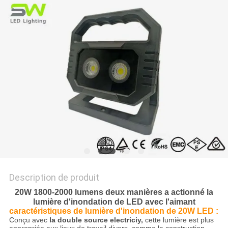
NOUVELLES
LES
AFFAIRES
PLAN
DU
SITE
POLITIQUE
Description de produit
DE
20W 1800-2000 lumens deux manières a actionné la
CONFIDENTIALITÉ
lumière d'inondation de LED avec l'aimant
caractéristiques de lumière d'inondation de 20W LED :
Conçu avec
la double source electriciy,
cette lumière est plus