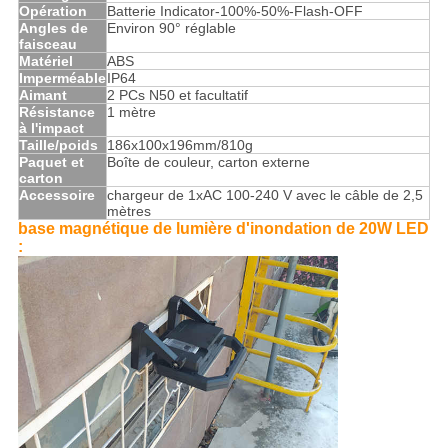
Opération
Batterie Indicator-100%-50%-Flash-OFF
Angles de
Environ 90° réglable
faisceau
Matériel
ABS
Imperméable
IP64
Aimant
2 PCs N50 et facultatif
Résistance
1 mètre
à l'impact
Taille/poids
186x100x196mm/810g
Paquet et
Boîte de couleur, carton externe
carton
Accessoire
chargeur de 1xAC 100-240 V avec le câble de 2,5
mètres
base magnétique de lumière d'inondation de 20W LED
: