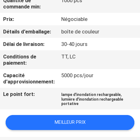
Quantité de
1000 pcs
NOUS
commande min:
Prix:
Négociable
VISITE
Détails d'emballage:
boîte de couleur
DE
Délai de livraison:
30-40 jours
L'USINE
Conditions de
TT, LC
paiement:
CONTRÔLE
Capacité
5000 pcs/jour
DE
d'approvisionnement:
LA
Le point fort:
,
lampe d'inondation rechargeable
QUALITÉ
lumière d'inondation rechargeable
portative
NOUS
MEILLEUR PRIX
CONTACTER