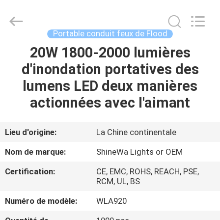
2026
Weifang
ShineWa
International
Trade
Portable conduit feux de Flood
Co.,
Ltd..
All
20W 1800-2000 lumières
À
Rights
Reserved.
d'inondation portatives des
LA
lumens LED deux manières
MAISON
actionnées avec l'aimant
PRODUITS
Lieu d'origine:
La Chine continentale
VIDÉOS
Nom de marque:
ShineWa Lights or OEM
Certification:
CE, EMC, ROHS, REACH, PSE,
À
RCM, UL, BS
PROPOS
Numéro de modèle:
WLA920
DE