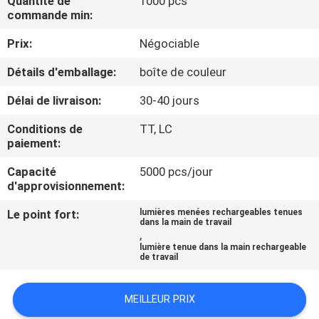
Quantité de
1000 pcs
NOUS
commande min:
Prix:
Négociable
VISITE
Détails d'emballage:
boîte de couleur
DE
Délai de livraison:
30-40 jours
L'USINE
Conditions de
TT, LC
paiement:
CONTRÔLE
Capacité
5000 pcs/jour
DE
d'approvisionnement:
LA
Le point fort:
lumières menées rechargeables tenues
QUALITÉ
dans la main de travail
,
lumière tenue dans la main rechargeable
de travail
NOUS
CONTACTER
MEILLEUR PRIX