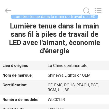
2026
Weifang
ShineWa
International
Trade
Lumière tenue dans la main de travail de LED
Co.,
Ltd..
All
Lumière tenue dans la main
À
Rights
Reserved.
sans fil à piles de travail de
LA
LED avec l'aimant, économie
MAISON
d'énergie
PRODUITS
Lieu d'origine:
La Chine continentale
VIDÉOS
Nom de marque:
ShineWa Lights or OEM
Certification:
CE, EMC, ROHS, REACH, PSE,
À
RCM, UL, BS
PROPOS
Numéro de modèle:
WLC015R
DE