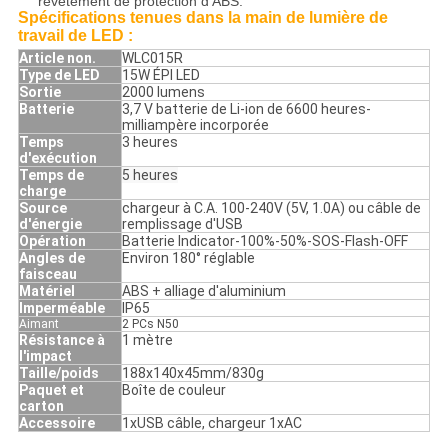
revêtement de protection d'ABS.
Spécifications tenues dans la main de lumière de
travail de LED :
Article non.
WLC015R
Type de LED
15W ÉPI LED
Sortie
2000 lumens
Batterie
3,7 V batterie de Li-ion de 6600 heures-
milliampère incorporée
Temps
3 heures
d'exécution
Temps de
5 heures
charge
Source
chargeur à C.A. 100-240V (5V, 1.0A) ou câble de
d'énergie
remplissage d'USB
Opération
Batterie Indicator-100%-50%-SOS-Flash-OFF
Angles de
Environ 180° réglable
faisceau
Matériel
ABS + alliage d'aluminium
Imperméable
IP65
Aimant
2 PCs N50
Résistance à
1 mètre
l'impact
Taille/poids
188x140x45mm/830g
Paquet et
Boîte de couleur
carton
Accessoire
1xUSB câble, chargeur 1xAC