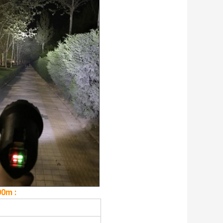
00m :