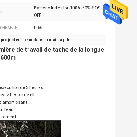
Batterie Indicator-100%-50%-SOS-
s:
OFF
RMÉABLE:
IP66
,
projecteur tenu dans la main à piles
mière de travail de tache de la longue
e 600m
'exécution de 3 heures.
avez besoin de elle.
c amortissant.
r l'eau.
airement.