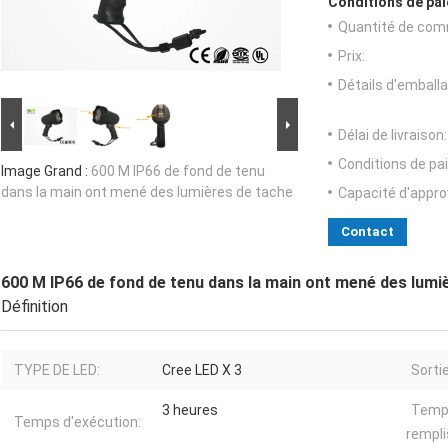
Conditions de pai
Quantité de com
Prix:
Détails d'emballa
Délai de livraison:
Conditions de pa
Image Grand :
600 M IP66 de fond de tenu
dans la main ont mené des lumières de tache
Capacité d'appr
Contact
600 M IP66 de fond de tenu dans la main ont mené des lumi
Définition
TYPE DE LED:
Cree LED X 3
Sortie
3 heures
Temp
Temps d'exécution:
rempli