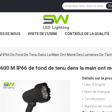
Re
OS DE NOUS
VISITE DE L'USINE
CONTRÔLE DE LA QUALITÉ
M IP66 De Fond De Tenu Dans La Main Ont Mené Des Lumières De Tac
600 M IP66 de fond de tenu dans la main ont m
Détails sur le prod
Lieu d'origine:
Nom de marque:
Certification:
Numéro de modèl