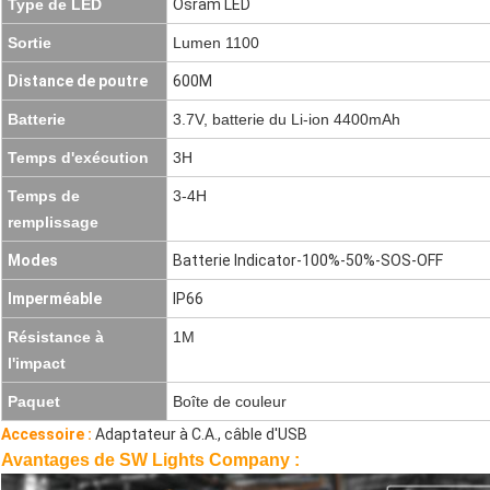
Type de LED
Osram LED
Sortie
Lumen 1100
Distance de poutre
600M
Batterie
3.7V, batterie du Li-ion 4400mAh
Temps d'exécution
3H
Temps de
3-4H
remplissage
Modes
Batterie Indicator-100%-50%-SOS-OFF
Imperméable
IP66
Résistance à
1M
l'impact
Paquet
Boîte de couleur
Accessoire :
Adaptateur à C.A., câble d'USB
Avantages de SW Lights Company :