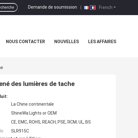
Demande de soumission
|
French
cherche
NOUS CONTACTER
NOUVELLES
LES AFFAIRES
he
ené des lumières de tache
uit:
La Chine continentale
ShineWa Lights or OEM
CE, EMC, ROHS, REACH, PSE, RCM, UL, BS
e:
SLR915C