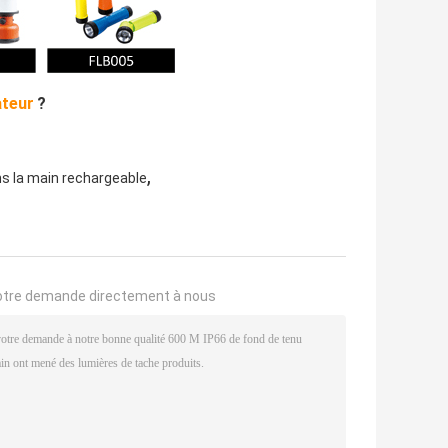
ateur
?
,
ns la main rechargeable
otre demande directement à nous