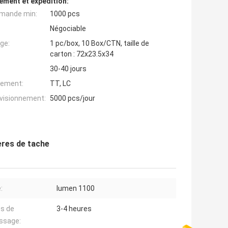
ement et expédition:
mande min:
1000 pcs
Négociable
ge:
1 pc/box, 10 Box/CTN, taille de
carton : 72x23.5x34
30-40 jours
iement:
TT, LC
ovisionnement:
5000 pcs/jour
ères de tache
:
lumen 1100
s de
3-4 heures
ssage: