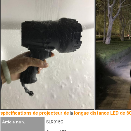
spécifications de projecteur de
longue distance LED de 6
la
Article non.
SLR915C