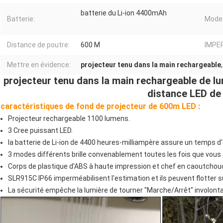
batterie du Li-ion 4400mAh
Batterie:
Mode
Distance de poutre:
600 M
IMPE
Mettre en évidence:
projecteur tenu dans la main rechargeable
projecteur tenu dans la main rechargeable de lu
distance LED d
caractéristiques de fond de projecteur de 600m LED :
Projecteur rechargeable 1100 lumens.
3 Cree puissant LED.
la batterie de Li-ion de 4400 heures-milliampère assure un temps d
3 modes différents brille convenablement toutes les fois que vous 
Corps de plastique d'ABS à haute impression et chef en caoutchou
SLR915C IP66 imperméabilisent l'estimation et ils peuvent flotter su
La sécurité empêche la lumière de tourner "Marche/Arrêt" involont