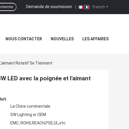
Demande de soumission
|
French
cherche
NOUS CONTACTER
NOUVELLES
LES AFFAIRES
L'aimant Rotatif Se Tiennent
3W LED avec la poignée et l'aimant
uit:
La Chine continentale
SW Lighting or OEM
EMC, ROHS,REACH,PSE,UL,etc