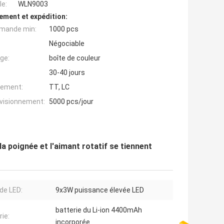
e:
WLN9003
ement et expédition:
mande min:
1000 pcs
Négociable
ge:
boîte de couleur
30-40 jours
iement:
TT, LC
ovisionnement:
5000 pcs/jour
a poignée et l'aimant rotatif se tiennent
de LED:
9x3W puissance élevée LED
batterie du Li-ion 4400mAh
rie:
incorporée