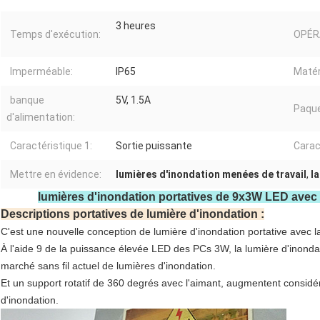
3 heures
Temps d'exécution:
OPÉR
Imperméable:
IP65
Matér
banque
5V, 1.5A
Paque
d'alimentation:
Caractéristique 1:
Sortie puissante
Carac
Mettre en évidence:
lumières d'inondation menées de travail
,
l
lumières d'inondation portatives de 9x3W LED avec la
Descriptions portatives de lumière d'inondation :
C'est une nouvelle conception de lumière d'inondation portative avec la s
À l'aide 9 de la puissance élevée LED des PCs 3W, la lumière d'inondat
marché sans fil actuel de lumières d'inondation.
Et un support rotatif de 360 degrés avec l'aimant, augmentent considér
d'inondation.