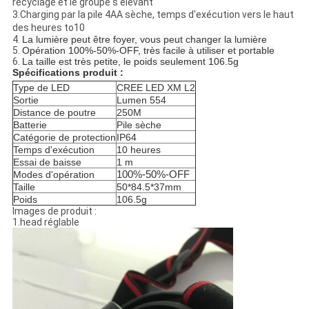
recyclage et le groupe s'élevant
3.Charging par la pile 4AA sèche, temps d'exécution vers le haut
des heures to10
4.
La lumière peut être foyer, vous peut changer la lumière
5.
Opération 100%-50%-OFF, très facile à utiliser et portable
6.
La taille est très petite, le poids seulement 106.5g
Spécifications produit :
Type de LED
CREE LED XM L2
Sortie
Lumen 554
Distance de poutre
250M
Batterie
Pile sèche
Catégorie de protection
IP64
Temps d'exécution
10 heures
Essai de baisse
1 m
100%-50%-OFF
Modes d'opération
Taille
50*84.5*37mm
Poids
106.5g
Images de produit :
1.head réglable