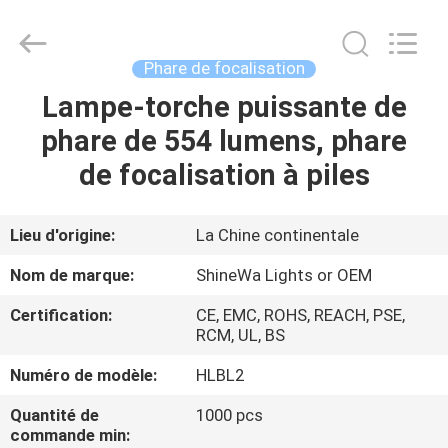
2026
Weifang
ShineWa
International
Trade
Phare de focalisation
Co.,
Ltd..
All
Lampe-torche puissante de
À
Rights
Reserved.
phare de 554 lumens, phare
LA
de focalisation à piles
MAISON
PRODUITS
Lieu d'origine:
La Chine continentale
Nom de marque:
ShineWa Lights or OEM
VIDÉOS
Certification:
CE, EMC, ROHS, REACH, PSE,
RCM, UL, BS
À
Numéro de modèle:
HLBL2
PROPOS
Quantité de
1000 pcs
DE
commande min: