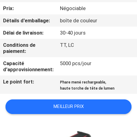
NOUS
Prix:
Négociable
Détails d'emballage:
boîte de couleur
VISITE
Délai de livraison:
30-40 jours
DE
L'USINE
Conditions de
TT, LC
paiement:
Capacité
5000 pcs/jour
CONTRÔLE
d'approvisionnement:
DE
Le point fort:
,
Phare mené rechargeable
LA
haute torche de tête de lumen
QUALITÉ
MEILLEUR PRIX
NOUS
CONTACTER