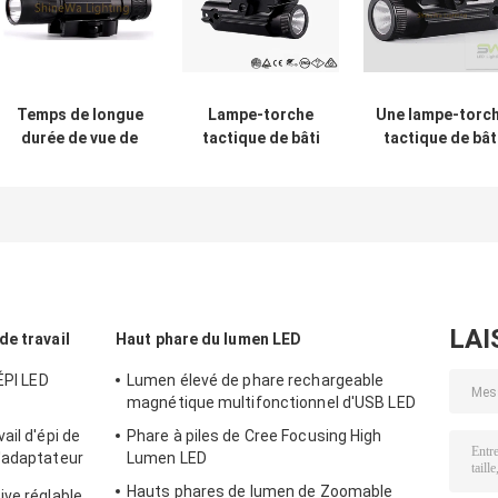
Temps de longue
Lampe-torche
Une lampe-torc
durée de vue de
tactique de bâti
tactique de bât
laser adapté aux
de rail d'alliage
de rail
besoins du client
d'aluminium de
d'opération de
par lampe-torche
lumière d'arme à
main avec le
tactique durable
feu de pistolet du
bouton horizont
de bâti de rail
Cree XPE G2
de glissière
LAI
e travail
Haut phare du lumen LED
ÉPI LED
Lumen élevé de phare rechargeable
magnétique multifonctionnel d'USB LED
ail d'épi de
Phare à piles de Cree Focusing High
'adaptateur
Lumen LED
Hauts phares de lumen de Zoomable
ive réglable