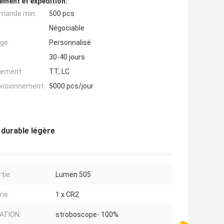
ement et expédition:
mande min:
500 pcs
Négociable
ge:
Personnalisé
30-40 jours
iement:
TT, LC
ovisionnement:
5000 pcs/jour
s durable légère
tie:
Lumen 505
rie:
1 x CR2
ATION:
stroboscope- 100%