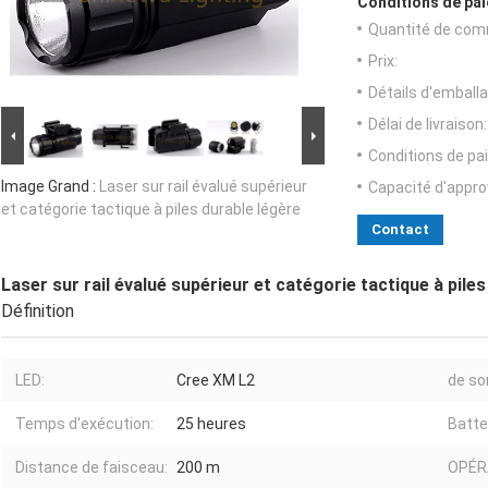
Conditions de pai
Quantité de com
Prix:
Détails d'emballa
Délai de livraison:
Conditions de pa
Image Grand :
Laser sur rail évalué supérieur
Capacité d'appr
et catégorie tactique à piles durable légère
Contact
Laser sur rail évalué supérieur et catégorie tactique à pile
Définition
LED:
Cree XM L2
de sor
Temps d'exécution:
25 heures
Batte
Distance de faisceau:
200 m
OPÉR