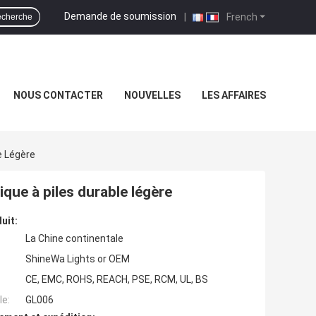
Demande de soumission
|
French
cherche
NOUS CONTACTER
NOUVELLES
LES AFFAIRES
e Légère
ique à piles durable légère
uit:
La Chine continentale
ShineWa Lights or OEM
CE, EMC, ROHS, REACH, PSE, RCM, UL, BS
e:
GL006