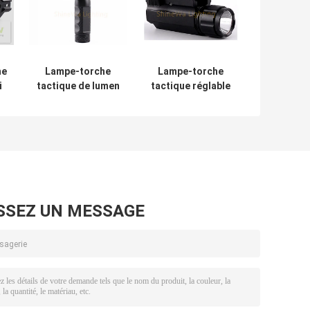
he
Lampe-torche
Lampe-torche
i
tactique de lumen
tactique réglable
élevé avec le
de rail de contact
bâti/lampe-
coulissant de
torche tactique
lampe-torche
al
puissante pour
tactique de bâti
des pistolets
avec le laser
SSEZ UN MESSAGE