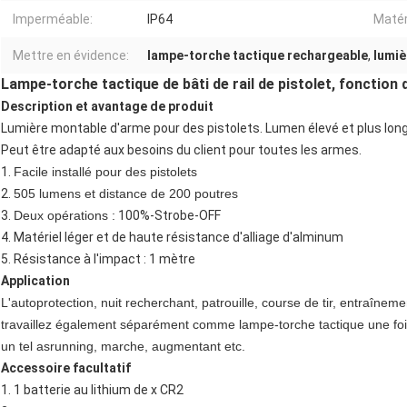
Imperméable:
IP64
Matér
Mettre en évidence:
lampe-torche tactique rechargeable
,
lumiè
Lampe-torche tactique de bâti de rail de pistolet, fonction
Description et avantage de produit
Lumière montable d'arme pour des pistolets. Lumen élevé et plus lon
Peut être adapté aux besoins du client pour toutes les armes.
1.
Facile installé pour des pistolets
2.
505 lumens et distance de 200 poutres
3.
Deux opérations :
100%-Strobe-OFF
4. Matériel léger et de haute résistance d'alliage d'alminum
5.
Résistance à l'impact : 1 mètre
Application
L'autoprotection, nuit recherchant, patrouille, course de tir, entraîneme
travaillez également séparément comme lampe-torche tactique une fois
un tel asrunning, marche, augmentant etc.
Accessoire facultatif
1.
1 batterie au lithium de x CR2