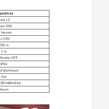
amètres
ree L2
men 505
 heures
 x CR2
200 m
1 m
Strobe-OFF
IP64
 d'aluminium
Oui
38 millimètre
Aucun