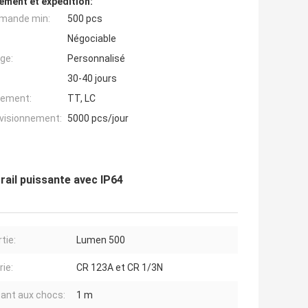
ement et expédition:
mande min:
500 pcs
Négociable
ge:
Personnalisé
30-40 jours
iement:
TT, LC
ovisionnement:
5000 pcs/jour
rail puissante avec IP64
tie:
Lumen 500
rie:
CR 123A et CR 1/3N
tant aux chocs:
1 m