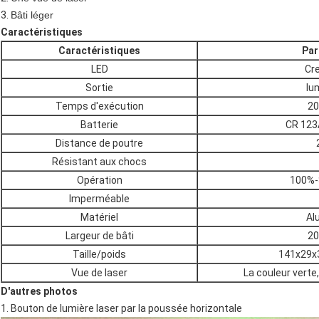
3.
Bâti léger
Caractéristiques
Caractéristiques
Par
LED
Cr
Sortie
lu
Temps d'exécution
20
Batterie
CR 123
Distance de poutre
Résistant aux chocs
Opération
100%-
Imperméable
Matériel
Al
Largeur de bâti
2
Taille/poids
141x29x
Vue de laser
La couleur verte,
D'autres photos
1. Bouton de lumière laser par la poussée horizontale