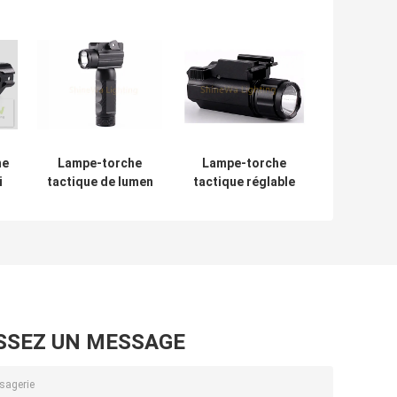
he
Lampe-torche
Lampe-torche
i
tactique de lumen
tactique réglable
élevé avec le
de rail de contact
bâti/lampe-
coulissant de
torche tactique
lampe-torche
al
puissante pour
tactique de bâti
des pistolets
avec le laser
SSEZ UN MESSAGE