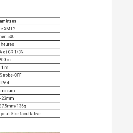
amètres
ee XM L2
men 500
 heures
A et CR 1/3N
200 m
1 m
Strobe-OFF
IP64
uminium
0-23mm
37.5mm/136g
 peut être facultative