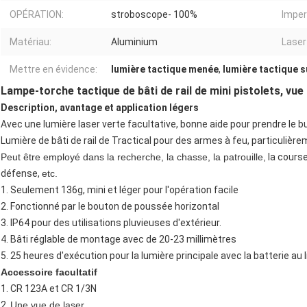
OPÉRATION:
stroboscope- 100%
Imper
Matériau:
Aluminium
Laser
Mettre en évidence:
lumière tactique menée
,
lumière tactique su
Lampe-torche tactique de bâti de rail de mini pistolets, vue
Description, avantage et application légers
Avec une lumière laser verte facultative, bonne aide pour prendre le bu
Lumière de bâti de rail de Tractical pour des armes à feu, particulière
Peut être employé dans la recherche, la chasse, la patrouille,
la course 
défense,
etc.
1. Seulement 136g, mini et léger pour l'opération facile
2. Fonctionné par
le bouton de poussée horizontal
3.
IP64 pour des utilisations pluvieuses d'extérieur.
4.
Bâti réglable de montage avec de 20-23 millimètres
5. 25 heures d'exécution pour la lumière principale avec
la batterie au
Accessoire facultatif
1.
CR 123A et CR 1/3N
2.
Une vue de laser