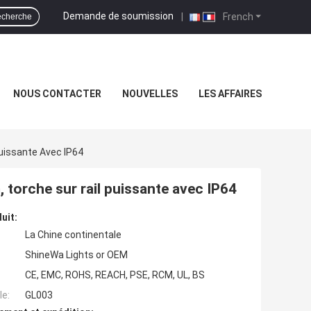
Demande de soumission
|
French
cherche
NOUS CONTACTER
NOUVELLES
LES AFFAIRES
uissante Avec IP64
 torche sur rail puissante avec IP64
uit:
La Chine continentale
ShineWa Lights or OEM
CE, EMC, ROHS, REACH, PSE, RCM, UL, BS
e:
GL003