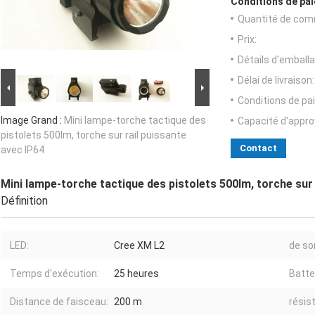
Conditions de pai
Quantité de com
Prix:
Détails d'emballa
Délai de livraison:
Conditions de pa
Image Grand :
Mini lampe-torche tactique des
Capacité d'appr
pistolets 500lm, torche sur rail puissante
Contact
avec IP64
Mini lampe-torche tactique des pistolets 500lm, torche sur 
Définition
LED:
Cree XM L2
de sor
Temps d'exécution:
25 heures
Batte
Distance de faisceau:
200 m
résis