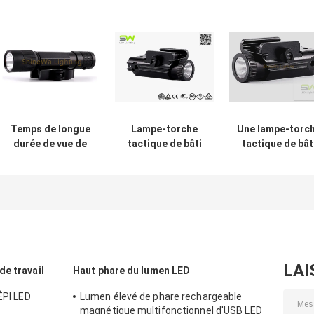
Temps de longue
Lampe-torche
Une lampe-torc
durée de vue de
tactique de bâti
tactique de bât
laser adapté aux
de rail d'alliage
de rail
besoins du client
d'aluminium de
d'opération de
par lampe-torche
lumière d'arme à
main avec le
tactique durable
feu de pistolet du
bouton horizont
de bâti de rail
Cree XPE G2
de glissière
LAI
e travail
Haut phare du lumen LED
ÉPI LED
Lumen élevé de phare rechargeable
magnétique multifonctionnel d'USB LED