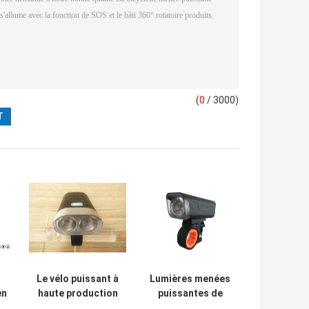
(
0
/ 3000)
Le vélo puissant à
Lumières menées
en
haute production
puissantes de
s'allume/les
vélo de sécurité