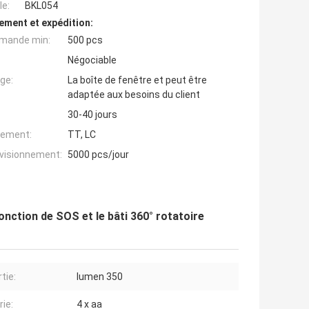
e:
BKL054
ement et expédition:
mande min:
500 pcs
Négociable
ge:
La boîte de fenêtre et peut être
adaptée aux besoins du client
30-40 jours
iement:
TT, LC
ovisionnement:
5000 pcs/jour
onction de SOS et le bâti 360° rotatoire
tie:
lumen 350
rie:
4 x aa