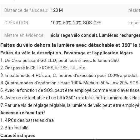
Distance de faisceau:
120 M
résis
OPÉRATION:
100%-50%-20%-SOS-OFF
Imper
Mettre en évidence:
éclairage vélo conduit
,
Lumières rechargea
Faites du vélo dehors la lumière avec détachable et 360° le 
Faites du vélo la description, l'avantage et l'application légers
1.
Un Cree puissant G2 LED, peut fournir avec le lumen 350
2.
Ont passé
le CE, le ROHS, le PSE, l'UL, etc.
3.
la batterie de 4 PCs aa, 11 heures d'exécution pour 100% a produit.
4.
Quatre modes d'opération : Haut
100%-Medium 50%-Low 20%-SOS
5.
Avec la fonction de SOS, peut être employé comme vue d'avertisse
6.
Avec un détachable et un bâti 360° rotatoire, notre lumière de vélo p
7.
Par une vis de réglage réglable, la lumière de vélo peut être employé
Accessoire facultatif
1. 4 PCs des batteries d'aa
2. Bâti installé
Caractéristiques