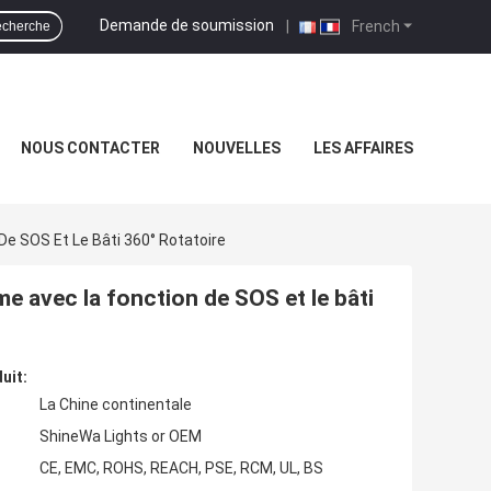
Demande de soumission
|
French
cherche
NOUS CONTACTER
NOUVELLES
LES AFFAIRES
De SOS Et Le Bâti 360° Rotatoire
me avec la fonction de SOS et le bâti
uit:
La Chine continentale
ShineWa Lights or OEM
CE, EMC, ROHS, REACH, PSE, RCM, UL, BS