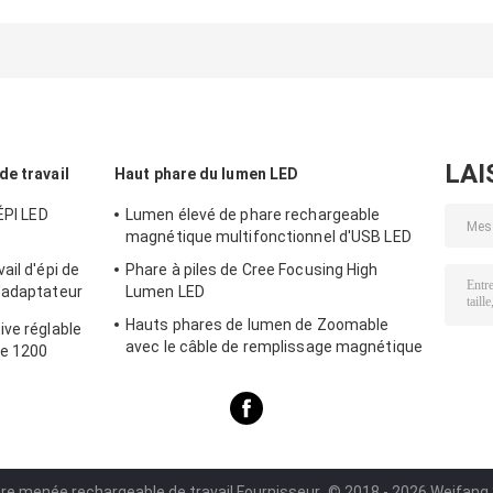
poutre des
de lumen élevé,
bâti réglable d
lumières 200m de
imperméabilisent
lumière de vélo
vélo du lumen
les lumières
d'avant de
IP64
menées de vélo
sécurité de SO
LAI
e travail
Haut phare du lumen LED
ÉPI LED
Lumen élevé de phare rechargeable
magnétique multifonctionnel d'USB LED
ail d'épi de
Phare à piles de Cree Focusing High
'adaptateur
Lumen LED
Hauts phares de lumen de Zoomable
ive réglable
avec le câble de remplissage magnétique
de 1200
original d'USB
ère menée rechargeable de travail Fournisseur.
© 2018 - 2026 Weifang S