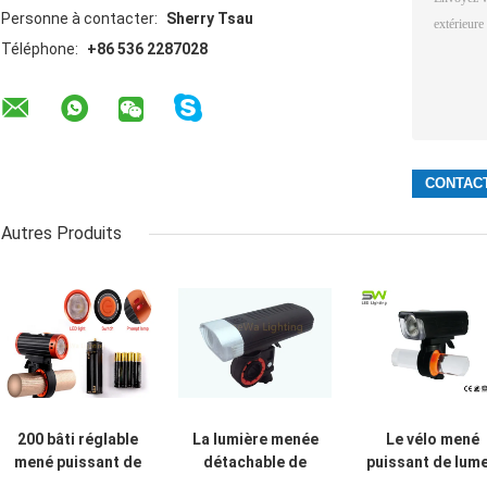
Personne à contacter:
Sherry Tsau
Téléphone:
+86 536 2287028
Autres Produits
200 bâti réglable
La lumière menée
Le vélo mené
mené puissant de
détachable de
puissant de lum
distance de
nuit de bicyclette
élevé allume le