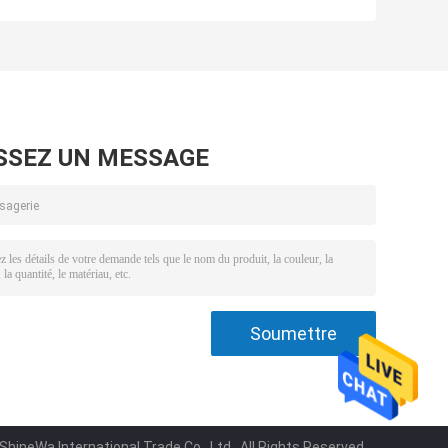
e
lumières vélo
pour l'équitation
d'avant
de route de nuit,
actionnées par la
11 heures
S
batterie
d'exécution
rechargeable
SSEZ UN MESSAGE
hineWa International Trade Co., Ltd.. All Rights Reserved.