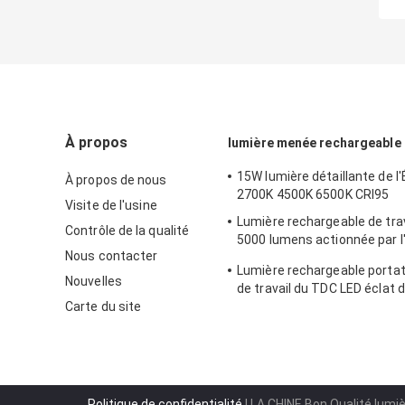
À propos
lumière menée rechargeable d
15W lumière détaillante de l'
À propos de nous
2700K 4500K 6500K CRI95
Visite de l'usine
Lumière rechargeable de trav
Contrôle de la qualité
5000 lumens actionnée par l
Nous contacter
et la batterie à C.A.
Lumière rechargeable portat
Nouvelles
de travail du TDC LED éclat 
Carte du site
lumens
Politique de confidentialité
| LA CHINE Bon Qualité lumi