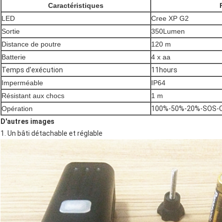
Caractéristiques
LED
Cree XP G2
Sortie
350Lumen
Distance de poutre
120 m
Batterie
4 x aa
Temps d'exécution
11hours
Imperméable
IP64
Résistant aux chocs
1 m
Opération
100%-50%-20%-SOS-
D'autres images
1. Un bâti détachable et réglable