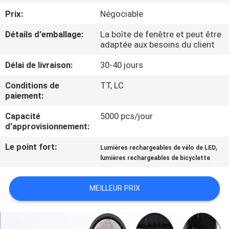
NOUS
Prix:
Négociable
Détails d'emballage:
La boîte de fenêtre et peut être
VISITE
adaptée aux besoins du client
DE
Délai de livraison:
30-40 jours
L'USINE
Conditions de
TT, LC
paiement:
CONTRÔLE
Capacité
5000 pcs/jour
DE
d'approvisionnement:
LA
Le point fort:
,
Lumières rechargeables de vélo de LED
QUALITÉ
lumières rechargeables de bicyclette
MEILLEUR PRIX
NOUS
CONTACTER