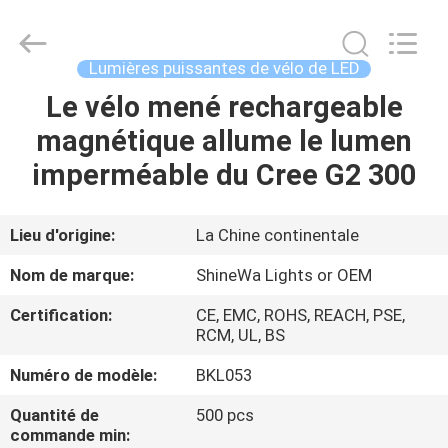
2026
Weifang
ShineWa
International
Trade
Lumières puissantes de vélo de LED
Co.,
Ltd..
All
Le vélo mené rechargeable
À
Rights
Reserved.
magnétique allume le lumen
LA
imperméable du Cree G2 300
MAISON
PRODUITS
Lieu d'origine:
La Chine continentale
Nom de marque:
ShineWa Lights or OEM
VIDÉOS
Certification:
CE, EMC, ROHS, REACH, PSE,
RCM, UL, BS
À
Numéro de modèle:
BKL053
PROPOS
Quantité de
500 pcs
DE
commande min: