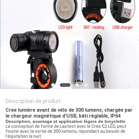
NOUVELLES
LES
AFFAIRES
PLAN
DU
SITE
POLITIQUE
Description de produit
DE
Cree lumière avant de vélo de 300 lumens, chargée par
le chargeur magnétique d'USB, bâti réglable, IP64
CONFIDENTIALITÉ
Description, avantage et application légers de bicyclette
La conception de forme de Lastest avec le Cree G2 LED, peut
fournir avec la sortie de 300 lumens, répondant au besoin de
l'équitation la nuit.