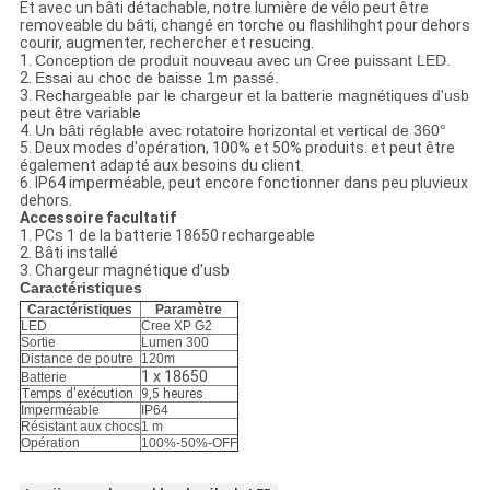
Et avec un bâti détachable, notre lumière de vélo peut être
removeable du bâti, changé en torche ou flashlihght pour dehors
courir, augmenter, rechercher et resucing.
1.
Conception de produit nouveau avec un Cree puissant LED.
2.
Essai au choc de baisse 1m passé.
3.
Rechargeable par le chargeur et la batterie magnétiques d'usb
peut être variable
4.
Un bâti réglable avec rotatoire horizontal et vertical de 360°
5.
Deux modes d'opération, 100% et 50% produits. et peut être
également adapté aux besoins du client.
6. IP64 imperméable, peut encore fonctionner dans peu pluvieux
dehors.
Accessoire facultatif
1. PCs 1 de la batterie 18650 rechargeable
2. Bâti installé
3. Chargeur magnétique d'usb
Caractéristiques
Caractéristiques
Paramètre
LED
Cree XP G2
Sortie
Lumen 300
Distance de poutre
120m
1 x 18650
Batterie
Temps d'exécution
9,5 heures
Imperméable
IP64
Résistant aux chocs
1 m
Opération
100%-50%-OFF