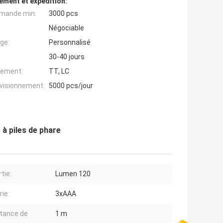
ement et expédition:
mande min:
3000 pcs
Négociable
ge:
Personnalisé
30-40 jours
iement:
TT, LC
ovisionnement:
5000 pcs/jour
 à piles de phare
tie:
Lumen 120
rie:
3xAAA
tance de
1 m