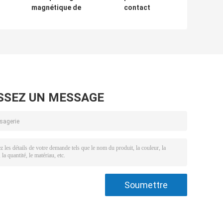
magnétique de
contact
le
haut phare
polyvalent, lampe
rechargeable
de poche activée
puissant de 1000
avec queue
lumens
magnétique
SSEZ UN MESSAGE