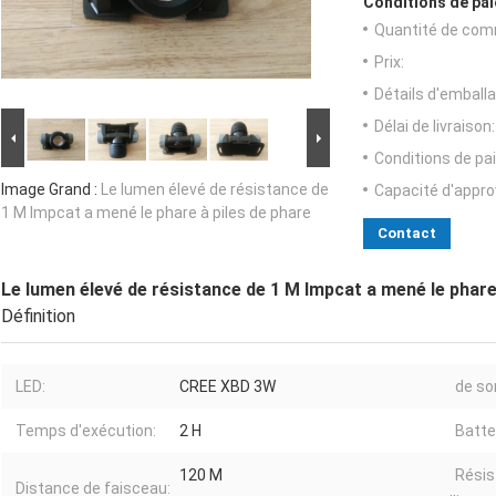
Conditions de pai
Quantité de com
Prix:
Détails d'emballa
Délai de livraison:
Conditions de pa
Image Grand :
Le lumen élevé de résistance de
Capacité d'appr
1 M Impcat a mené le phare à piles de phare
Contact
Le lumen élevé de résistance de 1 M Impcat a mené le phare
Définition
LED:
CREE XBD 3W
de sor
Temps d'exécution:
2 H
Batte
120 M
Résis
Distance de faisceau: