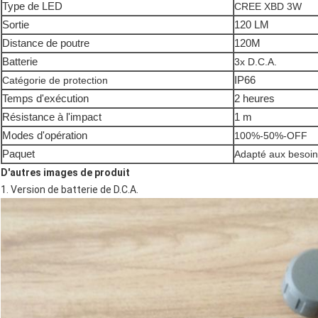
Type de LED
CREE XBD 3W
Sortie
120 LM
Distance de poutre
120M
Batterie
3x D.C.A.
IP66
Catégorie de protection
Temps d'exécution
2 heures
Résistance à l'impact
1 m
Modes d'opération
100%-50%-OFF
Paquet
Adapté aux besoins
D'autres images de produit
1. Version de batterie de D.C.A.