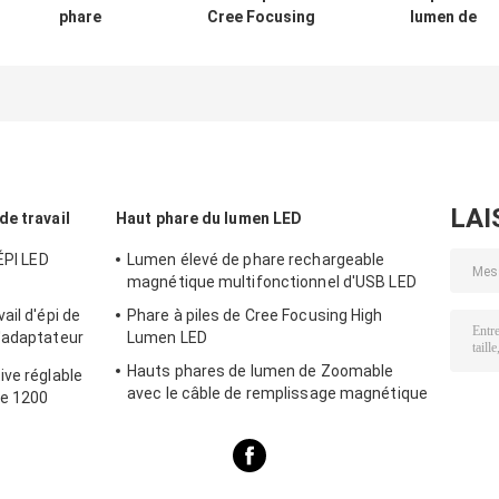
phare
Cree Focusing
lumen de
rechargeable
High Lumen LED
Zoomable avec 
magnétique
câble de
multifonctionnel
remplissage
d'USB LED
magnétique
original d'USB
LAI
e travail
Haut phare du lumen LED
ÉPI LED
Lumen élevé de phare rechargeable
magnétique multifonctionnel d'USB LED
ail d'épi de
Phare à piles de Cree Focusing High
'adaptateur
Lumen LED
Hauts phares de lumen de Zoomable
ive réglable
avec le câble de remplissage magnétique
de 1200
original d'USB