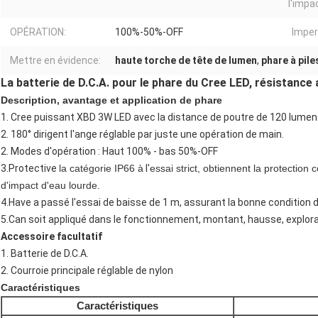
l'impa
OPÉRATION:
100%-50%-OFF
Imper
Mettre en évidence:
haute torche de tête de lumen
,
phare à pile
La batterie de D.C.A. pour le phare du Cree LED, résistance
Description, avantage et application de phare
1. Cree puissant XBD 3W LED avec la distance de poutre de 120 lumen
2. 180° dirigent l'ange réglable par juste une opération de main.
2. Modes d'opération : Haut 100% - bas 50%-OFF
3.Protective
la catégorie IP66 à
l'
essai strict, obtiennent
la protection 
d'impact d'eau lourde.
4.Have a passé l'essai de baisse de 1 m, assurant la bonne condition da
5.Can soit appliqué dans le fonctionnement, montant, hausse, explora
Accessoire facultatif
1. Batterie de D.C.A.
2. Courroie principale réglable de nylon
Caractéristiques
Caractéristiques