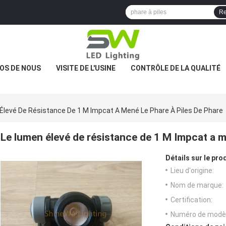
Re
OS DE NOUS
VISITE DE L'USINE
CONTRÔLE DE LA QUALITÉ
Élevé De Résistance De 1 M Impcat A Mené Le Phare À Piles De Phare
Le lumen élevé de résistance de 1 M Impcat a m
Détails sur le prod
Lieu d'origine:
Nom de marque:
Certification:
Numéro de modèl