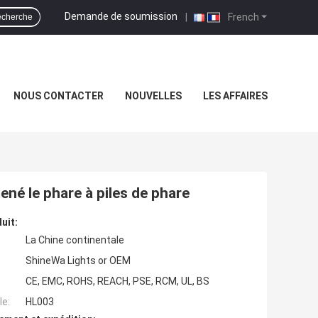
Demande de soumission
|
French
cherche
NOUS CONTACTER
NOUVELLES
LES AFFAIRES
ené le phare à piles de phare
uit:
La Chine continentale
ShineWa Lights or OEM
CE, EMC, ROHS, REACH, PSE, RCM, UL, BS
e:
HL003