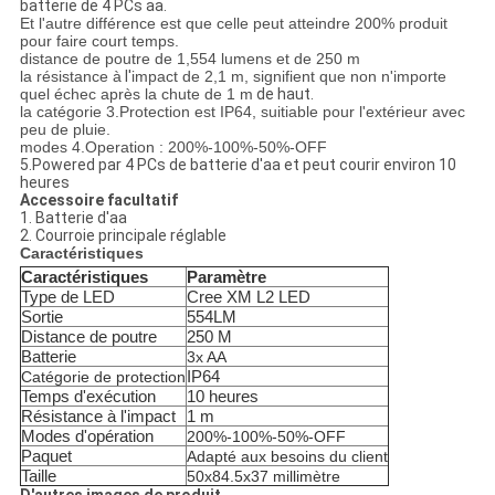
batterie de 4 PCs aa.
Et l'autre différence est que celle peut atteindre 200% produit
pour faire court temps.
distance de poutre de 1,554 lumens et de 250 m
la résistance à
l'
impact de 2,1 m, signifient que non n'importe
quel échec après la chute de 1 m
de haut.
la catégorie 3.Protection est IP64, suitiable pour l'extérieur avec
peu de pluie.
modes 4.Operation : 200%-100%-50%-OFF
5.Powered par 4 PCs de batterie d'aa et peut courir environ 10
heures
Accessoire facultatif
1. Batterie d'aa
2. Courroie principale réglable
Caractéristiques
Caractéristiques
Paramètre
Type de LED
Cree XM L2 LED
Sortie
554LM
Distance de poutre
250 M
Batterie
3x AA
IP64
Catégorie de protection
Temps d'exécution
10 heures
Résistance à l'impact
1 m
Modes d'opération
200%-100%-50%-OFF
Paquet
Adapté aux besoins du client
Taille
50x84.5x37 millimètre