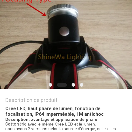
NOUVELLES
LES
AFFAIRES
PLAN
DU
SITE
POLITIQUE
Description de produit
DE
Cree LED, haut phare de lumen, fonction de
CONFIDENTIALITÉ
focalisation, IP64 imperméable, 1M antichoc
Description, avantage et application de phare
Cette série
avec le même Cree LED et le lumen
,
nous avons 2 versions selon la source d'énergie, celle-ci est