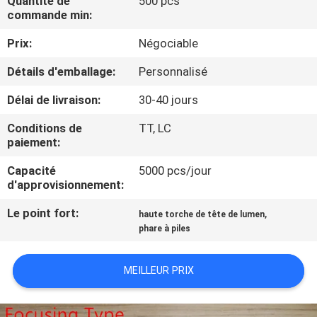
Quantité de
500 pcs
NOUS
commande min:
Prix:
Négociable
VISITE
Détails d'emballage:
Personnalisé
DE
Délai de livraison:
30-40 jours
L'USINE
Conditions de
TT, LC
paiement:
CONTRÔLE
Capacité
5000 pcs/jour
DE
d'approvisionnement:
LA
Le point fort:
,
haute torche de tête de lumen
QUALITÉ
phare à piles
NOUS
MEILLEUR PRIX
CONTACTER