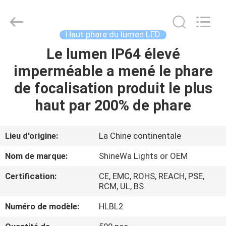
2026
Weifang
ShineWa
International
Trade
Haut phare du lumen LED
Co.,
Ltd..
All
Le lumen IP64 élevé
À
Rights
Reserved.
imperméable a mené le phare
LA
de focalisation produit le plus
MAISON
haut par 200% de phare
PRODUITS
Lieu d'origine:
La Chine continentale
VIDÉOS
Nom de marque:
ShineWa Lights or OEM
Certification:
CE, EMC, ROHS, REACH, PSE,
À
RCM, UL, BS
PROPOS
Numéro de modèle:
HLBL2
DE