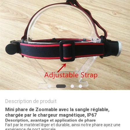
NOUVELLES
LES
AFFAIRES
PLAN
DU
SITE
POLITIQUE
Description de produit
DE
Mini phare de Zoomable avec la sangle réglable,
CONFIDENTIALITÉ
chargée par le chargeur magnétique, IP67
Description, avantage et application de phare
Fait par
le matériel léger et durable, ainsi notre phare ayez une
expérience de port amicale.