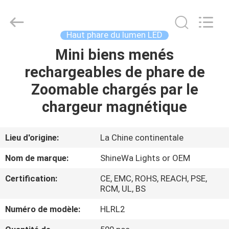
2026
Weifang
ShineWa
International
Trade
Haut phare du lumen LED
Co.,
Ltd..
All
Mini biens menés
À
Rights
Reserved.
rechargeables de phare de
LA
Zoomable chargés par le
MAISON
chargeur magnétique
PRODUITS
Lieu d'origine:
La Chine continentale
VIDÉOS
Nom de marque:
ShineWa Lights or OEM
Certification:
CE, EMC, ROHS, REACH, PSE,
À
RCM, UL, BS
PROPOS
Numéro de modèle:
HLRL2
DE