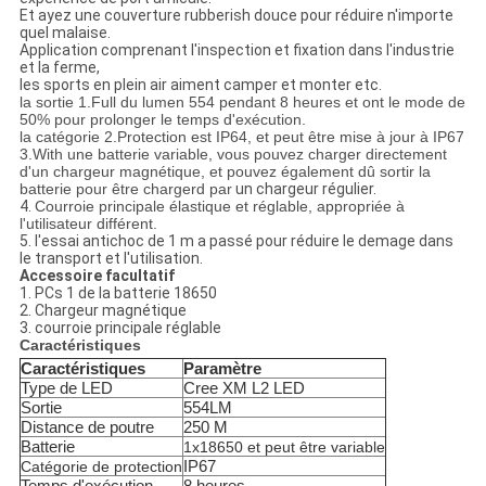
Et ayez une couverture rubberish douce pour réduire n'importe
quel malaise.
Application comprenant l'inspection et fixation dans l'industrie
et la ferme,
les sports en plein air aiment camper et monter etc.
la sortie 1.Full du lumen 554 pendant 8 heures et ont le mode de
50% pour prolonger le temps d'exécution.
la catégorie 2.Protection est IP64, et peut être mise à jour à IP67
3.With une batterie variable, vous pouvez charger directement
d'un chargeur magnétique, et pouvez également dû sortir la
batterie pour être chargerd par
un chargeur régulier.
4.
Courroie principale élastique et réglable, appropriée à
l'utilisateur différent.
5.
l'essai antichoc de 1 m a passé pour réduire le demage dans
le transport et l'utilisation.
Accessoire facultatif
1. PCs 1 de la batterie 18650
2. Chargeur magnétique
3.
courroie principale réglable
Caractéristiques
Caractéristiques
Paramètre
Type de LED
Cree XM L2 LED
Sortie
554LM
Distance de poutre
250 M
Batterie
1x18650 et peut être variable
IP67
Catégorie de protection
Temps d'exécution
8 heures