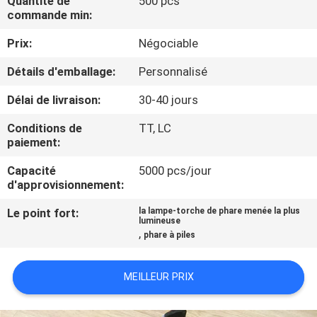
Quantité de
500 pcs
NOUS
commande min:
Prix:
Négociable
VISITE
Détails d'emballage:
Personnalisé
DE
Délai de livraison:
30-40 jours
L'USINE
Conditions de
TT, LC
paiement:
CONTRÔLE
Capacité
5000 pcs/jour
DE
d'approvisionnement:
LA
Le point fort:
la lampe-torche de phare menée la plus
QUALITÉ
lumineuse
,
phare à piles
NOUS
MEILLEUR PRIX
CONTACTER