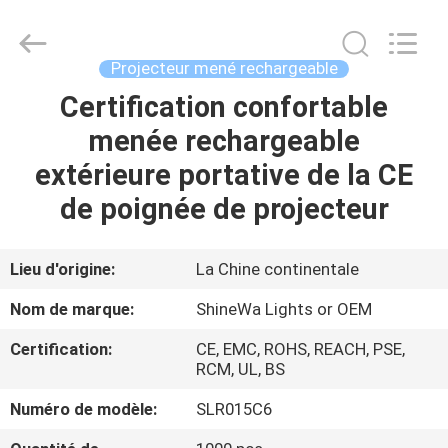
2026
Weifang
ShineWa
International
Trade
Projecteur mené rechargeable
Co.,
Ltd..
All
Certification confortable
À
Rights
Reserved.
menée rechargeable
LA
extérieure portative de la CE
MAISON
de poignée de projecteur
PRODUITS
Lieu d'origine:
La Chine continentale
VIDÉOS
Nom de marque:
ShineWa Lights or OEM
Certification:
CE, EMC, ROHS, REACH, PSE,
À
RCM, UL, BS
PROPOS
Numéro de modèle:
SLR015C6
DE