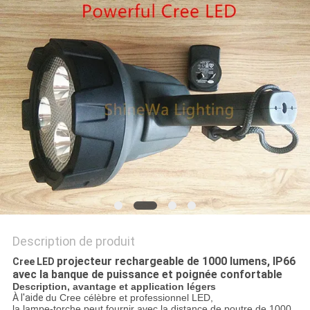
NOUVELLES
LES
AFFAIRES
PLAN
DU
SITE
POLITIQUE
Description de produit
DE
projecteur rechargeable de
1000
lumens, IP66
Cree LED
CONFIDENTIALITÉ
avec la banque de puissance et poignée confortable
Description, avantage et application légers
À l'aide
du Cree célèbre et professionnel LED,
la lampe-torche peut fournir avec la distance de poutre de 1000