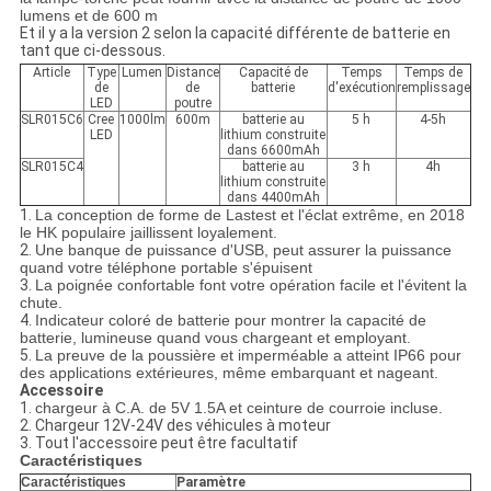
lumens et de 600 m
Et il y a la version 2 selon la capacité différente de batterie en
tant que ci-dessous.
Article
Type
Lumen
Distance
Capacité de
Temps
Temps de
de
de
batterie
d'exécution
remplissage
LED
poutre
SLR015C6
Cree
1000lm
600m
batterie au
5 h
4-5h
LED
lithium construite
dans 6600mAh
SLR015C4
batterie au
3 h
4h
lithium construite
dans 4400mAh
1.
La conception de forme de Lastest et l'éclat extrême, en 2018
le HK populaire jaillissent loyalement.
2.
Une banque de puissance d'USB, peut assurer la puissance
quand votre téléphone portable s'épuisent
3.
La poignée confortable font votre opération facile et l'évitent la
chute.
4.
Indicateur coloré de batterie pour montrer la capacité de
batterie, lumineuse quand vous chargeant et employant.
5.
La preuve de la poussière et imperméable a atteint IP66 pour
des applications extérieures, même embarquant et nageant.
Accessoire
1.
chargeur à C.A. de
5V 1.5A
et ceinture de courroie incluse.
2. Chargeur 12V-24V des véhicules à moteur
3. Tout l'accessoire peut être facultatif
Caractéristiques
Caractéristiques
Paramètre