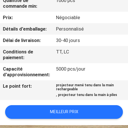
Quantité de
1000 pcs
NOUS
commande min:
Prix:
Négociable
VISITE
Détails d'emballage:
Personnalisé
DE
Délai de livraison:
30-40 jours
L'USINE
Conditions de
TT, LC
paiement:
CONTRÔLE
Capacité
5000 pcs/jour
DE
d'approvisionnement:
LA
Le point fort:
projecteur mené tenu dans la main
QUALITÉ
rechargeable
,
projecteur tenu dans la main à piles
NOUS
MEILLEUR PRIX
CONTACTER